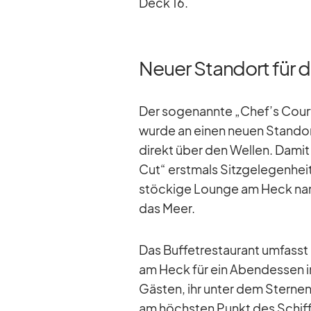
Deck 16.
Neuer Standort für d
Der so­ge­nannte „Chef’s Court“ m
wurde an ei­nen neuen Stand­or
di­rekt über den Wel­len. Da­m
Cut“ erst­mals Sitz­ge­le­gen­he
stö­ckige Lounge am Heck na­m
das Meer.
Das Buf­fet­re­stau­rant um­fass
am Heck für ein Abend­essen im
Gäs­ten, ihr un­ter dem Ster­ne
am höchs­ten Punkt des Schiffs 