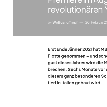
revolutionären
by
Wolfgang Tropf
20. Februar 2
Erst Ende Jän­ner 2021 hat MSC
Flotte ge­nom­men – und scho
gust die­ses Jah­res wird die 
bre­chen. Sechs Mo­nate vor de
die­sem ganz be­son­de­ren Sch
tieri in Ita­lien ge­baut wird.