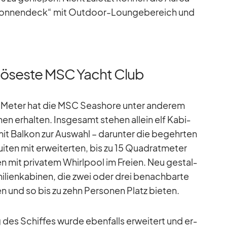
Son­nen­deck“ mit Out­door-Loun­ge­be­reich und
riöseste MSC Yacht Club
9 Me­ter hat die MSC Seashore un­ter an­de­rem
nen er­hal­ten. Ins­ge­samt ste­hen al­lein elf Ka­bi­
it Bal­kon zur Aus­wahl – dar­un­ter die be­gehr­ten
­ten mit er­wei­ter­ten, bis zu 15 Qua­drat­me­ter
n mit pri­va­tem Whirl­pool im Freien. Neu ge­stal­
i­li­en­ka­bi­nen, die zwei oder drei be­nach­barte
den und so bis zu zehn Per­so­nen Platz bie­ten.
s Schif­fes wurde eben­falls er­wei­tert und er­