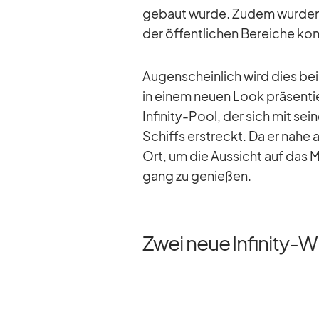
ge­baut wurde. Zu­dem wur­den
der öf­fent­li­chen Be­rei­che ko
Au­gen­schein­lich wird dies be
in ei­nem neuen Look prä­sen­
In­fi­nity-Pool, der sich mit se
Schiffs er­streckt. Da er nahe a
Ort, um die Aus­sicht auf das 
gang zu ge­nie­ßen.
Zwei neue Infinity-W