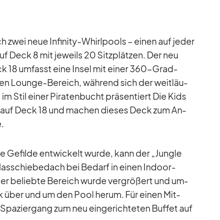
zwei neue In­fi­nity-Whirl­pools – ei­nen auf je­der
f Deck 8 mit je­weils 20 Sitz­plät­zen. Der neu
k 18 um­fasst eine In­sel mit ei­ner 360-Grad-
uen Lounge-Be­reich, wäh­rend sich der weit­läu­
 Stil ei­ner Pi­ra­ten­bucht prä­sen­tiert Die Kids
ls auf Deck 18 und ma­chen die­ses Deck zum An­
e.
e Ge­filde ent­wi­ckelt wurde, kann der „Jungle
las­schie­be­dach bei Be­darf in ei­nen In­door-
ser be­liebte Be­reich wurde ver­grö­ßert und um­
eck über und um den Pool herum. Für ei­nen Mit­
 Spa­zier­gang zum neu ein­ge­rich­te­ten Buf­fet auf