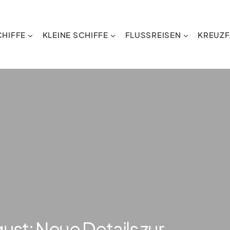
HIFFE
KLEINE SCHIFFE
FLUSSREISEN
KREUZF
ust: Neue Details zur