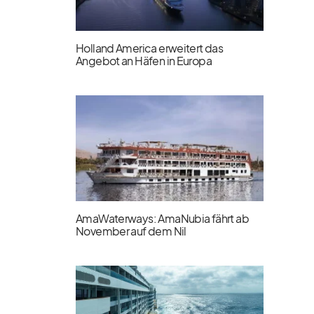
Holland America erweitert das
Angebot an Häfen in Europa
AmaWaterways: AmaNubia fährt ab
November auf dem Nil