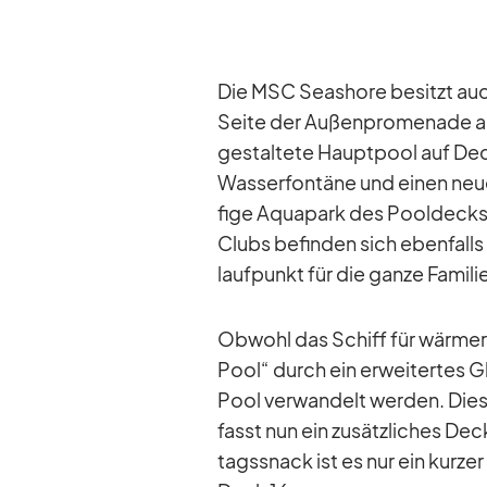
Die MSC Seashore be­sitzt auch 
Seite der Au­ßen­pro­me­nade au
ge­stal­tete Haupt­pool auf Dec
Was­ser­fon­täne und ei­nen ne
fige Aqua­park des Pool­decks im
Clubs be­fin­den sich eben­fal
lauf­punkt für die ganze Fa­mi­li
Ob­wohl das Schiff für wär­mer
Pool“ durch ein er­wei­ter­tes G
Pool ver­wan­delt wer­den. Die­
fasst nun ein zu­sätz­li­ches D
tags­snack ist es nur ein kur­zer