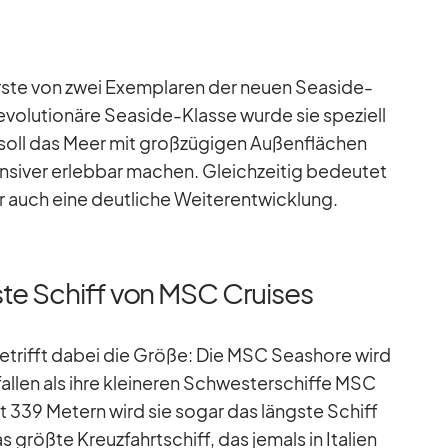
te von zwei Ex­em­pla­ren der neuen Sea­side-
o­lu­tio­näre Sea­side-Klasse wurde sie spe­zi­ell
soll das Meer mit groß­zü­gi­gen Au­ßen­flä­chen
n­si­ver er­leb­bar ma­chen. Gleich­zei­tig be­deu­tet
uch eine deut­li­che Wei­ter­ent­wick­lung.
ste Schiff von MSC Cruises
be­trifft da­bei die Größe: Die MSC Seashore wird
fal­len als ihre klei­ne­ren Schwes­ter­schiffe MSC
 339 Me­tern wird sie so­gar das längste Schiff
größte Kreuz­fahrt­schiff, das je­mals in Ita­lien