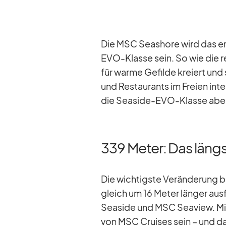
Die MSC Seashore wird das ers
EVO-Klasse sein. So wie die re­v
für warme Ge­filde kre­iert und 
und Re­stau­rants im Freien in­te
die Sea­side-EVO-Klasse aber a
339 Meter: Das läng
Die wich­tigste Ver­än­de­rung 
gleich um 16 Me­ter län­ger aus­
Sea­side und MSC Sea­view. Mit
von MSC Crui­ses sein – und das 