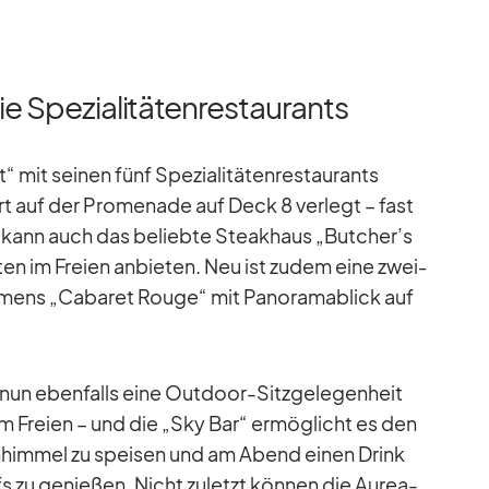
ie Spezialitätenrestaurants
it sei­nen fünf Spe­zia­li­tä­ten­re­stau­rants
t auf der Pro­me­nade auf Deck 8 ver­legt – fast
it kann auch das be­liebte Steak­haus „Butcher’s
i­ten im Freien an­bie­ten. Neu ist zu­dem eine zwei­
ens „Ca­ba­ret Rouge“ mit Pan­ora­ma­blick auf
t nun eben­falls eine Out­door-Sitz­ge­le­gen­heit
 Freien – und die „Sky Bar“ er­mög­licht es den
n­him­mel zu spei­sen und am Abend ei­nen Drink
zu ge­nie­ßen. Nicht zu­letzt kön­nen die Au­rea-