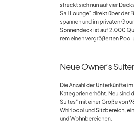
streckt sich nun auf vier Decks
Sail Lounge“ di­rekt über der B
span­nen und im pri­va­ten Gour
Son­nen­deck ist auf 2.000 Qua­
rem ei­nen ver­grö­ßer­ten Poo
Neue Owner’s Suiten
Die An­zahl der Un­ter­künfte i
Ka­te­go­rien er­höht. Neu sind
Sui­tes“ mit ei­ner Größe von 98
Whirl­pool und Sitz­be­reich, e
und Wohn­be­rei­chen.