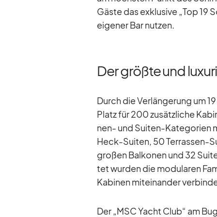
Gäste das ex­klu­sive „Top 19 
ei­ge­ner Bar nut­zen.
Der größte und luxu
Durch die Ver­län­ge­rung um 1
Platz für 200 zu­sätz­li­che Ka­bi­
nen- und Sui­ten-Ka­te­go­rien m
Heck-Sui­ten, 50 Ter­ras­sen-Sui
gro­ßen Bal­ko­nen und 32 Sui­te
tet wur­den die mo­du­la­ren Fa­m
Ka­bi­nen mit­ein­an­der ver­bin­
Der „MSC Yacht Club“ am Bug de