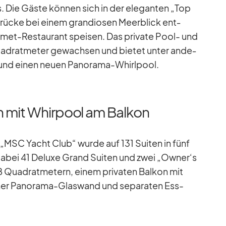
. Die Gäste kön­nen sich in der ele­gan­ten „Top
rü­cke bei ei­nem gran­dio­sen Meer­blick ent­
­met-Re­stau­rant spei­sen. Das pri­vate Pool- und
drat­me­ter ge­wach­sen und bie­tet un­ter an­de­
l und ei­nen neuen Pan­orama-Whirl­pool.
 mit Whirpool am Balkon
m „MSC Yacht Club“ wurde auf 131 Sui­ten in fünf
 da­bei 41 De­luxe Grand Sui­ten und zwei „Owner‘s
 Qua­drat­me­tern, ei­nem pri­va­ten Bal­kon mit
i­ner Pan­orama-Glas­wand und se­pa­ra­ten Ess-