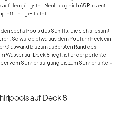
 auf dem jüngs­ten Neu­bau gleich 65 Pro­zent
m­plett neu ge­stal­tet.
i den sechs Pools des Schiffs, die sich al­le­samt
tie­ren. So wurde etwa aus dem Pool am Heck ein
i­ner Glas­wand bis zum äu­ßers­ten Rand des
m Was­ser auf Deck 8 liegt, ist er der per­fekte
Meer vom Son­nen­auf­gang bis zum Son­nen­un­ter­
hirlpools auf Deck 8