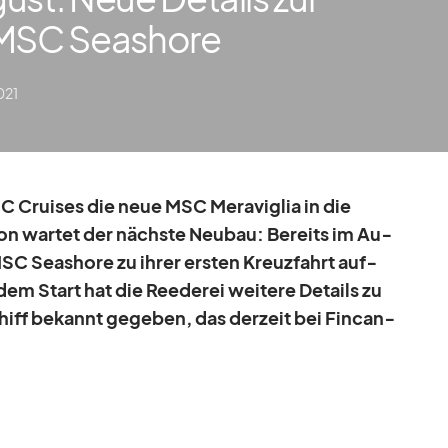
 MSC Seashore
021
 Crui­ses die neue MSC Me­ra­vi­glia in die
n war­tet der nächste Neu­bau: Be­reits im Au­
MSC Seashore zu ih­rer ers­ten Kreuz­fahrt auf­
m Start hat die Ree­de­rei wei­tere De­tails zu
iff be­kannt ge­ge­ben, das der­zeit bei Fin­can­