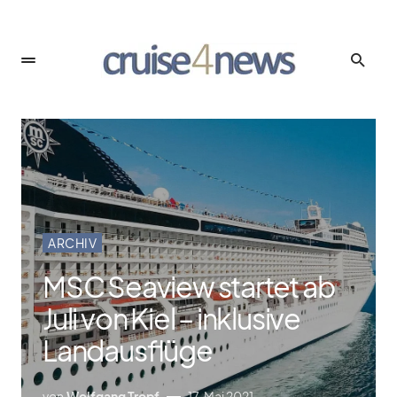
ARCHIV
MSC Seaview startet ab
Juli von Kiel – inklusive
Landausflüge
von
Wolfgang Tropf
17. Mai 2021