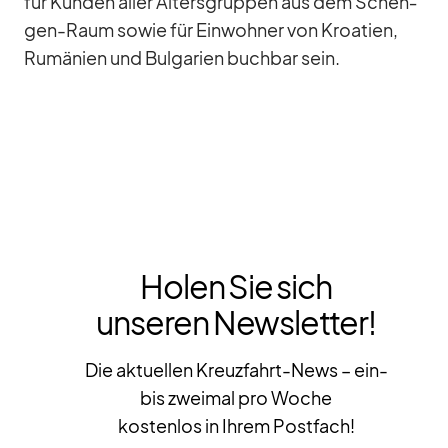
für Kun­den al­ler Al­ters­grup­pen aus dem Schen­
gen-Raum so­wie für Ein­woh­ner von Kroa­tien,
Ru­mä­nien und Bul­ga­rien buch­bar sein.
Holen Sie sich
unseren Newsletter!
Die aktuellen Kreuzfahrt-News – ein-
bis zweimal pro Woche
kostenlos in Ihrem Postfach!