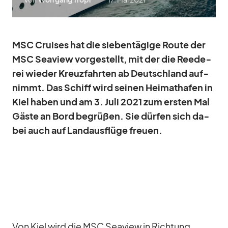
MSC Crui­ses hat die sie­ben­tä­gige Route der
MSC Sea­view vor­ge­stellt, mit der die Ree­de­
rei wie­der Kreuz­fahr­ten ab Deutsch­land auf­
nimmt. Das Schiff wird sei­nen Hei­mat­ha­fen in
Kiel ha­ben und am 3. Juli 2021 zum ers­ten Mal
Gäste an Bord be­grü­ßen. Sie dür­fen sich da­
bei auch auf Land­aus­flüge freuen.
Von Kiel wird die MSC Sea­view in Rich­tung