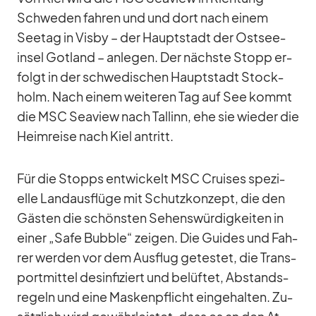
Schwe­den fah­ren und und dort nach ei­nem
See­tag in Visby – der Haupt­stadt der Ost­see­
insel Got­land – an­le­gen. Der nächste Stopp er­
folgt in der schwe­di­schen Haupt­stadt Stock­
holm. Nach ei­nem wei­te­ren Tag auf See kommt
die MSC Sea­view nach Tal­linn, ehe sie wie­der die
Heim­reise nach Kiel an­tritt.
Für die Stopps ent­wi­ckelt MSC Crui­ses spe­zi­
elle Land­aus­flüge mit Schutz­kon­zept, die den
Gäs­ten die schöns­ten Se­hens­wür­dig­kei­ten in
ei­ner „Safe Bubble“ zei­gen. Die Gui­des und Fah­
rer wer­den vor dem Aus­flug ge­tes­tet, die Trans­
port­mit­tel des­in­fi­ziert und be­lüf­tet, Ab­stands­
re­geln und eine Mas­ken­pflicht ein­ge­hal­ten. Zu­