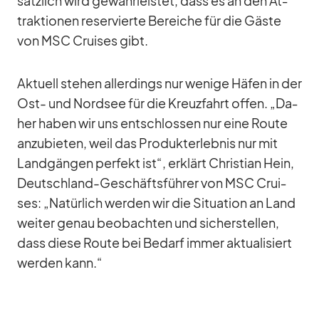
sätz­lich wird ge­währ­leis­tet, dass es an den At­
trak­tio­nen re­ser­vierte Be­rei­che für die Gäste
von MSC Crui­ses gibt.
Ak­tu­ell ste­hen al­ler­dings nur we­nige Hä­fen in der
Ost- und Nord­see für die Kreuz­fahrt of­fen. „Da­
her ha­ben wir uns ent­schlos­sen nur eine Route
an­zu­bie­ten, weil das Pro­dukt­er­leb­nis nur mit
Land­gän­gen per­fekt ist“, er­klärt Chris­tian Hein,
Deutsch­land-Ge­schäfts­füh­rer von MSC Crui­
ses: „Na­tür­lich wer­den wir die Si­tua­tion an Land
wei­ter ge­nau be­ob­ach­ten und si­cher­stel­len,
dass diese Route bei Be­darf im­mer ak­tua­li­siert
wer­den kann.“