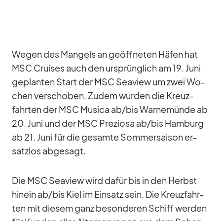
We­gen des Man­gels an ge­öff­ne­ten Hä­fen hat
MSC Crui­ses auch den ur­sprüng­lich am 19. Juni
ge­plan­ten Start der MSC Sea­view um zwei Wo­
chen ver­scho­ben. Zu­dem wur­den die Kreuz­
fahr­ten der MSC Mu­sica ab/​bis War­ne­münde ab
20. Juni und der MSC Pre­ziosa ab/​bis Ham­burg
ab 21. Juni für die ge­samte Som­mer­sai­son er­
satz­los ab­ge­sagt.
Die MSC Sea­view wird da­für bis in den Herbst
hin­ein ab/​bis Kiel im Ein­satz sein. Die Kreuz­fahr­
ten mit die­sem ganz be­son­de­ren Schiff wer­den