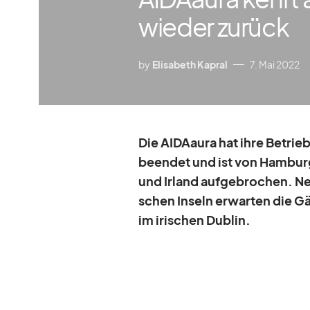
wieder zurück
by
Elisabeth Kapral
7. Mai 2022
Die AI­DA­aura hat ihre Be­tri
be­en­det und ist von Ham­burg
und Ir­land auf­ge­bro­chen. Ne
schen In­seln er­war­ten die Gä
im iri­schen Dub­lin.