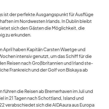
begs ist der per­fekte Aus­gangs­punkt für Aus­flüge
schaf­ten im Nord­wes­ten Ir­lands. In Dub­lin bleibt
e­tet sich den Gäs­ten die Mög­lich­keit, die
big zu er­kun­den.
im April ha­ben Ka­pi­tän Cars­ten Waetge und
o­chen in­ten­siv ge­nutzt, um das Schiff für die
den Rei­sen nach Groß­bri­tan­nien und Ir­land ste­
li­che Frank­reich und der Golf von Bis­kaya ab
.
 füh­ren die Rei­sen ab Bre­mer­ha­ven im Juli und
el in 21 Ta­gen nach Schott­land, Is­land und
2 ver­ab­schie­det sich die AI­DA­aura aus Eu­ropa