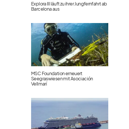
Explora III läuft zu ihrer Jungfernfahrt ab
Barcelona aus
MSC Foundation erneuert
Seegraswiesen mit Asociación
Vellmarí