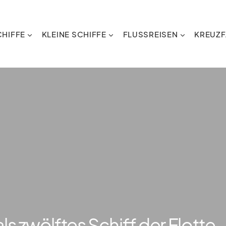
HIFFE
KLEINE SCHIFFE
FLUSSREISEN
KREUZF
ls zwölftes Schiff der Flotte