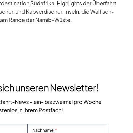
desti­na­tion Süd­afrika. High­lights der Über­fahrt
­schen und Kap­ver­di­schen In­seln, die Wal­fisch­
itz am Rande der Na­mib-Wüste.
sich unseren Newsletter!
zfahrt-News – ein- bis zweimal pro Woche
stenlos in Ihrem Postfach!
Nachname