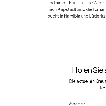
und nimmt Kurs auf ihre Win­ter­
nach Kap­stadt sind die Ka­na­ri
bucht in Na­mi­bia und Lü­de­r
Holen Sie 
Die aktuellen Kreu
ko
Vorname