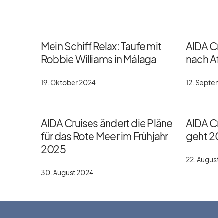
Mein Schiff Relax: Taufe mit
AIDA C
Robbie Williams in Málaga
nach Af
19. Oktober 2024
12. Sept
AIDA Cruises ändert die Pläne
AIDA Cr
für das Rote Meer im Frühjahr
geht 2
2025
22. Augus
30. August 2024