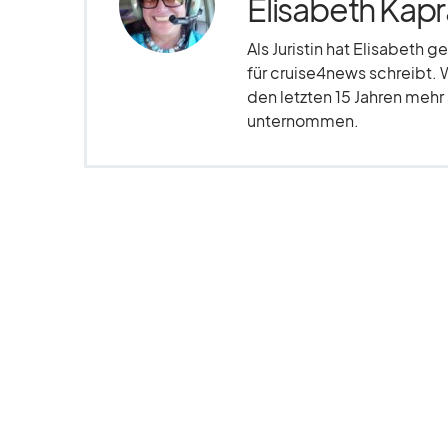
Elisabeth Kapr
Als Juristin hat Elisabeth g
für cruise4news schreibt. 
den letzten 15 Jahren meh
unternommen.