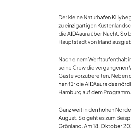
Der kleine Na­tur­ha­fen Kil­ly­
zu ein­zig­ar­ti­gen Küs­ten­land­
die AI­DA­aura über Nacht. So bi
Haupt­stadt von Ir­land aus­gie­
Nach ei­nem Werft­auf­ent­halt 
seine Crew die ver­gan­ge­nen W
Gäste vor­zu­be­rei­ten. Ne­ben 
hen für die AI­DA­aura das nörd­
Ham­burg auf dem Pro­gramm
Ganz weit in den ho­hen Nor­den
Au­gust. So geht es zum Bei­spi
Grön­land. Am 18. Ok­to­ber 202