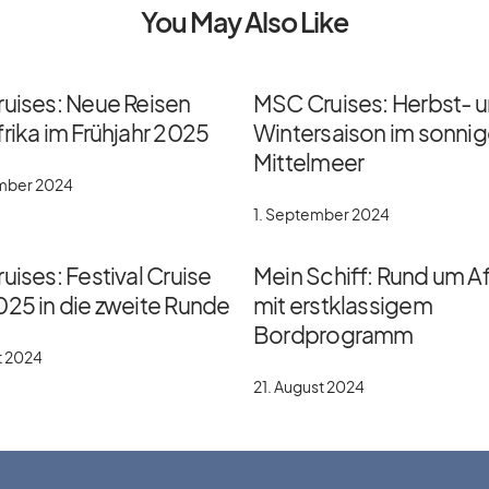
You May Also Like
ruises: Neue Reisen
MSC Cruises: Herbst- 
rika im Frühjahr 2025
Wintersaison im sonni
Mittelmeer
ember 2024
1. September 2024
uises: Festival Cruise
Mein Schiff: Rund um Af
025 in die zweite Runde
mit erstklassigem
Bordprogramm
t 2024
21. August 2024