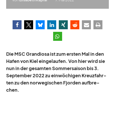
Die MSC Gran­diosa ist zum ers­ten Mal in den
Ha­fen von Kiel ein­ge­lau­fen. Von hier wird sie
nun in der ge­sam­ten Som­mer­sai­son bis 3.
Sep­tem­ber 2022 zu ein­wö­chi­gen Kreuz­fahr­
ten zu den nor­we­gi­schen Fjor­den auf­bre­
chen.