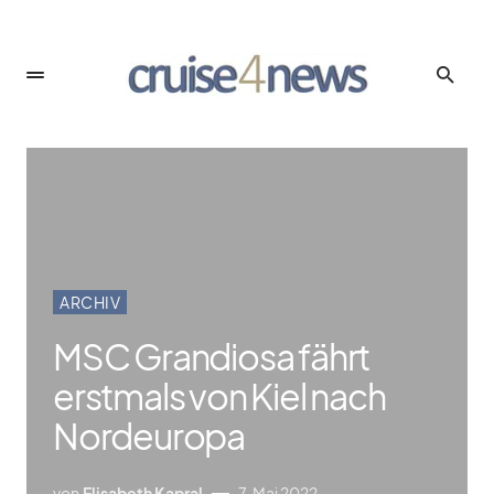
ARCHIV
MSC Grandiosa fährt
erstmals von Kiel nach
Nordeuropa
von
Elisabeth Kapral
7. Mai 2022