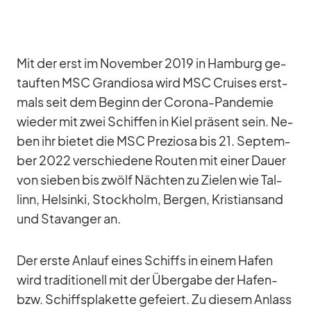
Mit der erst im No­vem­ber 2019 in Ham­burg ge­
tauf­ten MSC Gran­diosa wird MSC Crui­ses erst­
mals seit dem Be­ginn der Co­rona-Pan­de­mie
wie­der mit zwei Schif­fen in Kiel prä­sent sein. Ne­
ben ihr bie­tet die MSC Pre­ziosa bis 21. Sep­tem­
ber 2022 ver­schie­dene Rou­ten mit ei­ner Dauer
von sie­ben bis zwölf Näch­ten zu Zie­len wie Tal­
linn, Hel­sinki, Stock­holm, Ber­gen, Kris­ti­an­sand
und Sta­van­ger an.
Der erste An­lauf ei­nes Schiffs in ei­nem Ha­fen
wird tra­di­tio­nell mit der Über­gabe der Ha­fen-
bzw. Schiffs­pla­kette ge­fei­ert. Zu die­sem An­lass