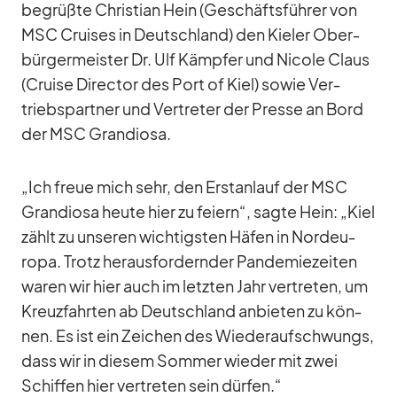
be­grüßte Chris­tian Hein (Ge­schäfts­füh­rer von
MSC Crui­ses in Deutsch­land) den Kie­ler Ober­
bür­ger­meis­ter Dr. Ulf Kämp­fer und Ni­cole Claus
(Cruise Di­rec­tor des Port of Kiel) so­wie Ver­
triebs­part­ner und Ver­tre­ter der Presse an Bord
der MSC Gran­diosa.
„Ich freue mich sehr, den Erst­an­lauf der MSC
Gran­diosa heute hier zu fei­ern“, sagte Hein: „Kiel
zählt zu un­se­ren wich­tigs­ten Hä­fen in Nord­eu­
ropa. Trotz her­aus­for­dern­der Pan­de­mie­zei­ten
wa­ren wir hier auch im letz­ten Jahr ver­tre­ten, um
Kreuz­fahr­ten ab Deutsch­land an­bie­ten zu kön­
nen. Es ist ein Zei­chen des Wie­der­auf­schwungs,
dass wir in die­sem Som­mer wie­der mit zwei
Schif­fen hier ver­tre­ten sein dür­fen.“