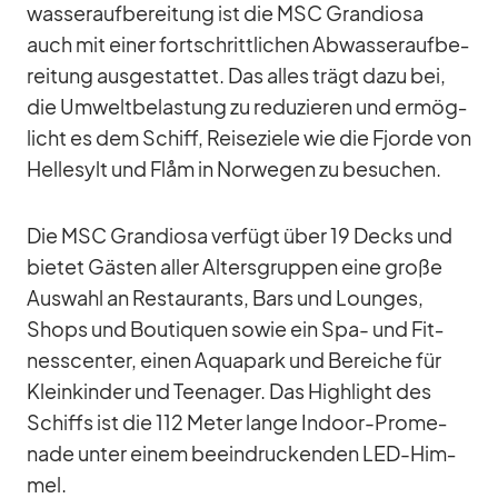
was­ser­auf­be­rei­tung ist die MSC Gran­diosa
auch mit ei­ner fort­schritt­li­chen Ab­was­ser­auf­be­
rei­tung aus­ge­stat­tet. Das al­les trägt dazu bei,
die Um­welt­be­las­tung zu re­du­zie­ren und er­mög­
licht es dem Schiff, Rei­se­ziele wie die Fjorde von
Hel­le­sylt und Flåm in Nor­we­gen zu be­su­chen.
Die MSC Gran­diosa ver­fügt über 19 Decks und
bie­tet Gäs­ten al­ler Al­ters­grup­pen eine große
Aus­wahl an Re­stau­rants, Bars und Loun­ges,
Shops und Bou­ti­quen so­wie ein Spa- und Fit­
ness­cen­ter, ei­nen Aqua­park und Be­rei­che für
Klein­kin­der und Teen­ager. Das High­light des
Schiffs ist die 112 Me­ter lange In­door-Pro­me­
nade un­ter ei­nem be­ein­dru­cken­den LED-Him­
mel.