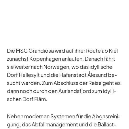
Die MSC Gran­diosa wird auf ih­rer Route ab Kiel
zu­nächst Ko­pen­ha­gen an­lau­fen. Da­nach fährt
sie wei­ter nach Nor­we­gen, wo das idyl­li­sche
Dorf Hel­le­sylt und die Ha­fen­stadt Åle­sund be­
sucht wer­den. Zum Ab­schluss der Reise geht es
dann noch durch den Aur­lands­fjord zum idyl­li­
schen Dorf Flåm.
Ne­ben mo­der­nen Sys­te­men für die Ab­gas­rei­ni­
gung, das Ab­fall­ma­nage­ment und die Bal­last­