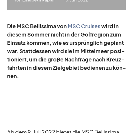
Die MSC Bel­lis­sima von
MSC Crui­ses
wird in
die­sem Som­mer nicht in der Golf­re­gion zum
Ein­satz kom­men, wie es ur­sprüng­lich ge­plant
war. Statt­des­sen wird sie im Mit­tel­meer po­si­
tio­niert, um die große Nach­frage nach Kreuz­
fahr­ten in die­sem Ziel­ge­biet be­die­nen zu kön­
nen.
Ab dem 9. Juli 2022 bie­tet die MSC Bel­lis­sima