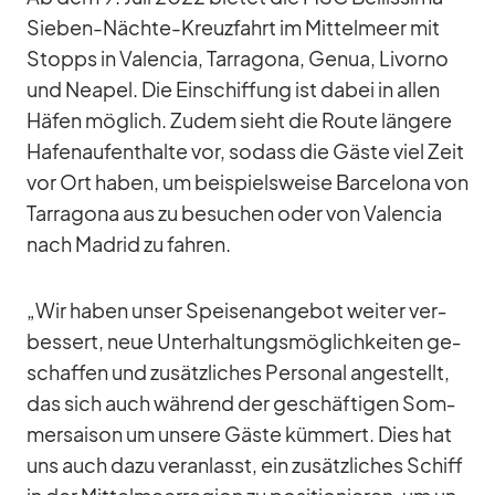
Sie­ben-Nächte-Kreuz­fahrt im Mit­tel­meer mit
Stopps in Va­len­cia, Tar­ra­gona, Ge­nua, Li­vorno
und Nea­pel. Die Ein­schif­fung ist da­bei in al­len
Hä­fen mög­lich. Zu­dem sieht die Route län­gere
Ha­fen­auf­ent­halte vor, so­dass die Gäste viel Zeit
vor Ort ha­ben, um bei­spiels­weise Bar­ce­lona von
Tar­ra­gona aus zu be­su­chen oder von Va­len­cia
nach Ma­drid zu fah­ren.
„Wir ha­ben un­ser Spei­sen­an­ge­bot wei­ter ver­
bes­sert, neue Un­ter­hal­tungs­mög­lich­kei­ten ge­
schaf­fen und zu­sätz­li­ches Per­so­nal an­ge­stellt,
das sich auch wäh­rend der ge­schäf­ti­gen Som­
mer­sai­son um un­sere Gäste küm­mert. Dies hat
uns auch dazu ver­an­lasst, ein zu­sätz­li­ches Schiff