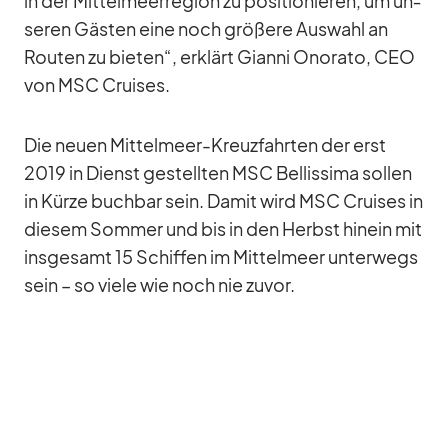
in der Mit­tel­meer­re­gion zu po­si­tio­nie­ren, um un­
se­ren Gäs­ten eine noch grö­ßere Aus­wahl an
Rou­ten zu bie­ten“, er­klärt Gi­anni Ono­rato, CEO
von MSC Crui­ses.
Die neuen Mit­tel­meer-Kreuz­fahr­ten der erst
2019 in Dienst ge­stell­ten MSC Bel­lis­sima sol­len
in Kürze buch­bar sein. Da­mit wird MSC Crui­ses in
die­sem Som­mer und bis in den Herbst hin­ein mit
ins­ge­samt 15 Schif­fen im Mit­tel­meer un­ter­wegs
sein – so viele wie noch nie zu­vor.