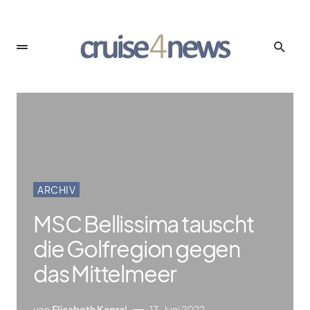
ARCHIV
MSC Bellissima tauscht
die Golfregion gegen
das Mittelmeer
von
Elisabeth Kapral
13. Juni 2022