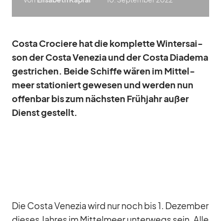
Costa Cro­ciere hat die kom­plette Win­ter­sai­
son der Costa Ve­ne­zia und der Costa Dia­dema
ge­stri­chen. Beide Schiffe wä­ren im Mit­tel­
meer sta­tio­niert ge­we­sen und wer­den nun
of­fen­bar bis zum nächs­ten Früh­jahr au­ßer
Dienst ge­stellt.
Die Costa Ve­ne­zia wird nur noch bis 1. De­zem­ber
die­ses Jah­res im Mit­tel­meer un­ter­wegs sein. Alle