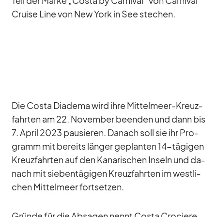
Teil der Marke „Costa by Car­ni­val“ von Car­ni­val
Cruise Line von New York in See ste­chen.
Die Costa Dia­dema wird ihre Mit­tel­meer-Kreuz­
fahr­ten am 22. No­vem­ber be­en­den und dann bis
7. April 2023 pau­sie­ren. Da­nach soll sie ihr Pro­
gramm mit be­reits län­ger ge­plan­ten 14-tä­gi­gen
Kreuz­fahr­ten auf den Ka­na­ri­schen In­seln und da­
nach mit sie­ben­tä­gi­gen Kreuz­fahr­ten im west­li­
chen Mit­tel­meer fort­set­zen.
Gründe für die Ab­sa­gen nennt Costa Cro­ciere