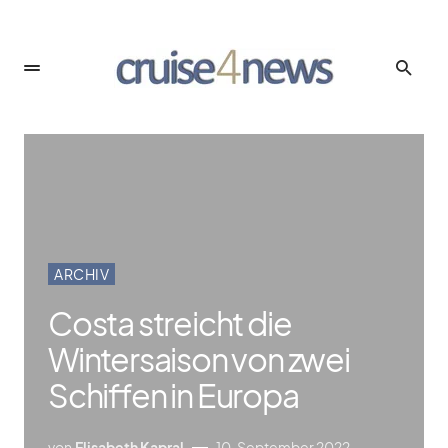
ARCHIV
Costa streicht die
Wintersaison von zwei
Schiffen in Europa
von
Elisabeth Kapral
10. September 2022