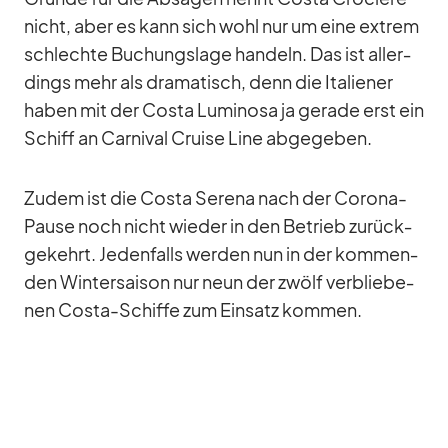
nicht, aber es kann sich wohl nur um eine ex­trem
schlechte Bu­chungs­lage han­deln. Das ist al­ler­
dings mehr als dra­ma­tisch, denn die Ita­lie­ner
ha­ben mit der Costa Lu­mi­nosa ja ge­rade erst ein
Schiff an Car­ni­val Cruise Line ab­ge­ge­ben.
Zu­dem ist die Costa Se­rena nach der Co­rona-
Pause noch nicht wie­der in den Be­trieb zu­rück­
ge­kehrt. Je­den­falls wer­den nun in der kom­men­
den Win­ter­sai­son nur neun der zwölf ver­blie­be­
nen Costa-Schiffe zum Ein­satz kom­men.