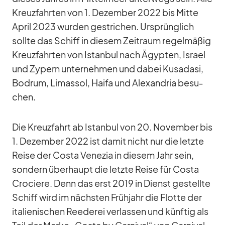
Kreuz­fahr­ten von 1. De­zem­ber 2022 bis Mitte
April 2023 wur­den ge­stri­chen. Ur­sprüng­lich
sollte das Schiff in die­sem Zeit­raum re­gel­mä­ßig
Kreuz­fahr­ten von Is­tan­bul nach Ägyp­ten, Is­rael
und Zy­pern un­ter­neh­men und da­bei Kusa­dasi,
Bo­drum, Lima­ssol, Haifa und Alex­an­dria be­su­
chen.
Die Kreuz­fahrt ab Is­tan­bul von 20. No­vem­ber bis
1. De­zem­ber 2022 ist da­mit nicht nur die letzte
Reise der Costa Ve­ne­zia in die­sem Jahr sein,
son­dern über­haupt die letzte Reise für Costa
Cro­ciere. Denn das erst 2019 in Dienst ge­stellte
Schiff wird im nächs­ten Früh­jahr die Flotte der
ita­lie­ni­schen Ree­de­rei ver­las­sen und künf­tig als