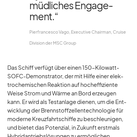
müd­li­ches En­ga­ge­
ment.“
Pier­fran­cesco Vago, Exe­cu­tive Chair­man, Cruise
Di­vi­sion der MSC Group
Das Schiff ver­fügt über ei­nen 150-Ki­lo­watt-
SOFC-De­mons­tra­tor, der mit Hilfe ei­ner elek­
tro­che­mi­schen Re­ak­tion auf hoch­ef­fi­zi­ente
Weise Strom und Wärme an Bord er­zeu­gen
kann. Er wird als Test­an­lage die­nen, um die Ent­
wick­lung der Brenn­stoff­zel­len­tech­no­lo­gie für
mo­derne Kreuz­fahrt­schiffe zu be­schleu­ni­gen,
und bie­tet das Po­ten­zial, in Zu­kunft erst­mals
Hy­brid­an­triebs­lö­sun­gen zu er­mög­li­chen.