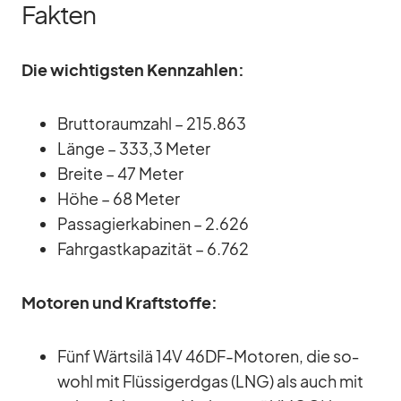
Fakten
Die wich­tigs­ten Kenn­zah­len:
Brut­to­raum­zahl – 215.863
Länge – 333,3 Me­ter
Breite – 47 Me­ter
Höhe – 68 Me­ter
Pas­sa­gier­ka­bi­nen – 2.626
Fahr­gast­ka­pa­zi­tät – 6.762
Mo­to­ren und Kraft­stoffe:
Fünf Wärts­ilä 14V 46DF-Mo­to­ren, die so­
wohl mit Flüs­sig­erd­gas (LNG) als auch mit