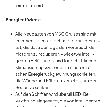
sern mi­ni­miert
En­er­gie­ef­fi­zi­enz:
Alle Neu­bau­ten von MSC Crui­ses sind mit
en­er­gie­ef­fi­zi­en­ter Tech­no­lo­gie aus­ge­stat­
tet, die dazu bei­trägt, den Ver­brauch der
Mo­to­ren zu re­du­zie­ren – wie etwa in­tel­li­
gen­ten Be­lüf­tungs- und fort­schritt­li­chen
Kli­ma­ti­sie­rungs­sys­te­men mit au­to­ma­ti­
schen En­er­gie­rück­ge­win­nungs­schlei­fen,
die Wärme und Kälte um­ver­tei­len, um den
Be­darf zu sen­ken
Auf den Schif­fen wird über­all LED-Be­
leuch­tung ein­ge­setzt, die von in­tel­li­gen­ten