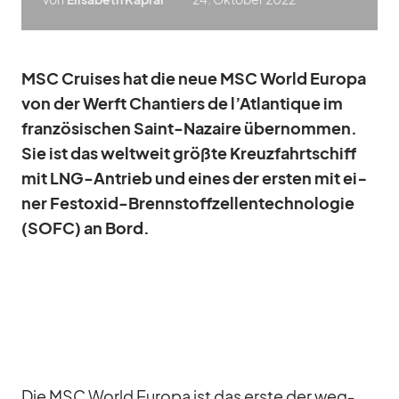
MSC Crui­ses
hat die neue MSC World Eu­ropa
von der Werft Chan­tiers de l’At­lan­tique im
fran­zö­si­schen Saint-Na­zair
e über­nom­men.
Sie ist das welt­weit größte Kreuz­fahrt­schiff
mit LNG-An­trieb und ei­nes der ers­ten mit ei­
ner Fest­oxid-Brenn­stoff­zel­len­tech­no­lo­gie
(SOFC) an Bord.
Die MSC World Eu­ropa ist das erste der weg­