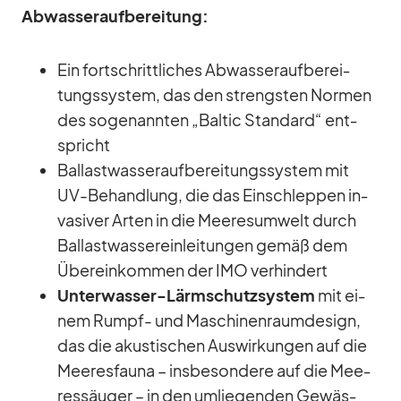
Ab­was­ser­auf­be­rei­tung:
Ein fort­schritt­li­ches Ab­was­ser­auf­be­rei­
tungs­sys­tem, das den strengs­ten Nor­men
des so­ge­nann­ten „Bal­tic Stan­dard“ ent­
spricht
Bal­last­was­ser­auf­be­rei­tungs­sys­tem mit
UV-Be­hand­lung, die das Ein­schlep­pen in­
va­si­ver Ar­ten in die Mee­res­um­welt durch
Bal­last­was­ser­ein­lei­tun­gen ge­mäß dem
Über­ein­kom­men der IMO ver­hin­dert
Un­ter­was­ser-Lärm­schutz­sys­tem
mit ei­
nem Rumpf- und Ma­schi­nen­raum­de­sign,
das die akus­ti­schen Aus­wir­kun­gen auf die
Mee­res­fauna – ins­be­son­dere auf die Mee­
res­säu­ger – in den um­lie­gen­den Ge­wäs­