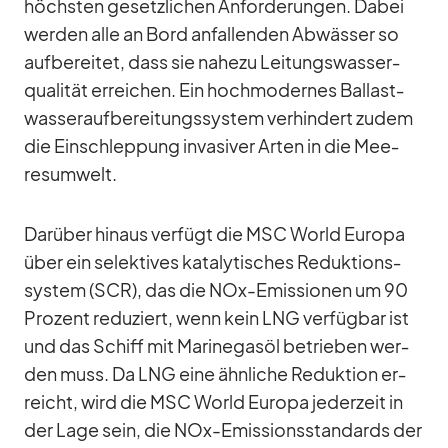
höchs­ten ge­setz­li­chen An­for­de­run­gen. Da­bei
wer­den alle an Bord an­fal­len­den Ab­wäs­ser so
auf­be­rei­tet, dass sie na­hezu Lei­tungs­was­ser­
qua­li­tät er­rei­chen. Ein hoch­mo­der­nes Bal­last­
was­ser­auf­be­rei­tungs­sys­tem ver­hin­dert zu­dem
die Ein­schlep­pung in­va­si­ver Ar­ten in die Mee­
res­um­welt.
Dar­über hin­aus ver­fügt die MSC World Eu­ropa
über ein se­lek­ti­ves ka­ta­ly­ti­sches Re­duk­ti­ons­
sys­tem (SCR), das die NOx-Emis­sio­nen um 90
Pro­zent re­du­ziert, wenn kein LNG ver­füg­bar ist
und das Schiff mit Ma­ri­n­e­gasöl be­trie­ben wer­
den muss. Da LNG eine ähn­li­che Re­duk­tion er­
reicht, wird die MSC World Eu­ropa je­der­zeit in
der Lage sein, die NOx-Emis­si­ons­stan­dards der