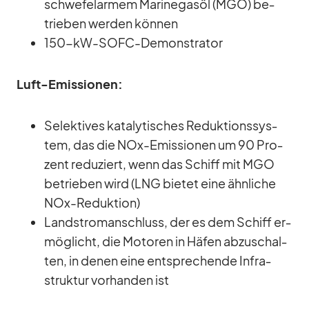
schwe­fel­ar­mem Ma­ri­n­e­gasöl (MGO) be­
trie­ben wer­den kön­nen
150-kW-SOFC-De­mons­tra­tor
Luft-Emis­sio­nen:
Se­lek­ti­ves ka­ta­ly­ti­sches Re­duk­ti­ons­sys­
tem, das die NOx-Emis­sio­nen um 90 Pro­
zent re­du­ziert, wenn das Schiff mit MGO
be­trie­ben wird (LNG bie­tet eine ähn­li­che
NOx-Re­duk­tion)
Land­stro­m­an­schluss, der es dem Schiff er­
mög­licht, die Mo­to­ren in Hä­fen ab­zu­schal­
ten, in de­nen eine ent­spre­chende In­fra­
struk­tur vor­han­den ist