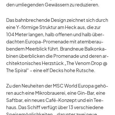
den um­lie­gen­den Ge­wäs­sern zu re­du­zie­ren.
Das bahn­bre­chende De­sign zeich­net sich durch
eine Y‑förmige Struk­tur am Heck aus, die zur
104 Me­ter lan­gen, halb of­fe­nen und halb über­
dach­ten Eu­ropa-Pro­me­nade mit atem­be­rau­
ben­dem Meer­blick führt. Brand­neue Bal­kon­ka­
bi­nen über­bli­cken die Pro­me­nade und de­ren ar­
chi­tek­to­ni­sches Herz­stück „The Ve­nom Drop @
The Spi­ral“ – eine elf Decks hohe Rut­sche.
Zu den Neu­hei­ten der MSC World Eu­ropa ge­hö­
ren auch eine Mi­kro­braue­rei, eine Gin-Bar, eine
Saft­bar, ein neues Café-Kon­zept und ein Tee­
haus. Das Schiff ver­fügt über 13 ver­schie­dene
Spei­se­mög­lich­kei­ten – dar­un­ter zwei neue