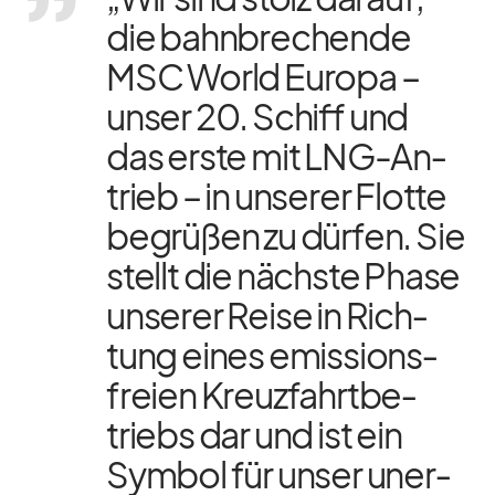
die bahn­bre­chende
MSC World Eu­ropa –
un­ser 20. Schiff und
das erste mit LNG-An­
trieb – in un­se­rer Flotte
be­grü­ßen zu dür­fen. Sie
stellt die nächste Phase
un­se­rer Reise in Rich­
tung ei­nes emis­si­ons­
freien Kreuz­fahrt­be­
triebs dar und ist ein
Sym­bol für un­ser un­er­