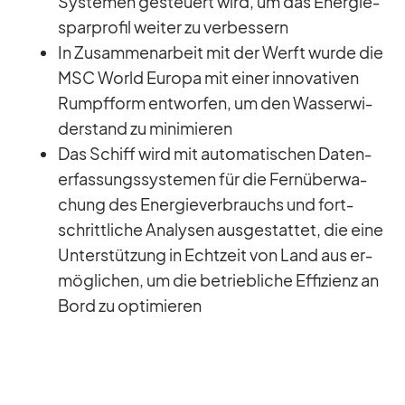
Sys­te­men ge­steu­ert wird, um das En­er­gie­
spar­pro­fil wei­ter zu ver­bes­sern
In Zu­sam­men­ar­beit mit der Werft wurde die
MSC World Eu­ropa mit ei­ner in­no­va­ti­ven
Rumpf­form ent­wor­fen, um den Was­ser­wi­
der­stand zu mi­ni­mie­ren
Das Schiff wird mit au­to­ma­ti­schen Da­ten­
er­fas­sungs­sys­te­men für die Fern­über­wa­
chung des En­er­gie­ver­brauchs und fort­
schritt­li­che Ana­ly­sen aus­ge­stat­tet, die eine
Un­ter­stüt­zung in Echt­zeit von Land aus er­
mög­li­chen, um die be­trieb­li­che Ef­fi­zi­enz an
Bord zu op­ti­mie­ren