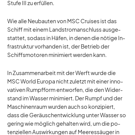
Stufe III zu er­fül­len.
Wie alle Neu­bau­ten von MSC Crui­ses ist das
Schiff mit ei­nem Land­stro­m­an­schluss aus­ge­
stat­tet, so­dass in Hä­fen, in de­nen die nö­tige In­
fra­struk­tur vor­han­den ist, der Be­trieb der
Schiffs­mo­to­ren mi­ni­miert wer­den kann.
In Zu­sam­men­ar­beit mit der Werft wurde die
MSC World Eu­ropa nicht zu­letzt mit ei­ner in­no­
va­ti­ven Rumpf­form ent­wor­fen, die den Wi­der­
stand im Was­ser mi­ni­miert. Der Rumpf und der
Ma­schi­nen­raum wur­den auch so kon­zi­piert,
dass die Ge­räusch­ent­wick­lung un­ter Was­ser so
ge­ring wie mög­lich ge­hal­ten wird, um die po­
ten­zi­el­len Aus­wir­kun­gen auf Mee­res­säu­ger in