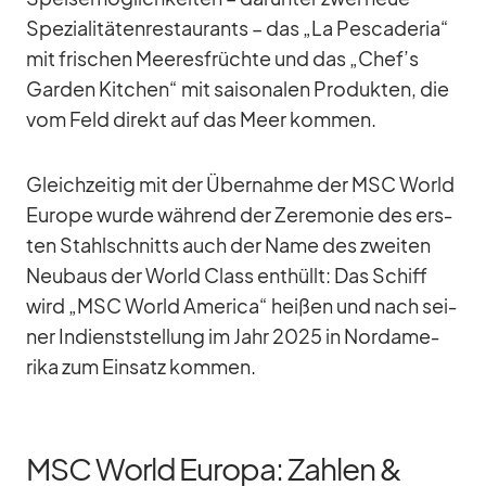
Spe­zia­li­tä­ten­re­stau­rants – das „La Pe­s­ca­de­ria“
mit fri­schen Mee­res­früchte und das „Chef’s
Gar­den Kit­chen“ mit sai­so­na­len Pro­duk­ten, die
vom Feld di­rekt auf das Meer kom­men.
Gleich­zei­tig mit der Über­nahme der MSC World
Eu­rope wurde wäh­rend der Ze­re­mo­nie des ers­
ten Stahl­schnitts auch der Name des zwei­ten
Neu­baus der World Class ent­hüllt: Das Schiff
wird „MSC World Ame­rica“ hei­ßen und nach sei­
ner In­dienst­stel­lung im Jahr 2025 in Nord­ame­
rika zum Ein­satz kom­men.
MSC World Europa: Zahlen &