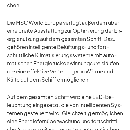
chen.
Die MSC World Eu­ropa ver­fügt au­ßer­dem über
eine breite Aus­stat­tung zur Op­ti­mie­rung der En­
er­gie­nut­zung auf dem ge­sam­ten Schiff. Dazu
ge­hö­ren in­tel­li­gente Be­lüf­tungs- und fort­
schritt­li­che Kli­ma­ti­sie­rungs­sys­teme mit au­to­
ma­ti­schen En­er­gie­rück­ge­win­nungs­kreis­läu­fen,
die eine ef­fek­tive Ver­tei­lung von Wärme und
Kälte auf dem Schiff er­mög­li­chen.
Auf dem ge­sam­ten Schiff wird eine LED-Be­
leuch­tung ein­ge­setzt, die von in­tel­li­gen­ten Sys­
te­men ge­steu­ert wird. Gleich­zei­tig er­mög­li­chen
eine En­er­gie­fern­über­wa­chung und fort­schritt­li­
che Ana­ly­sen mit ver­bes­ser­ten au­to­ma­ti­schen