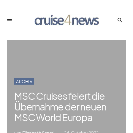
ARCHIV
MSC Cruises feiert die
Übernahme der neuen
MSC World Europa
von
Elisabeth Kapral
24. Oktober 2022