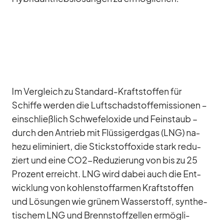
Im Ver­gleich zu Stan­dard-Kraft­stof­fen für
Schiffe wer­den die Luft­schad­stoff­emis­sio­nen –
ein­schließ­lich Schwe­fel­oxide und Fein­staub –
durch den An­trieb mit Flüs­sig­erd­gas (LNG) na­
hezu eli­mi­niert, die Stick­stoff­oxide stark re­du­
ziert und eine CO2-Re­du­zie­rung von bis zu 25
Pro­zent er­reicht. LNG wird da­bei auch die Ent­
wick­lung von koh­len­stoff­ar­men Kraft­stof­fen
und Lö­sun­gen wie grü­nem Was­ser­stoff, syn­the­
ti­schem LNG und Brenn­stoff­zel­len er­mög­li­