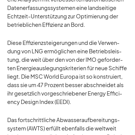
Da­ten­er­fas­sungs­sys­te­men eine land­sei­tige
Echt­zeit-Un­ter­stüt­zung zur Op­ti­mie­rung der
be­trieb­li­chen Ef­fi­zi­enz an Bord.
Diese Ef­fi­zi­enz­stei­ge­run­gen und die Ver­wen­
dung von LNG er­mög­li­chen eine Be­triebs­leis­
tung, die weit über den von der IMO ge­for­der­
ten En­er­gie­aus­le­gungs­kri­te­rien für neue Schiffe
liegt. Die MSC World Eu­ropa ist so kon­stru­iert,
dass sie um 47 Pro­zent bes­ser ab­schnei­det als
ihr ge­setz­lich vor­ge­schrie­be­ner En­ergy Ef­fi­ci­
ency De­sign In­dex (EEDI).
Das fort­schritt­li­che Ab­was­ser­auf­be­rei­tungs­
sys­tem (AWTS) er­füllt eben­falls die welt­weit