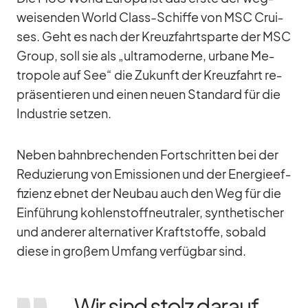
wei­sen­den World Class-Schiffe von MSC Crui­
ses. Geht es nach der Kreuz­fahrts­parte der MSC
Group, soll sie als „ul­tra­mo­derne, ur­bane Me­
tro­pole auf See“ die Zu­kunft der Kreuz­fahrt re­
prä­sen­tie­ren und ei­nen neuen Stan­dard für die
In­dus­trie set­zen.
Ne­ben bahn­bre­chen­den Fort­schrit­ten bei der
Re­du­zie­rung von Emis­sio­nen und der En­er­gie­ef­
fi­zi­enz eb­net der Neu­bau auch den Weg für die
Ein­füh­rung koh­len­stoff­neu­tra­ler, syn­the­ti­scher
und an­de­rer al­ter­na­ti­ver Kraft­stoffe, so­bald
diese in gro­ßem Um­fang ver­füg­bar sind.
„Wir sind stolz dar­auf,