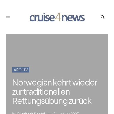
ARCHIV
Norwegian kehrt wieder
zur traditionellen
Rettungsübung zurück
by
Elisabeth Kapral
24. Januar 2023