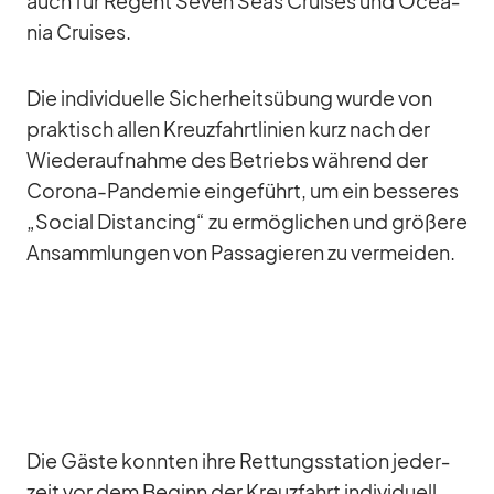
auch für Re­gent Se­ven Seas Crui­ses und Ocea­
nia Crui­ses.
Die in­di­vi­du­elle Si­cher­heits­übung wurde von
prak­tisch al­len Kreuz­fahrt­li­nien kurz nach der
Wie­der­auf­nahme des Be­triebs wäh­rend der
Co­rona-Pan­de­mie ein­ge­führt, um ein bes­se­res
„So­cial Di­stancing“ zu er­mög­li­chen und grö­ßere
An­samm­lun­gen von Pas­sa­gie­ren zu ver­mei­den.
Die Gäste konn­ten ihre Ret­tungs­sta­tion je­der­
zeit vor dem Be­ginn der Kreuz­fahrt in­di­vi­du­ell