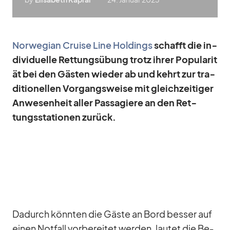
Nor­we­gian Cruise Line Hol­dings
schafft die in­
di­vi­du­elle Ret­tungs­übung trotz ih­rer Po­pu­la­ri­t
ät bei den Gäs­ten wie­der ab und kehrt zur tra­
di­tio­nel­len Vor­gangs­weise mit gleich­zei­ti­ger
An­we­sen­heit al­ler Pas­sa­giere an den Ret­
tungs­sta­tio­nen zu­rück.
Da­durch könn­ten die Gäste an Bord bes­ser auf
ei­nen Not­fall vor­be­rei­tet wer­den, lau­tet die Be­