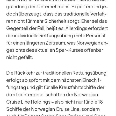
grün­dung des Un­ter­neh­mens. Ex­per­ten sind je­
doch über­zeugt, dass das tra­di­tio­nelle Ver­fah­
ren nicht für mehr Si­cher­heit sorgt. Eher sei das
Ge­gen­teil der Fall, heißt es. Al­ler­dings er­for­dert
die in­di­vi­du­elle Ret­tungs­übung mehr Per­so­nal
für ei­nen län­ge­ren Zeit­raum, was Nor­we­gian an­
ge­sichts des ak­tu­el­len Spar-Kur­ses of­fen­bar
nicht ge­fällt.
Die Rück­kehr zur tra­di­tio­nel­len Ret­tungs­übung
er­folgt ab so­fort mit dem nächs­ten Ein­schif­
fungs­tag und gilt für alle Kreuz­fahrt­schiffe der
drei Toch­ter­ge­sell­schaf­ten der Nor­we­gian
Cruise Line Hol­dings – also nicht nur für die 18
Schiffe der Nor­we­gian Cruise Line, son­dern