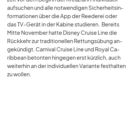
auf­su­chen und alle not­wen­di­gen Si­cher­heits­in­
for­ma­tio­nen über die App der Ree­de­rei oder
das TV-Ge­rät in der Ka­bine stu­die­ren. Be­reits
Mitte No­vem­ber hatte Dis­ney Cruise Line die
Rück­kehr zur tra­di­tio­nel­len Ret­tungs­übung an­
ge­kün­digt. Car­ni­val Cruise Line und Royal Ca­
rib­bean be­ton­ten hin­ge­gen erst kürz­lich, auch
wei­ter­hin an der in­di­vi­du­el­len Va­ri­ante fest­hal­ten
zu wol­len.