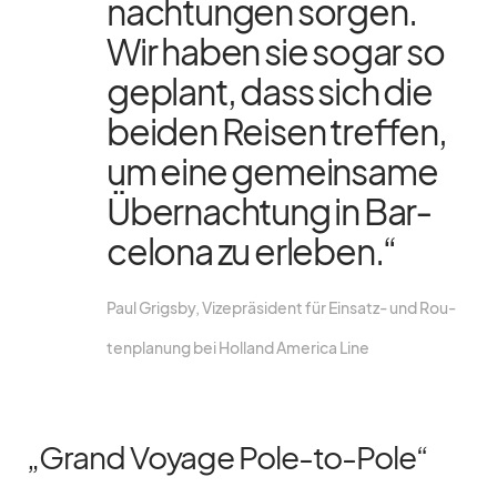
nach­tun­gen sor­gen.
Wir ha­ben sie so­gar so
ge­plant, dass sich die
bei­den Rei­sen tref­fen,
um eine ge­mein­same
Über­nach­tung in Bar­
ce­lona zu er­le­ben.“
Paul Grigsby, Vi­ze­prä­si­dent für Ein­satz- und Rou­
ten­pla­nung bei Hol­land Ame­rica Line
„Grand Voyage Pole-to-Pole“