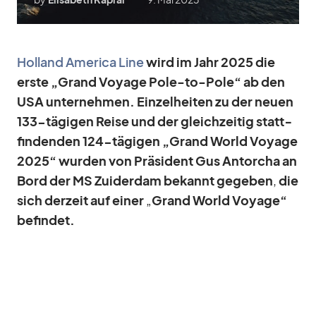
Hol­land Ame­rica Line
wird im Jahr 2025 die
erste „Grand Voyage Pole-to-Pole“ ab den
USA un­ter­neh­men. Ein­zel­hei­ten zu der neuen
133-tä­gi­gen Reise und der gleich­zei­tig statt­
fin­den­den 124-tä­gi­gen „Grand World Voyage
2025“ wur­den von Prä­si­dent Gus Antor­cha an
Bord der MS Zu­ider­dam
be­kannt ge­ge­ben
,
die
sich der­zeit auf ei­ner
„
Grand World Voyage“
be­fin­det.