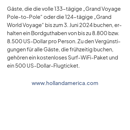
Gäste, die die volle 133-tä­gige „Grand Voyage
Pole-to-Pole“ oder die 124-tä­gige „Grand
World Voyage“ bis zum 3. Juni 2024 bu­chen, er­
hal­ten ein Bord­gut­ha­ben von bis zu 8.800 bzw.
8.500 US-Dol­lar pro Per­son. Zu den Ver­güns­ti­
gun­gen für alle Gäste, die früh­zei­tig bu­chen,
ge­hö­ren ein kos­ten­lo­ses Surf-WiFi-Pa­ket und
ein 500 US-Dol­lar-Flug­ti­cket.
www.hollandamerica.com