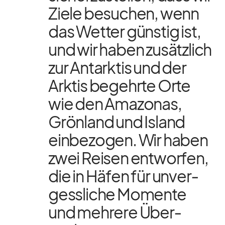
Ziele be­su­chen, wenn
das Wet­ter güns­tig ist,
und wir ha­ben zu­sätz­lich
zur Ant­ark­tis und der
Ark­tis be­gehrte Orte
wie den Ama­zo­nas,
Grön­land und Is­land
ein­be­zo­gen. Wir ha­ben
zwei Rei­sen ent­wor­fen,
die in Hä­fen für un­ver­
gess­li­che Mo­mente
und meh­rere Über­