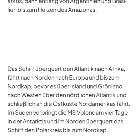
ark­tis, dann ent­lang von Ar­gen­ti­nien und Bra­si­
lien bis zum Her­zen des Ama­zo­nas.
Das Schiff über­quert den At­lan­tik nach Afrika,
fährt nach Nor­den nach Eu­ropa und bis zum
Nord­kap, be­vor es über Is­land und Grön­land
nach Wes­ten über den nörd­li­chen At­lan­tik und
schließ­lich an die Ost­küste Nord­ame­ri­kas fährt.
Im Sü­den ver­bringt die MS Vo­len­dam vier Tage
in der Ant­ark­tis und im Nor­den über­quert das
Schiff den Po­lar­kreis bis zum Nord­kap.