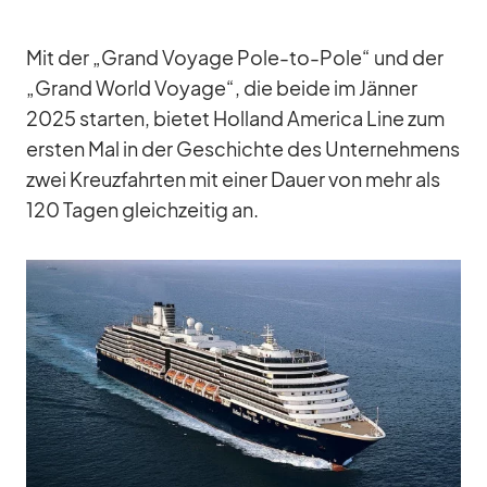
Mit der „Grand Voyage Pole-to-Pole“ und der
„Grand World Voyage“, die beide im Jän­ner
2025 star­ten, bie­tet Hol­land Ame­rica Line zum
ers­ten Mal in der Ge­schichte des Un­ter­neh­mens
zwei Kreuz­fahr­ten mit ei­ner Dauer von mehr als
120 Ta­gen gleich­zei­tig an.