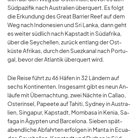
Süd­pa­zi­fik nach Aus­tra­lien über­quert. Es folgt
die Er­kun­dung des Great Bar­rier Reef auf dem
Weg nach In­do­ne­sien und Sri Lanka, dann geht
es wei­ter süd­lich nach Kap­stadt in Süd­afrika,
über die Sey­chel­len, zu­rück ent­lang der Ost­
küste Afri­kas, durch den Su­ez­ka­nal nach Por­tu­
gal, be­vor der At­lan­tik über­quert wird.
Die Reise führt zu 46 Hä­fen in 32 Län­dern auf
sechs Kon­ti­nen­ten. Ins­ge­samt gibt es neun An­
läufe mit Über­nach­tung, zwei Nächte in Cal­lao,
Os­ter­in­sel, Pa­peete auf Ta­hiti, Syd­ney in Aus­tra­
lien, Sin­ga­pur, Kap­stadt, Mom­basa in Ke­nia, Sa­
faga in Ägyp­ten und Bar­ce­lona. Sie­ben spät­
abend­li­che Ab­fahr­ten er­fol­gen in Manta in Ecua­