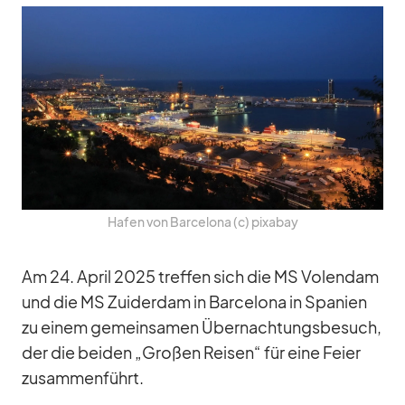
Ha­fen von Bar­ce­lona (c) pix­a­bay
Am 24. April 2025 tref­fen sich die MS Vo­len­dam
und die MS Zu­ider­dam in Bar­ce­lona in Spa­nien
zu ei­nem ge­mein­sa­men Über­nach­tungs­be­such,
der die bei­den „Gro­ßen Rei­sen“ für eine Feier
zu­sam­men­führt.