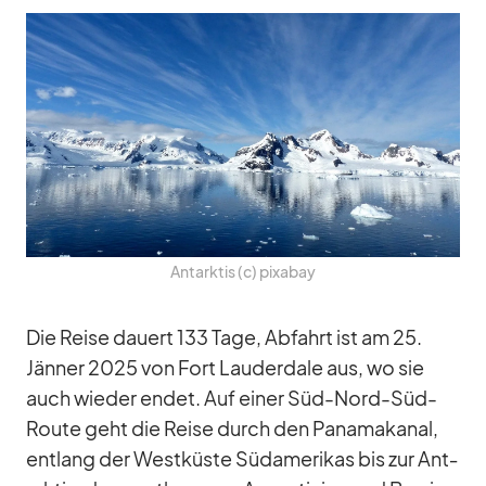
Ant­ark­tis (c) pix­a­bay
Die Reise dau­ert 133 Tage, Ab­fahrt ist am 25.
Jän­ner 2025 von Fort Lau­derd­ale aus, wo sie
auch wie­der en­det. Auf ei­ner Süd-Nord-Süd-
Route geht die Reise durch den Pa­na­ma­ka­nal,
ent­lang der West­küste Süd­ame­ri­kas bis zur Ant­