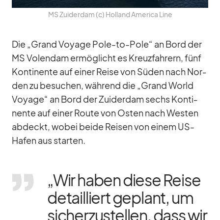
MS Zu­ider­dam (c) Hol­land Ame­rica Line
Die „Grand Voyage Pole-to-Pole“ an Bord der
MS Vo­len­dam er­mög­licht es Kreuz­fah­rern, fünf
Kon­ti­nente auf ei­ner Reise von Sü­den nach Nor­
den zu be­su­chen, wäh­rend die „Grand World
Voyage“ an Bord der Zu­ider­dam sechs Kon­ti­
nente auf ei­ner Route von Os­ten nach Wes­ten
ab­deckt, wo­bei beide Rei­sen von ei­nem US-
Ha­fen aus star­ten.
„Wir ha­ben diese Reise
de­tail­liert ge­plant, um
si­cher­zu­stel­len, dass wir