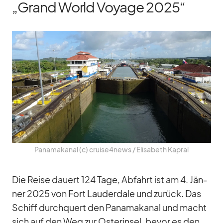
„Grand World Voyage 2025“
Pa­na­ma­ka­nal (c) cruise4news /​ Eli­sa­beth Ka­pral
Die Reise dau­ert 124 Tage, Ab­fahrt ist am 4. Jän­
ner 2025 von Fort Lau­derd­ale und zu­rück. Das
Schiff durch­quert den Pa­na­ma­ka­nal und macht
sich auf den Weg zur Os­ter­in­sel, be­vor es den