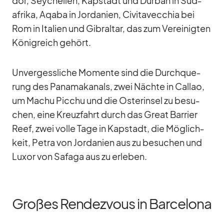
dor, Sey­chel­len, Kap­stadt und Dur­ban in Süd­
afrika, Aqaba in Jor­da­nien, Ci­vi­ta­vec­chia bei
Rom in Ita­lien und Gi­bral­tar, das zum Ver­ei­nig­ten
Kö­nig­reich ge­hört.
Un­ver­gess­li­che Mo­mente sind die Durch­que­
rung des Pa­na­ma­ka­nals, zwei Nächte in Cal­lao,
um Ma­chu Pic­chu und die Os­ter­in­sel zu be­su­
chen, eine Kreuz­fahrt durch das Great Bar­rier
Reef, zwei volle Tage in Kap­stadt, die Mög­lich­
keit, Pe­tra von Jor­da­nien aus zu be­su­chen und
Lu­xor von Sa­faga aus zu er­le­ben.
Großes Rendezvous in Barcelona