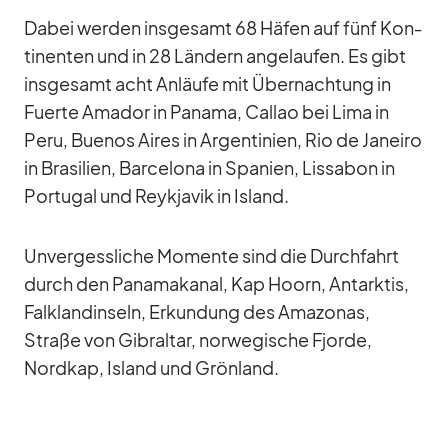
Da­bei wer­den ins­ge­samt 68 Hä­fen auf fünf Kon­
ti­nen­ten und in 28 Län­dern an­ge­lau­fen. Es gibt
ins­ge­samt acht An­läufe mit Über­nach­tung in
Fuerte Ama­dor in Pa­nama, Cal­lao bei Lima in
Peru, Bue­nos Ai­res in Ar­gen­ti­nien, Rio de Ja­neiro
in Bra­si­lien, Bar­ce­lona in Spa­nien, Lis­sa­bon in
Por­tu­gal und Reykja­vik in Is­land.
Un­ver­gess­li­che Mo­mente sind die Durch­fahrt
durch den Pa­na­ma­ka­nal, Kap Ho­orn, Ant­ark­tis,
Falk­land­in­seln, Er­kun­dung des Ama­zo­nas,
Straße von Gi­bral­tar, nor­we­gi­sche Fjorde,
Nord­kap, Is­land und Grön­land.