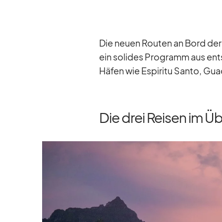
Die neuen Rou­ten an Bord der 
ein so­li­des Pro­gramm aus ent­
Hä­fen wie Es­pi­ritu Santo, Gua
Die drei Reisen im Ü