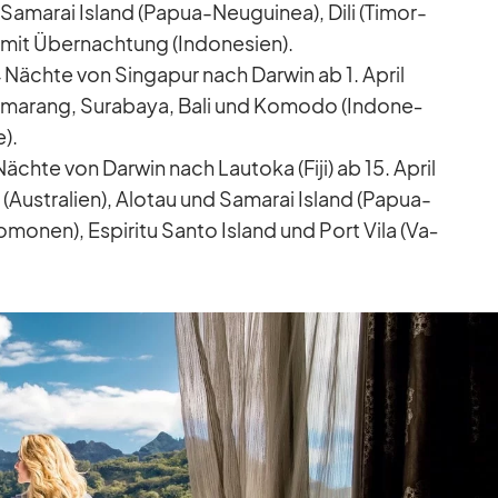
Sa­ma­rai Is­land (Pa­pua-Neu­gui­nea), Dili (Ti­mor-
it Über­nach­tung (In­do­ne­sien).
 Nächte von Sin­ga­pur nach Dar­win ab 1. April
ma­rang, Su­ra­baya, Bali und Ko­modo (In­do­ne­
e).
Nächte von Dar­win nach Lau­toka (Fiji) ab 15. April
Aus­tra­lien), Alo­tau und Sa­ma­rai Is­land (Pa­pua-
o­mo­nen), Es­pi­ritu Santo Is­land und Port Vila (Va­