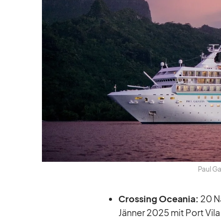
Paul Ga
Crossing Ocea­nia:
20 Nä
Jän­ner 2025 mit Port Vila 