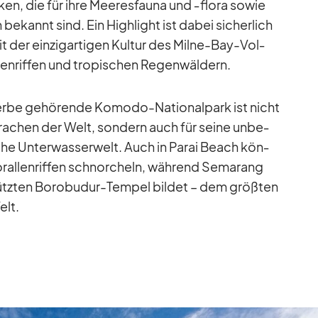
ken, die für ihre Mee­res­fauna und ‑flora so­wie
n be­kannt sind. Ein High­light ist da­bei si­cher­lich
t der ein­zig­ar­ti­gen Kul­tur des Milne-Bay-Vol­
en­rif­fen und tro­pi­schen Re­gen­wäl­dern.
be ge­hö­rende Ko­modo-Na­tio­nal­park ist nicht
ra­chen der Welt, son­dern auch für seine un­be­
che Un­ter­was­ser­welt. Auch in Pa­rai Beach kön­
­ral­len­rif­fen schnor­cheln, wäh­rend Se­ma­rang
ten Bo­ro­bu­dur-Tem­pel bil­det – dem größ­ten
elt.