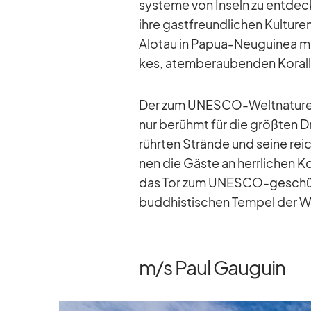
sys­teme von In­seln zu ent­de­c
ihre gast­freund­li­chen Kul­tu­re
Alo­tau in Pa­pua-Neu­gui­nea mi
kes, atem­be­rau­ben­den Ko­ral­l
Der zum UNESCO-Welt­na­tur­er
nur be­rühmt für die größ­ten D
rühr­ten Strände und seine rei­
nen die Gäste an herr­li­chen Ko
das Tor zum UNESCO-ge­schütz­
bud­dhis­ti­schen Tem­pel der W
m/​s Paul Gauguin