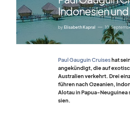
Indonesien und
by
Elisabeth Kapral
10. Septemb
Paul Gau­guin Crui­ses
hat sei
ange
kün­digt
, die
auf exo­ti­
Aus­tra­lien ver­kehrt. Drei ein
füh­ren nach Ozea­nien, In­do­ne
Alo­tau in Pa­pua-Neu­gui­nea s
sien.