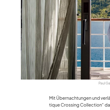
Paul Ga
Mit Über­nach­tun­gen und ver­lä
tique Crossing Coll­ec­tion“ dar