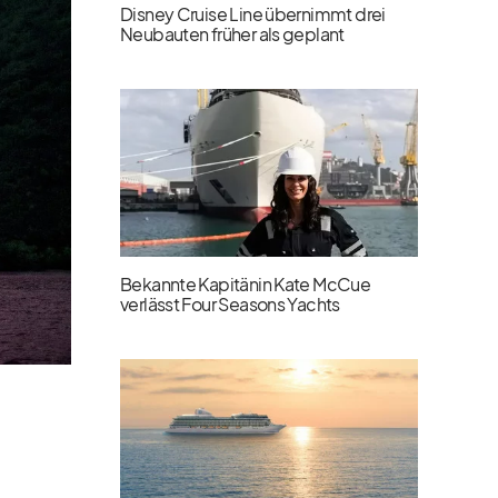
Disney Cruise Line übernimmt drei
Neubauten früher als geplant
Bekannte Kapitänin Kate McCue
verlässt Four Seasons Yachts