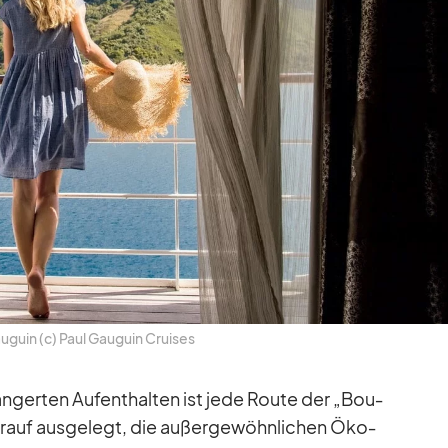
u­guin (c) Paul Gau­guin Crui­ses
n­ger­ten Auf­ent­hal­ten ist jede Route der „Bou­
­auf aus­ge­legt, die au­ßer­ge­wöhn­li­chen Öko­