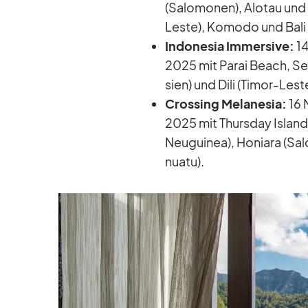
(Sa­lo­mo­nen), Alo­tau und 
Leste), Ko­modo und Bali m
In­do­ne­sia Im­mersive:
14
2025 mit Pa­rai Beach, Se­
sien) und Dili (Ti­mor-Lest
Crossing Me­la­ne­sia:
16 
2025 mit Thurs­day Is­land (
Neu­gui­nea), Ho­niara (Sa­l
nuatu).