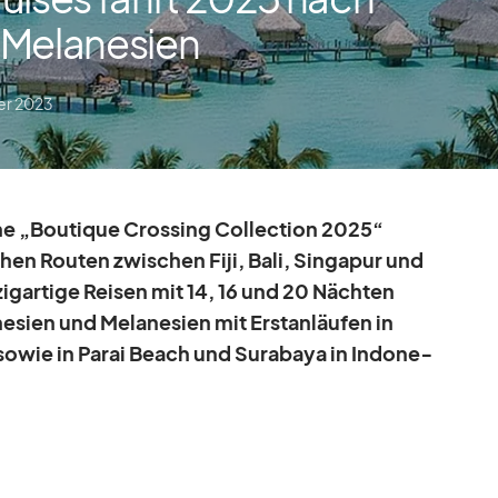
 Melanesien
er 2023
ne „Bou­tique Crossing Coll­ec­tion 2025“
schen Rou­ten
zwi­schen Fiji, Bali, Sin­ga­pur und
­zig­ar­tige Rei­sen mit 14, 16 und 20 Näch­ten
­sien und Me­la­ne­sien mit Erst­an­läu­fen in
o­wie in Pa­rai Beach und Su­ra­baya in In­do­ne­