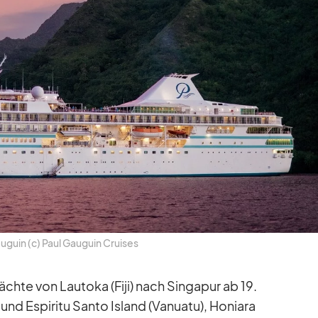
u­guin (c) Paul Gau­guin Crui­ses
chte von Lau­toka (Fiji) nach Sin­ga­pur ab 19.
und Es­pi­ritu Santo Is­land (Va­nuatu), Ho­niara