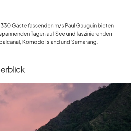
330 Gäste fas­sen­den m/​s Paul Gau­guin bie­ten
span­nen­den Ta­gen auf See und fas­zi­nie­ren­den
­d­al­ca­nal, Ko­modo Is­land und Se­ma­rang.
berblick