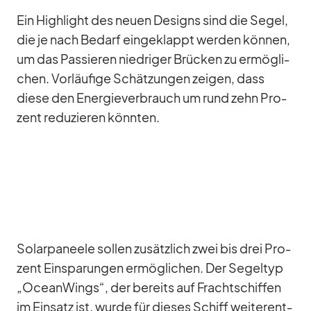
Ein High­light des neuen De­signs sind die Se­gel,
die je nach Be­darf ein­ge­klappt wer­den kön­nen,
um das Pas­sie­ren nied­ri­ger Brü­cken zu er­mög­li­
chen. Vor­läu­fige Schät­zun­gen zei­gen, dass
diese den En­er­gie­ver­brauch um rund zehn Pro­
zent re­du­zie­ren könn­ten.
So­lar­pa­neele sol­len zu­sätz­lich zwei bis drei Pro­
zent Ein­spa­run­gen er­mög­li­chen. Der Se­gel­typ
„Ocean­Wings“, der be­reits auf Fracht­schif­fen
im Ein­satz ist, wurde für die­ses Schiff wei­ter­ent­