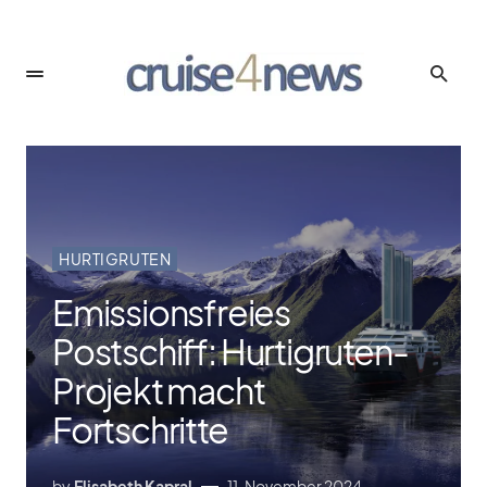
HURTIGRUTEN
Emissionsfreies
Postschiff: Hurtigruten-
Projekt macht
Fortschritte
by
Elisabeth Kapral
11. November 2024