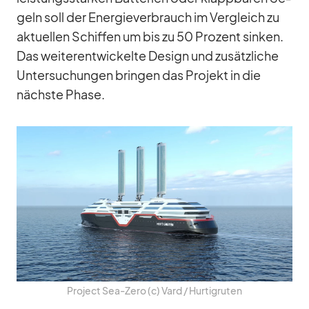
geln soll der En­er­gie­ver­brauch im Ver­gleich zu
ak­tu­el­len Schif­fen um bis zu 50 Pro­zent sin­ken.
Das wei­ter­ent­wi­ckelte De­sign und zu­sätz­li­che
Un­ter­su­chun­gen brin­gen das Pro­jekt in die
nächste Phase.
Pro­ject Sea-Zero (c) Vard /​ Hur­tig­ru­ten