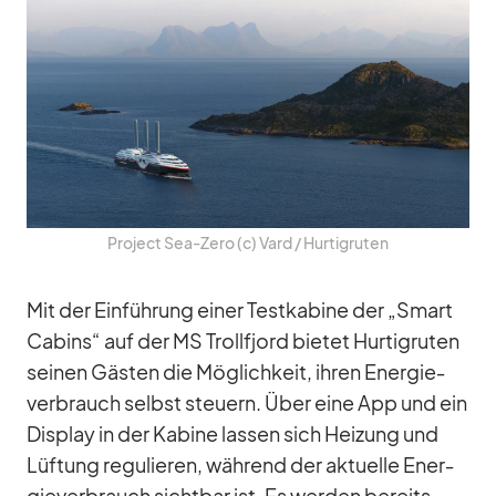
Pro­ject Sea-Zero (c) Vard /​ Hur­tig­ru­ten
Mit der Ein­füh­rung ei­ner Test­ka­bine der „Smart
Ca­b­ins“ auf der MS Troll­fjord bie­tet Hur­tig­ru­ten
sei­nen Gäs­ten die Mög­lich­keit, ih­ren En­er­gie­
ver­brauch selbst steu­ern. Über eine App und ein
Dis­play in der Ka­bine las­sen sich Hei­zung und
Lüf­tung re­gu­lie­ren, wäh­rend der ak­tu­elle En­er­