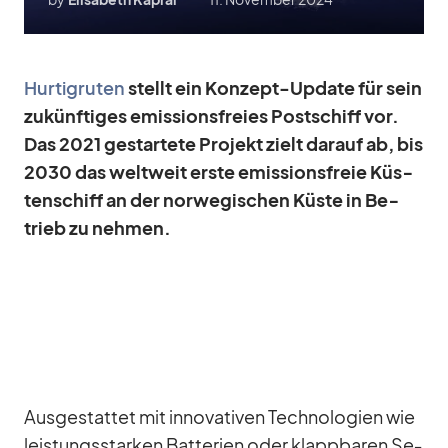
Hur­tig­ru­ten
stellt ein Kon­zept-Up­date für sein
zu­künf­ti­ges emis­si­ons­freies Post­schiff vor.
Das 2021 ge­star­tete Pro­jekt zielt dar­auf ab, bis
2030 das welt­weit erste emis­si­ons­freie Küs­
ten­schiff an der nor­we­gi­schen Küste in Be­
trieb zu neh­men.
Aus­ge­stat­tet mit in­no­va­ti­ven Tech­no­lo­gien wie
leis­tungs­star­ken Bat­te­rien oder klapp­ba­ren Se­