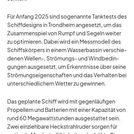
Für An­fang 2025 sind so­ge­nannte Tank­tests des
Schiff­de­signs in Trond­heim an­ge­setzt, um das
Zu­sam­men­spiel von Rumpf und Se­geln wei­ter
zu op­ti­mie­ren. Da­bei wird ein Mess­mo­dell des
Schiffs­kör­pers in ei­nem Was­ser­bas­sin ver­schie­
de­nen Wellen‑, Strö­mungs- und Wind­be­din­
gun­gen aus­ge­setzt, um Er­kennt­nisse über seine
Strö­mungs­ei­gen­schaf­ten und das Ver­hal­ten bei
un­ter­schied­li­chem Wet­ter zu ge­win­nen.
Das ge­plante Schiff wird mit ge­gen­läu­fi­gen
Pro­pel­lern und Bat­te­rien mit ei­ner Ka­pa­zi­tät von
rund 60 Me­ga­watt­stun­den aus­ge­stat­tet sein.
Zwei ein­zieh­bare Heck­strahl­ru­der sor­gen für