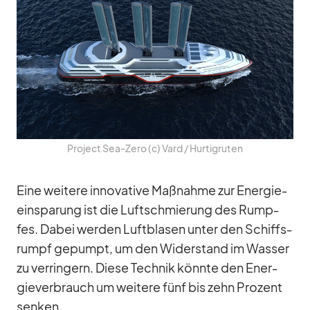
Pro­ject Sea-Zero (c) Vard /​ Hur­tig­ru­ten
Eine wei­tere in­no­va­tive Maß­nahme zur En­er­gie­
ein­spa­rung ist die Luft­schmie­rung des Rump­
fes. Da­bei wer­den Luft­bla­sen un­ter den Schiffs­
rumpf ge­pumpt, um den Wi­der­stand im Was­ser
zu ver­rin­gern. Diese Tech­nik könnte den En­er­
gie­ver­brauch um wei­tere fünf bis zehn Pro­zent
sen­ken.