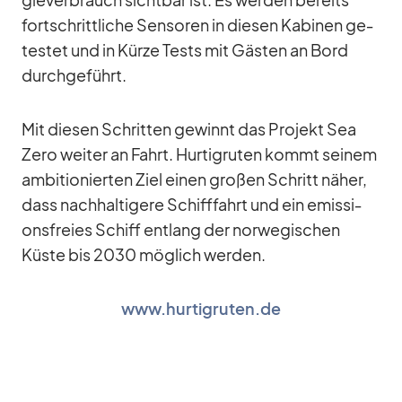
gie­ver­brauch sicht­bar ist. Es wer­den be­reits
fort­schritt­li­che Sen­so­ren in die­sen Ka­bi­nen ge­
tes­tet und in Kürze Tests mit Gäs­ten an Bord
durch­ge­führt.
Mit die­sen Schrit­ten ge­winnt das Pro­jekt Sea
Zero wei­ter an Fahrt. Hur­tig­ru­ten kommt sei­nem
am­bi­tio­nier­ten Ziel ei­nen gro­ßen Schritt nä­her,
dass nach­hal­ti­gere Schiff­fahrt und ein emis­si­
ons­freies Schiff ent­lang der nor­we­gi­schen
Küste bis 2030 mög­lich wer­den.
www.hurtigruten.de