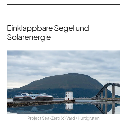
Einklappbare Segel und
Solarenergie
Pro­ject Sea-Zero (c) Vard /​ Hur­tig­ru­ten