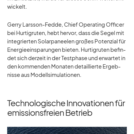
wi­ckelt.
Gerry Lars­son-Fedde, Chief Ope­ra­ting Of­fi­cer
bei Hur­tig­ru­ten, hebt her­vor, dass die Se­gel mit
in­te­grier­ten So­lar­pa­nee­len gro­ßes Po­ten­zial für
En­er­gie­ein­spa­run­gen bie­ten. Hur­tig­ru­ten be­fin­
det sich der­zeit in der Test­phase und er­war­tet in
den kom­men­den Mo­na­ten de­tail­lierte Er­geb­
nisse aus Mo­dell­si­mu­la­tio­nen.
Technologische Innovationen für
emissionsfreien Betrieb