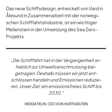
Das neue Schiffs­de­sign, ent­wi­ckelt von Vard in
Åle­sund in Zu­sam­men­ar­beit mit der nor­we­gi­
schen Schiff­fahrts­in­dus­trie, ist ein wich­ti­ger
Mei­len­stein in der Um­set­zung des Sea Zero-
Pro­jekts.
„Die Schiff­fahrt hat in der Ver­gan­gen­heit er­
heb­lich zur Um­welt­ver­schmut­zung bei­
getra­gen. Des­halb müs­sen wir jetzt ent­
schlos­sen han­deln und Emis­sio­nen re­du­zie­
ren. Un­ser Ziel: ein emis­si­ons­freies Schiff bis
2030.“
HEDDA FE­LIN, CEO VON HUR­TIG­RU­TEN