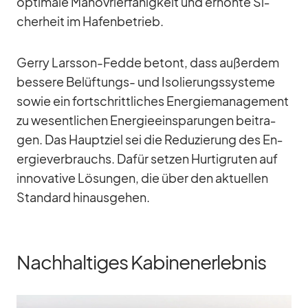
op­ti­male Ma­nö­vrier­fä­hig­keit und er­höhte Si­
cher­heit im Ha­fen­be­trieb.
Gerry Lars­son-Fedde be­tont, dass au­ßer­dem
bes­sere Be­lüf­tungs- und Iso­lie­rungs­sys­teme
so­wie ein fort­schritt­li­ches En­er­gie­ma­nage­ment
zu we­sent­li­chen En­er­gie­ein­spa­run­gen bei­tra­
gen. Das Haupt­ziel sei die Re­du­zie­rung des En­
er­gie­ver­brauchs. Da­für set­zen Hur­tig­ru­ten auf
in­no­va­tive Lö­sun­gen, die über den ak­tu­el­len
Stan­dard hin­aus­ge­hen.
Nachhaltiges Kabinenerlebnis