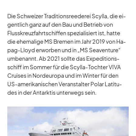
Die Schwei­zer Tra­di­ti­ons­ree­de­rei Scylla, die ei­
gent­lich ganz auf den Bau und Be­trieb von
Fluss­kreuz­fahrt­schif­fen spe­zia­li­siert ist, hatte
die ehe­ma­lige MS Bre­men im Jahr 2019 von Ha­
pag-Lloyd er­wor­ben und in „MS Sea­ven­ture“
um­be­nannt. Ab 2021 sollte das Ex­pe­di­ti­ons­
schiff im Som­mer für die Scylla-Toch­ter VIVA
Crui­ses in Nord­eu­ropa und im Win­ter für den
US-ame­ri­ka­ni­schen Ver­an­stal­ter Po­lar La­ti­tu­
des in der Ant­ark­tis un­ter­wegs sein.