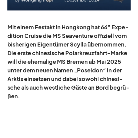
Mit ei­nem Fest­akt in Hong­kong hat 66° Ex­pe­
di­tion Cruise die MS Sea­ven­ture of­fi­zi­ell vom
bis­he­ri­gen Ei­gen­tü­mer Scylla über­nom­men.
Die erste chi­ne­si­sche Po­lar­kreuz­fahrt-Marke
will die ehe­ma­lige MS Bre­men ab Mai 2025
un­ter dem neuen Na­men „Po­sei­don“ in der
Ark­tis ein­set­zen und da­bei so­wohl chi­ne­si­
sche als auch west­li­che Gäste an Bord be­grü­
ßen.