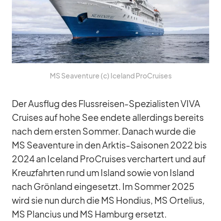
MS Sea­ven­ture (c) Ice­land Pro­Crui­ses
Der Aus­flug des Fluss­rei­sen-Spe­zia­lis­ten VIVA
Crui­ses auf hohe See en­dete al­ler­dings be­reits
nach dem ers­ten Som­mer. Da­nach wurde die
MS Sea­ven­ture in den Ark­tis-Sai­so­nen 2022 bis
2024 an Ice­land Pro­Crui­ses ver­char­tert und auf
Kreuz­fahr­ten rund um Is­land so­wie von Is­land
nach Grön­land ein­ge­setzt. Im Som­mer 2025
wird sie nun durch die MS Hon­dius, MS Ort­elius,
MS Plan­cius und MS Ham­burg er­setzt.