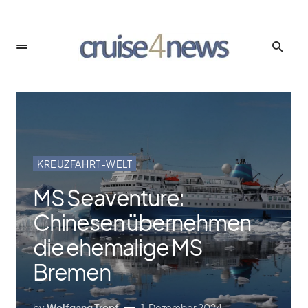
KREUZFAHRT-WELT
MS Seaventure:
Chinesen übernehmen
die ehemalige MS
Bremen
by
Wolfgang Tropf
1. Dezember 2024