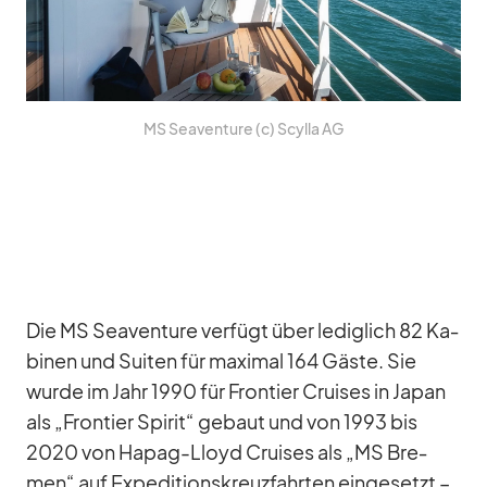
MS Sea­ven­ture (c) Scylla AG
Die MS Sea­ven­ture ver­fügt über le­dig­lich 82 Ka­
bi­nen und Sui­ten für ma­xi­mal 164 Gäste. Sie
wurde im Jahr 1990 für Fron­tier Crui­ses in Ja­pan
als „Fron­tier Spi­rit“ ge­baut und von 1993 bis
2020 von Ha­pag-Lloyd Crui­ses als „MS Bre­
men“ auf Ex­pe­di­ti­ons­kreuz­fahr­ten ein­ge­setzt –