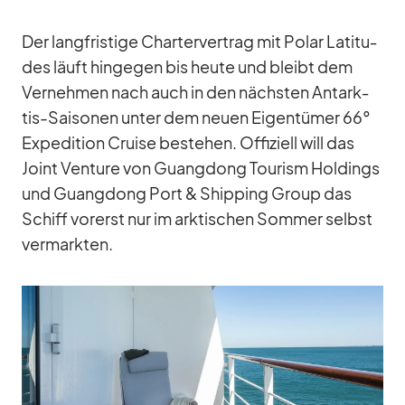
Der lang­fris­tige Char­ter­ver­trag mit Po­lar La­ti­tu­
des läuft hin­ge­gen bis heute und bleibt dem
Ver­neh­men nach auch in den nächs­ten Ant­ark­
tis-Sai­so­nen un­ter dem neuen Ei­gen­tü­mer 66°
Ex­pe­di­tion Cruise be­stehen. Of­fi­zi­ell will das
Joint Ven­ture von Guang­dong Tou­rism Hol­dings
und Guang­dong Port & Ship­ping Group das
Schiff vor­erst nur im ark­ti­schen Som­mer selbst
ver­mark­ten.