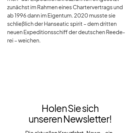
zu­nächst im Rah­men ei­nes Char­ter­ver­trags und
ab 1996 dann im Ei­gen­tum. 2020 musste sie
schließ­lich der Han­sea­tic spi­rit – dem drit­ten
neuen Ex­pe­di­ti­ons­schiff der deut­schen Ree­de­
rei – wei­chen.
Holen Sie sich
unseren Newsletter!