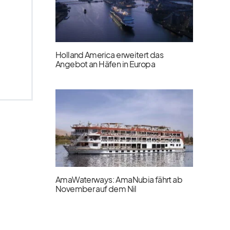
Holland America erweitert das
Angebot an Häfen in Europa
AmaWaterways: AmaNubia fährt ab
November auf dem Nil