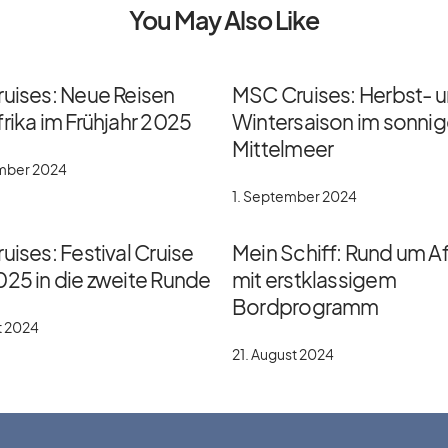
You May Also Like
ruises: Neue Reisen
MSC Cruises: Herbst- 
rika im Frühjahr 2025
Wintersaison im sonni
Mittelmeer
ember 2024
1. September 2024
uises: Festival Cruise
Mein Schiff: Rund um Af
025 in die zweite Runde
mit erstklassigem
Bordprogramm
t 2024
21. August 2024