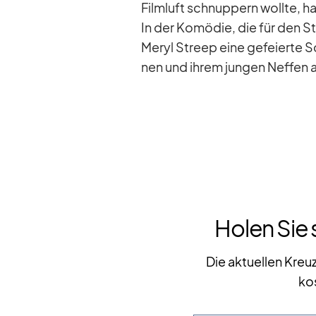
Film­luft schnup­pern wollte, ha
In der Ko­mö­die, die für den S
Me­ryl Streep eine ge­fei­erte Sch
nen und ih­rem jun­gen Nef­fen a
Holen Sie 
Die aktuellen Kreu
ko