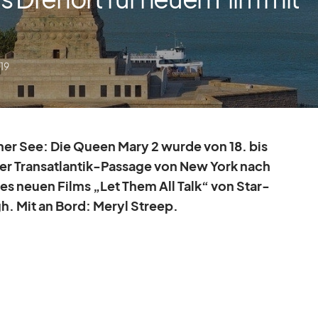
19
her See: Die Queen Mary 2 wurde von 18. bis
rer Trans­at­lan­tik-Pas­sage von New York nach
es neuen Films „Let Them All Talk“ von Star-
gh. Mit an Bord: Me­ryl Streep.