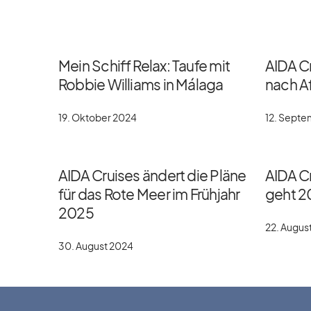
Mein Schiff Relax: Taufe mit
AIDA C
Robbie Williams in Málaga
nach Af
19. Oktober 2024
12. Sept
AIDA Cruises ändert die Pläne
AIDA Cr
für das Rote Meer im Frühjahr
geht 2
2025
22. Augus
30. August 2024