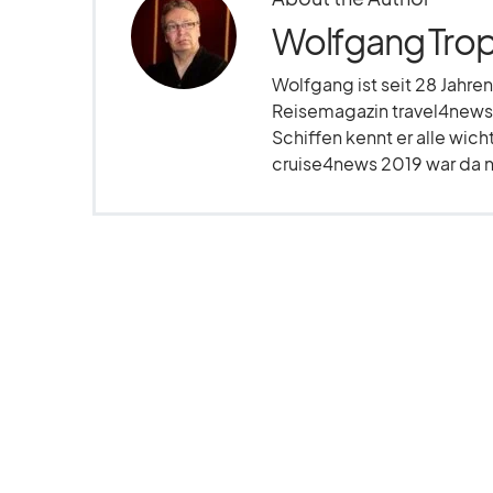
Wolfgang Trop
Wolfgang ist seit 28 Jahren
Reisemagazin travel4news.
Schiffen kennt er alle wich
cruise4news 2019 war da nu