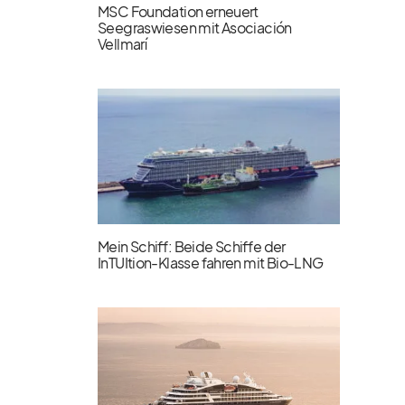
MSC Foundation erneuert
Seegraswiesen mit Asociación
Vellmarí
Mein Schiff: Beide Schiffe der
InTUItion-Klasse fahren mit Bio-LNG