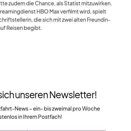
tte zu­dem die Chance, als Sta­tist mit­zu­wir­ken.
trea­ming­dienst HBO Max ver­filmt wird, spielt
rift­stel­le­rin, die sich mit zwei al­ten Freun­din­
uf Rei­sen be­gibt.
sich unseren Newsletter!
zfahrt-News – ein- bis zweimal pro Woche
stenlos in Ihrem Postfach!