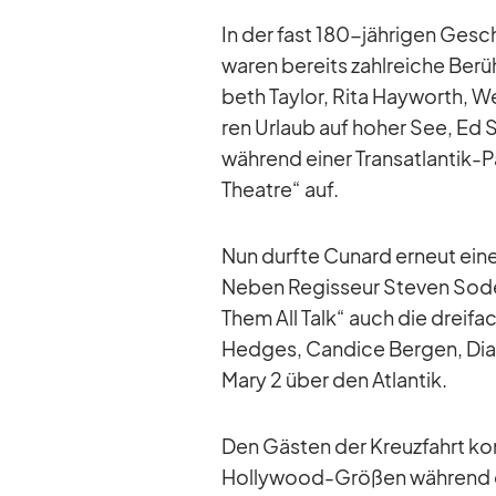
In der fast 180-jäh­ri­gen Ge­schi
wa­ren be­reits zahl­rei­che Be­
beth Tay­lor, Rita Hay­worth, W
ren Ur­laub auf ho­her See, Ed S
wäh­rend ei­ner Trans­at­lan­tik
Theatre“ auf.
Nun durfte Cu­nard er­neut ein
Ne­ben Re­gis­seur Ste­ven So­de
Them All Talk“ auch die drei­fa­
Hedges, Can­dice Ber­gen, D
Mary 2 über den At­lan­tik.
Den Gäs­ten der Kreuz­fahrt konn
Hol­ly­wood-Grö­ßen wäh­rend d