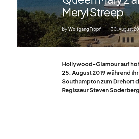
Meryl Streep
by
Wolfgang Tropf
30. August 20
Hol­ly­wood-Gla­mour auf ho­
25. Au­gust 2019 wäh­rend ih­
Sout­hamp­ton zum Dreh­ort d
Re­gis­seur Ste­ven So­der­ber