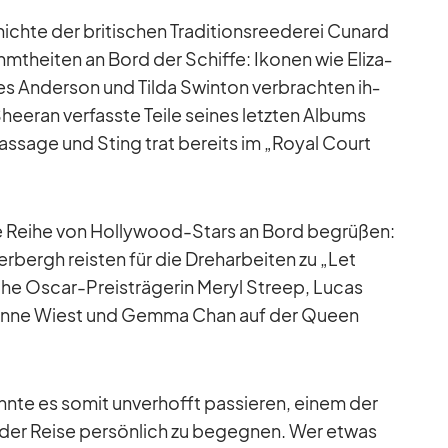
chte der bri­ti­schen Tra­di­ti­ons­ree­de­rei Cu­nard
rühmt­hei­ten an Bord der Schiffe: Iko­nen wie Eliza­
es An­der­son und Tilda Swin­ton ver­brach­ten ih­
heeran ver­fasste Teile sei­nes letz­ten Al­bums
-Pas­sage und Sting trat be­reits im „Royal Court
e Reihe von Hol­ly­wood-Stars an Bord be­grü­ßen:
r­bergh reis­ten für die Dreh­ar­bei­ten zu „Let
che Os­car-Preis­trä­ge­rin Me­ryl Streep, Lu­cas
i­anne Wiest und Gemma Chan auf der Queen
te es so­mit un­ver­hofft pas­sie­ren, ei­nem der
er Reise per­sön­lich zu be­geg­nen. Wer et­was