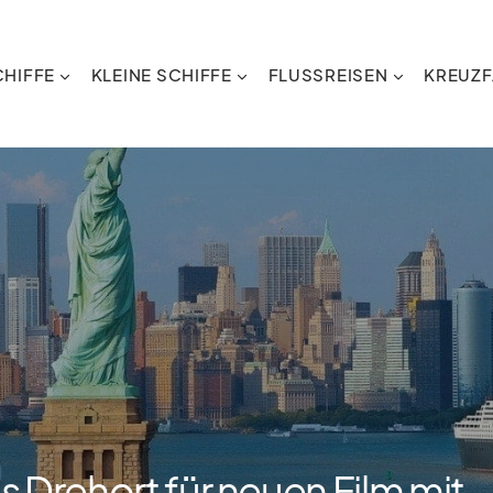
HIFFE
KLEINE SCHIFFE
FLUSSREISEN
KREUZF
s Drehort für neuen Film mit