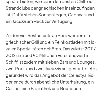
sphäre bie­ten, wie sie in den bes­ten Chill-out-
Strand­clubs der grie­chi­schen In­seln zu fin­den
ist. Da­für ste­hen Son­nen­lie­gen, Ca­ba­nas und
ein Ja­cuzzi am Heck zur Ver­fü­gung.
Zu den vier Re­stau­rants an Bord wer­den ein
grie­chi­scher Grill und ein Fein­kost­la­den mit lo­
ka­len Spe­zia­li­tä­ten ge­hö­ren. Das zu­letzt 2011/​
2012 um rund 90 Mil­lio­nen Euro re­no­vierte
Schiff ist zu­dem mit sie­ben Bars und Loun­ges,
zwei Pools und zwei Ja­cuz­zis aus­ge­stat­tet. Ab­
ge­run­det wird das An­ge­bot der Ce­les­tyal Ex­
pe­ri­ence durch abend­li­che Un­ter­hal­tung, ein
Ca­sino, eine Bi­blio­thek und Bou­ti­quen.