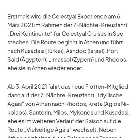
Erst­mals wird die Ce­les­tyal Ex­pe­ri­ence am 6.
März 2021 im Rah­men der 7‑­Nächte-Kreuz­fahrt
„Drei Kon­ti­nente“ für Ce­les­tyal Crui­ses in See
ste­chen. Die Route be­ginnt in Athen und führt
nach Kusa­dasi (Tür­kei), Ash­dod (Is­rael), Port
Said (Ägyp­ten), Lima­ssol (Zy­pern) und Rho­dos,
ehe sie in Athen wie­der en­det.
Ab 3. April 2021 fährt das neue Flot­ten-Mit­glied
dann auf der 7‑­Nächte-Kreuz­fahrt „Idyl­li­sche
Ägäis“ von Athen nach Rho­dos, Kreta (Agios Ni­
ko­laos), San­to­rin, Mi­los, My­ko­nos und Kusa­dasi,
ehe es im wei­te­ren Ver­lauf der Sai­son auf die
Route „Viel­sei­tige Ägäis“ wech­selt. Ne­ben