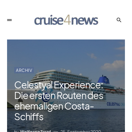
ARCHIV
Celestyal Experience:
Die ersten Routen des
ehemaligen Costa-
Schiffs
by
Wolfgang Tropf
25. September 2020