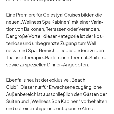
Eine Pre­miere für Ce­les­tyal Crui­ses bil­den die
neuen „Well­ness Spa Ka­bi­nen“ mit ei­ner Va­ria­
tion von Bal­ko­nen, Ter­ras­sen oder Ve­ran­den.
Der große Vor­teil die­ser Ka­te­go­rie ist der kos­
ten­lose und un­be­grenzte Zu­gang zum Well­
ness- und Spa-Be­reich – ins­be­son­dere zu den
Thalas­so­the­ra­pie-Bä­dern und Ther­mal-Sui­ten –
so­wie zu spe­zi­el­len Din­ner-An­ge­bo­ten.
Eben­falls neu ist der ex­klu­sive „Beach
Club“: Die­ser nur für Er­wach­sene zu­gäng­li­che
Au­ßen­be­reich ist aus­schließ­lich den Gäs­ten der
Sui­ten und „Well­ness Spa Ka­bi­nen“ vor­be­hal­ten
und soll eine ru­hige und ent­spannte At­mo­