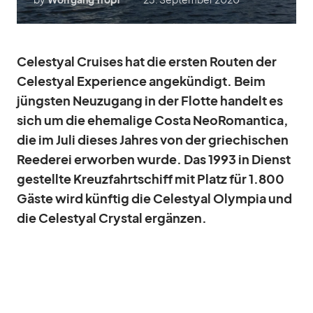
Ce­les­tyal Crui­ses hat die ers­ten Rou­ten der
Ce­les­tyal Ex­pe­ri­ence an­ge­kün­digt. Beim
jüngs­ten Neu­zu­gang in der Flotte han­delt es
sich um die ehe­ma­lige Costa Neo­Ro­man­tica,
die im Juli die­ses Jah­res von der grie­chi­schen
Ree­de­rei er­wor­ben wurde. Das 1993 in Dienst
ge­stellte Kreuz­fahrt­schiff mit Platz für 1.800
Gäste wird künf­tig die Ce­les­tyal Olym­pia und
die Ce­les­tyal Crys­tal er­gän­zen.