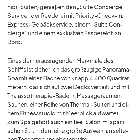
nior-Sui­ten) ge­nie­ßen den „Suite Con­cierge
Ser­vice“ der Ree­de­rei mit Prio­rity-Check-in,
Ex­press-Ge­päck­ser­vice, ei­nem „Suite Con­
cierge“ und ei­nem ex­klu­si­ven Ess­be­reich an
Bord.
Ei­nes der her­aus­ra­gen­den Merk­male des
Schiffs ist si­cher­lich das groß­zü­gige Pan­orama-
Spa mit ei­ner Flä­che von knapp 4.400 Qua­drat­
me­tern, das sich auf zwei Decks ver­teilt und mit
Thalas­so­the­ra­pie-Bä­dern, Mas­sa­ge­räu­men,
Sau­nen, ei­ner Reihe von Ther­mal-Sui­ten und ei­
nem Fit­ness­stu­dio mit Meer­blick auf­war­tet.
Zum Spa ge­hört auch ein Tee-Sa­lon im ja­pa­ni­
schen Stil, in dem eine große Aus­wahl an sel­te­
nen Tee­sor­ten an­ge­bo­ten wird.