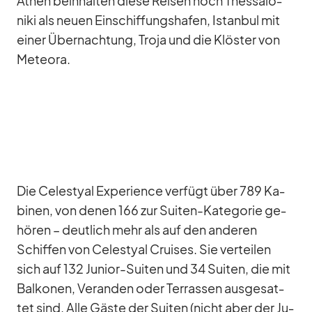
Athen be­inhal­ten diese Rei­sen noch Thes­sa­lo­
niki als neuen Ein­schif­fungs­ha­fen, Is­tan­bul mit
ei­ner Über­nach­tung, Troja und die Klös­ter von
Me­te­ora.
Die Ce­les­tyal Ex­pe­ri­ence ver­fügt über 789 Ka­
bi­nen, von de­nen 166 zur Sui­ten-Ka­te­go­rie ge­
hö­ren – deut­lich mehr als auf den an­de­ren
Schif­fen von Ce­les­tyal Crui­ses. Sie ver­tei­len
sich auf 132 Ju­nior-Sui­ten und 34 Sui­ten, die mit
Bal­ko­nen, Ve­ran­den oder Ter­ras­sen aus­ge­sat­
tet sind. Alle Gäste der Sui­ten (nicht aber der Ju­