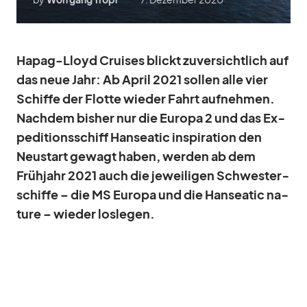
Ha­pag-Lloyd Crui­ses blickt zu­ver­sicht­lich auf
das neue Jahr: Ab April 2021 sol­len alle vier
Schiffe der Flotte wie­der Fahrt auf­neh­men.
Nach­dem bis­her nur die Eu­ropa 2 und das Ex­
pe­di­ti­ons­schiff Han­sea­tic in­spi­ra­tion den
Neu­start ge­wagt ha­ben, wer­den ab dem
Früh­jahr 2021 auch die je­wei­li­gen Schwes­ter­
schiffe – die MS Eu­ropa und die Han­sea­tic na­
ture – wie­der los­le­gen.