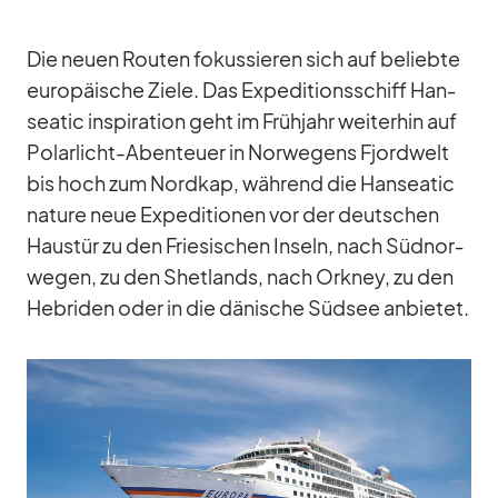
Die neuen Rou­ten fo­kus­sie­ren sich auf be­liebte
eu­ro­päi­sche Ziele. Das Ex­pe­di­ti­ons­schiff Han­
sea­tic in­spi­ra­tion geht im Früh­jahr wei­ter­hin auf
Po­lar­licht-Aben­teuer in Nor­we­gens Fjord­welt
bis hoch zum Nord­kap, wäh­rend die Han­sea­tic
na­ture neue Ex­pe­di­tio­nen vor der deut­schen
Haus­tür zu den Frie­si­schen In­seln, nach Süd­nor­
we­gen, zu den Shet­lands, nach Ork­ney, zu den
He­bri­den oder in die dä­ni­sche Süd­see an­bie­tet.