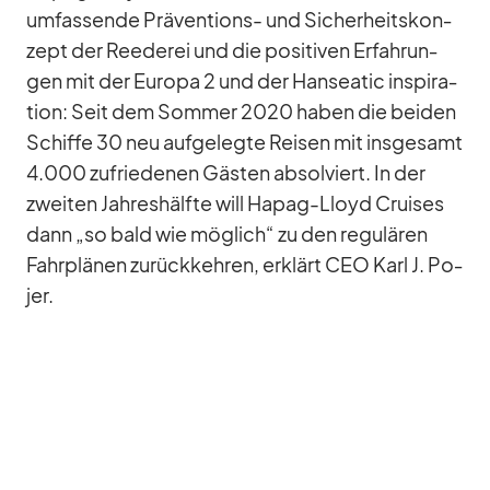
um­fas­sende Prä­ven­ti­ons- und Si­cher­heits­kon­
zept der Ree­de­rei und die po­si­ti­ven Er­fah­run­
gen mit der Eu­ropa 2 und der Han­sea­tic in­spi­ra­
tion: Seit dem Som­mer 2020 ha­ben die bei­den
Schiffe 30 neu auf­ge­legte Rei­sen mit ins­ge­samt
4.000 zu­frie­de­nen Gäs­ten ab­sol­viert. In der
zwei­ten Jah­res­hälfte will Ha­pag-Lloyd Crui­ses
dann „so bald wie mög­lich“ zu den re­gu­lä­ren
Fahr­plä­nen zu­rück­keh­ren, er­klärt CEO Karl J. Po­
jer.