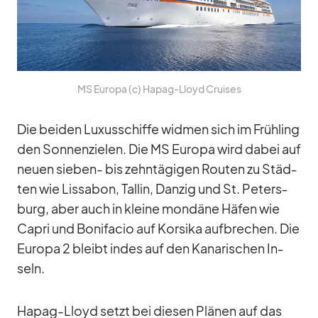
MS Eu­ropa (c) Ha­pag-Lloyd Crui­ses
Die bei­den Lu­xus­schiffe wid­men sich im Früh­ling
den Son­nen­zie­len. Die MS Eu­ropa wird da­bei auf
neuen sie­ben- bis zehn­tä­gi­gen Rou­ten zu Städ­
ten wie Lis­sa­bon, Tal­lin, Dan­zig und St. Pe­ters­
burg, aber auch in kleine mon­däne Hä­fen wie
Ca­pri und Bo­ni­fa­cio auf Kor­sika auf­bre­chen. Die
Eu­ropa 2 bleibt in­des auf den Ka­na­ri­schen In­
seln.
Ha­pag-Lloyd setzt bei die­sen Plä­nen auf das