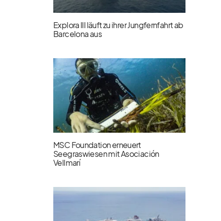
Explora III läuft zu ihrer Jungfernfahrt ab
Barcelona aus
MSC Foundation erneuert
Seegraswiesen mit Asociación
Vellmarí