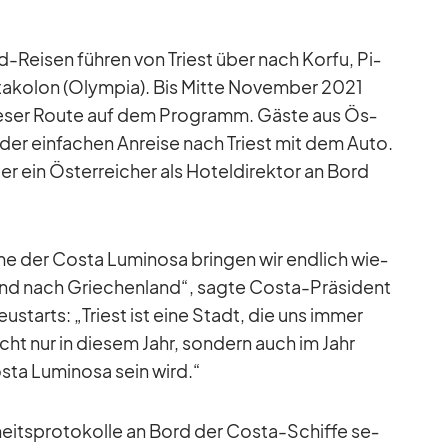
d-Rei­sen füh­ren von Tri­est über nach Korfu, Pi­
ta­ko­lon (Olym­pia). Bis Mitte No­vem­ber 2021
die­ser Route auf dem Pro­gramm. Gäste aus Ös­
on der ein­fa­chen An­reise nach Tri­est mit dem Auto.
r ein Ös­ter­rei­cher als Ho­tel­di­rek­tor an Bord
hme der Costa Lu­mi­nosa brin­gen wir end­lich wie­
 und nach Grie­chen­land“, sagte Costa-Prä­si­dent
eu­starts: „Tri­est ist eine Stadt, die uns im­mer
cht nur in die­sem Jahr, son­dern auch im Jahr
sta Lu­mi­nosa sein wird.“
heits­pro­to­kolle an Bord der Costa-Schiffe se­