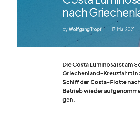
nach Griechenl
by
Wolfgang Tropf
17. Mai 2021
Die Costa Lu­mi­nosa ist am Son
Grie­chen­land-Kreuz­fahrt in 
Schiff der Costa-Flotte nach
Be­trieb wie­der auf­ge­nom­men
gen.