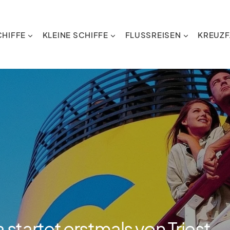
HIFFE
KLEINE SCHIFFE
FLUSSREISEN
KREUZF
startet erstmals von Triest