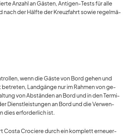
ierte An­zahl an Gäs­ten, An­ti­gen-Tests für alle
d nach der Hälfte der Kreuz­fahrt so­wie re­gel­mä­
­trol­len, wenn die Gäste von Bord ge­hen und
nt be­tre­ten, Land­gänge nur im Rah­men von ge­
hal­tung von Ab­stän­den an Bord und in den Ter­mi­
der Dienst­leis­tun­gen an Bord und die Ver­wen­
ies er­for­der­lich ist.
hert Costa Cro­ciere durch ein kom­plett er­neu­er­