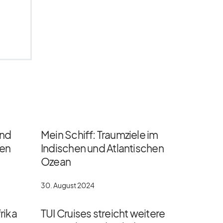
und
Mein Schiff: Traumziele im
gen
Indischen und Atlantischen
Ozean
30. August 2024
rika
TUI Cruises streicht weitere