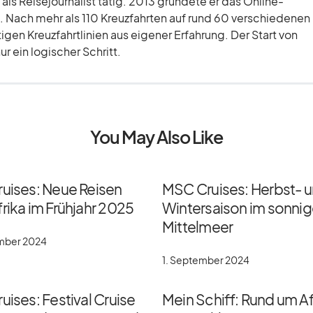
 als Reisejournalist tätig. 2013 gründete er das Online-
 Nach mehr als 110 Kreuzfahrten auf rund 60 verschiedenen
tigen Kreuzfahrtlinien aus eigener Erfahrung. Der Start von
r ein logischer Schritt.
You May Also Like
ruises: Neue Reisen
MSC Cruises: Herbst- 
rika im Frühjahr 2025
Wintersaison im sonni
Mittelmeer
ember 2024
1. September 2024
uises: Festival Cruise
Mein Schiff: Rund um Af