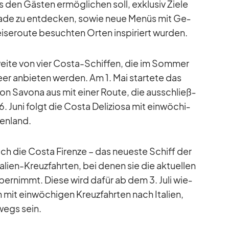
den Gäs­ten er­mög­li­chen soll, ex­klu­siv Ziele
Pfade zu ent­de­cken, so­wie neue Me­nüs mit Ge­
­se­route be­such­ten Or­ten in­spi­riert wur­den.
weite von vier Costa-Schif­fen, die im Som­mer
eer an­bie­ten wer­den. Am 1. Mai star­tete das
n Sa­vona aus mit ei­ner Route, die aus­schließ­
26. Juni folgt die Costa De­li­ziosa mit ein­wö­chi­
en­land.
och die Costa Firenze – das neu­este Schiff der
a­lien-Kreuz­fahr­ten, bei de­nen sie die ak­tu­el­len
er­nimmt. Diese wird da­für ab dem 3. Juli wie­
en mit ein­wö­chi­gen Kreuz­fahr­ten nach Ita­lien,
­wegs sein.