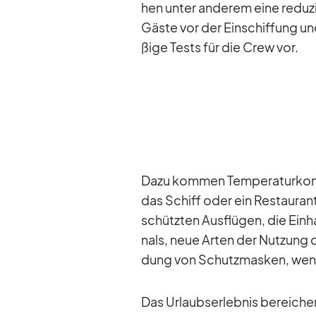
hen un­ter an­de­rem eine re­du­z
Gäste vor der Ein­schif­fung un
ßige Tests für die Crew vor.
Dazu kom­men Tem­pe­ra­tur­kon
das Schiff oder ein Re­stau­ra
schütz­ten Aus­flü­gen, die Ein­
nals, neue Ar­ten der Nut­zung 
dung von Schutz­mas­ken, wenn d
Das Ur­laubs­er­leb­nis be­rei­c