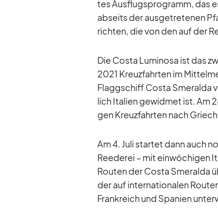
tes Aus­flugs­pro­gramm, das es 
ab­seits der aus­ge­tre­te­nen 
rich­ten, die von den auf der Rei
Die Costa Lu­mi­nosa ist das z
2021 Kreuz­fahr­ten im Mit­tel­m
Flagg­schiff Costa Sme­ralda vo
lich Ita­lien ge­wid­met ist. Am 
gen Kreuz­fahr­ten nach Grie­ch
Am 4. Juli star­tet dann auch n
Ree­de­rei – mit ein­wö­chi­gen It
Rou­ten der Costa Sme­ralda üb
der auf in­ter­na­tio­na­len Rou­t
Frank­reich und Spa­nien un­ter