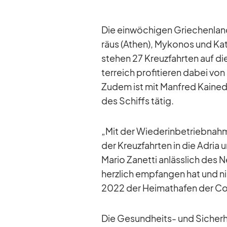
Die ein­wö­chi­gen Grie­chen­lan
räus (Athen), My­ko­nos und Ka­
ste­hen 27 Kreuz­fahr­ten auf 
ter­reich pro­fi­tie­ren da­bei v
Zu­dem ist mit Man­fred Kai­ne­de
des Schiffs tä­tig.
„Mit der Wie­der­in­be­trieb­na
der Kreuz­fahr­ten in die Adria
Ma­rio Za­netti an­läss­lich des N
herz­lich emp­fan­gen hat und ni
2022 der Hei­mat­ha­fen der Co
Die Ge­sund­heits- und Si­cher­