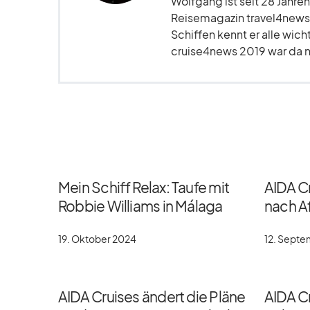
Wolfgang ist seit 28 Jahren
Reisemagazin travel4news.
Schiffen kennt er alle wich
cruise4news 2019 war da nu
Mein Schiff Relax: Taufe mit
AIDA C
Robbie Williams in Málaga
nach Af
19. Oktober 2024
12. Sept
AIDA Cruises ändert die Pläne
AIDA Cr