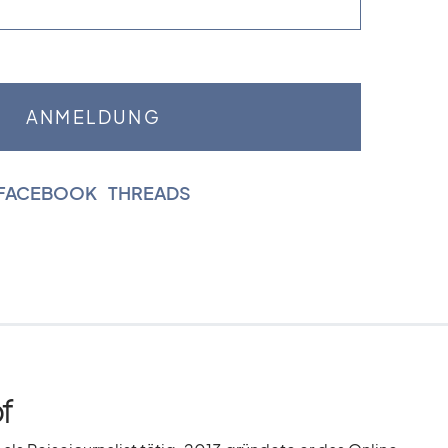
FACEBOOK
|
THREADS
f