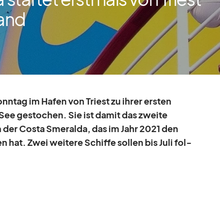
and
n­tag im Ha­fen von Tri­est zu ih­rer ers­ten
See ge­sto­chen. Sie ist da­mit das zweite
 der Costa Sme­ralda, das im Jahr 2021 den
 hat. Zwei wei­tere Schiffe sol­len bis Juli fol­