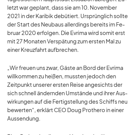
letzt war ge­plant, dass sie am 10. No­vem­ber
2021 in der Ka­ri­bik de­bü­tiert. Ur­sprüng­lich sollte
der Start des Neu­baus al­ler­dings be­reits im Fe­
bruar 2020 er­fol­gen. Die Evrima wird so­mit erst
mit 27 Mo­na­ten Ver­spä­tung zum ers­ten Mal zu
ei­ner Kreuz­fahrt auf­bre­chen.
„Wir freuen uns zwar, Gäste an Bord der Evrima
will­kom­men zu hei­ßen, muss­ten je­doch den
Zeit­punkt un­se­rer ers­ten Reise an­ge­sichts der
sich schnell än­dern­den Um­stände und ih­rer Aus­
wir­kun­gen auf die Fer­tig­stel­lung des Schiffs neu
be­wer­ten“, er­klärt CEO Doug Pro­thero in ei­ner
Aus­sendung.