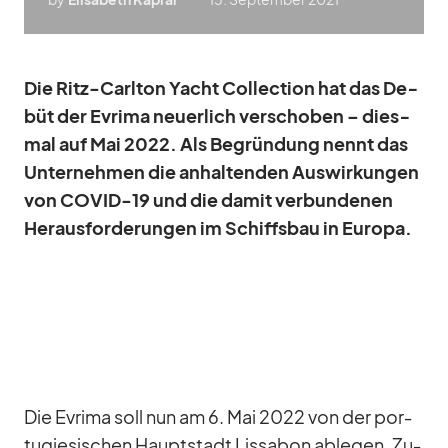
Die Ritz-Carl­ton Yacht Coll­ec­tion hat das De­
büt der Evrima neu­er­lich ver­scho­ben – dies­
mal auf Mai 2022. Als Be­grün­dung nennt das
Un­ter­neh­men die an­hal­ten­den Aus­wir­kun­gen
von COVID-19 und die da­mit ver­bun­de­nen
Her­aus­for­de­run­gen im Schiffs­bau in Eu­ropa.
Die Evrima soll nun am 6. Mai 2022 von der por­
tu­gie­si­schen Haupt­stadt Lis­sa­bon ab­le­gen. Zu­