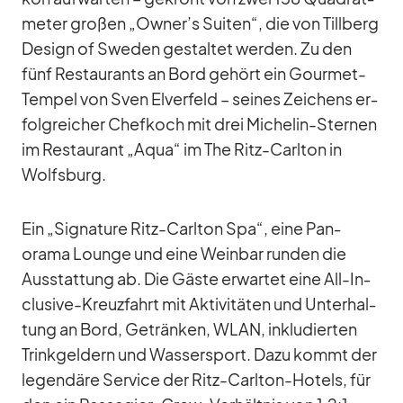
me­ter gro­ßen „Owner’s Sui­ten“, die von Till­berg
De­sign of Swe­den ge­stal­tet wer­den. Zu den
fünf Re­stau­rants an Bord ge­hört ein Gour­met-
Tem­pel von Sven El­ver­feld – sei­nes Zei­chens er­
folg­rei­cher Chef­koch mit drei Mi­che­lin-Ster­nen
im Re­stau­rant „Aqua“ im The Ritz-Carl­ton in
Wolfs­burg.
Ein „Si­gna­ture Ritz-Carl­ton Spa“, eine Pan­
orama Lounge und eine Wein­bar run­den die
Aus­stat­tung ab. Die Gäste er­war­tet eine All-In­
clu­sive-Kreuz­fahrt mit Ak­ti­vi­tä­ten und Un­ter­hal­
tung an Bord, Ge­trän­ken, WLAN, in­klu­dier­ten
Trink­gel­dern und Was­ser­sport. Dazu kommt der
le­gen­däre Ser­vice der Ritz-Carl­ton-Ho­tels, für