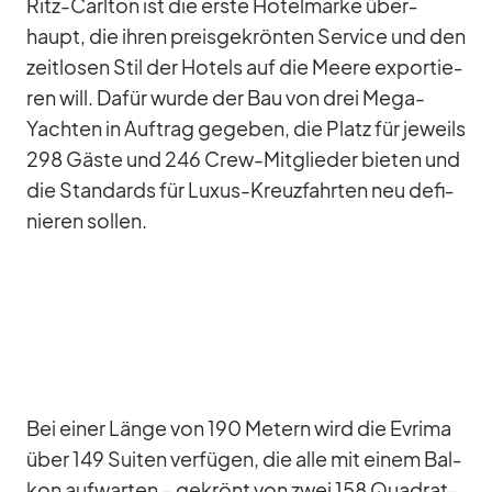
Ritz-Carl­ton ist die erste Ho­tel­marke über­
haupt, die ih­ren preis­ge­krön­ten Ser­vice und den
zeit­lo­sen Stil der Ho­tels auf die Meere ex­por­tie­
ren will. Da­für wurde der Bau von drei Mega-
Yach­ten in Auf­trag ge­ge­ben, die Platz für je­weils
298 Gäste und 246 Crew-Mit­glie­der bie­ten und
die Stan­dards für Lu­xus-Kreuz­fahr­ten neu de­fi­
nie­ren sol­len.
Bei ei­ner Länge von 190 Me­tern wird die Evrima
über 149 Sui­ten ver­fü­gen, die alle mit ei­nem Bal­
kon auf­war­ten – ge­krönt von zwei 158 Qua­drat­