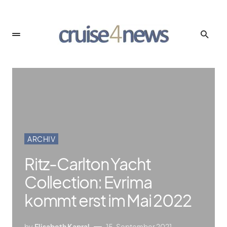
ARCHIV
Ritz-Carlton Yacht
Collection: Evrima
kommt erst im Mai 2022
by
Elisabeth Kapral
15. September 2021