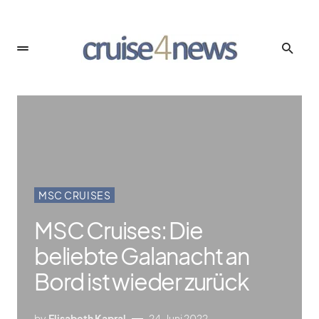
MSC CRUISES
MSC Cruises: Die
beliebte Galanacht an
Bord ist wieder zurück
by
Elisabeth Kapral
24. Juni 2022