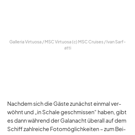
Gal­le­ria Vir­tuosa /​ MSC Vir­tuosa (c) MSC Crui­ses /​ Ivan Sarf­
atti
Nach­dem sich die Gäste zu­nächst ein­mal ver­
wöhnt und „in Schale ge­schmis­sen“ ha­ben, gibt
es dann wäh­rend der Ga­la­nacht über­all auf dem
Schiff zahl­rei­che Fo­to­mög­lich­kei­ten – zum Bei­