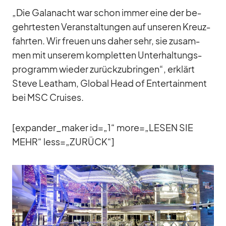
„Die Ga­la­nacht war schon im­mer eine der be­
gehr­tes­ten Ver­an­stal­tun­gen auf un­se­ren Kreuz­
fahr­ten. Wir freuen uns da­her sehr, sie zu­sam­
men mit un­se­rem kom­plet­ten Un­ter­hal­tungs­
pro­gramm wie­der zu­rück­zu­brin­gen“, er­klärt
Steve Leat­ham, Glo­bal Head of En­ter­tain­ment
bei MSC Crui­ses.
[expander_​maker id=„1“ more=„LESEN SIE
MEHR“ less=„ZURÜCK“]