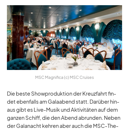
MSC Ma­gni­fica (c) MSC Crui­ses
Die beste Show­pro­duk­tion der Kreuz­fahrt fin­
det eben­falls am Ga­la­abend statt. Dar­über hin­
aus gibt es Live-Mu­sik und Ak­ti­vi­tä­ten auf dem
gan­zen Schiff, die den Abend ab­run­den. Ne­ben
der Ga­la­nacht keh­ren aber auch die MSC-The­