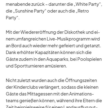
men­abende zu­rück – dar­un­ter die „White Party“,
die „Suns­hine Party“ oder auch die „Re­tro
Party“.
Mit der Wie­der­eröff­nung der Dis­ko­thek und ei­
nem um­fang­rei­chen Live-Mu­sik­pro­gramm wird
an Bord auch wie­der mehr ge­fei­ert und ge­tanzt.
Dank er­höh­ter Ka­pa­zi­tä­ten kön­nen sich die
Gäste zu­dem in den Aqua­parks, bei Pool­spie­len
und Sport­tur­nie­ren amü­sie­ren.
Nicht zu­letzt wur­den auch die Öff­nungs­zei­ten
der Kin­der­clubs ver­län­gert, so­dass die klei­nen
Gäste das Mit­tag­essen mit den Ani­ma­ti­ons­
teams ge­nie­ßen kön­nen, wäh­rend ihre El­tern die
Zeit bei­spiels­weise für ei­nen Land­aus­flug nut­