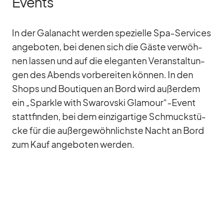
Events
In der Ga­la­nacht wer­den spe­zi­elle Spa-Ser­vices
an­ge­bo­ten, bei de­nen sich die Gäste ver­wöh­
nen las­sen und auf die ele­gan­ten Ver­an­stal­tun­
gen des Abends vor­be­rei­ten kön­nen. In den
Shops und Bou­ti­quen an Bord wird au­ßer­dem
ein „Sparkle with Swa­rov­ski Glamour“-Event
statt­fin­den, bei dem ein­zig­ar­tige Schmuck­stü­
cke für die au­ßer­ge­wöhn­lichste Nacht an Bord
zum Kauf an­ge­bo­ten wer­den.