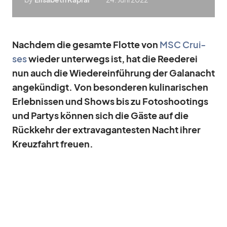
Nach­dem die ge­samte Flotte von
MSC Crui­
ses
wie­der un­ter­wegs ist, hat die Ree­de­rei
nun auch die Wie­der­ein­füh­rung der Ga­la­nacht
an­ge­kün­digt. Von be­son­de­ren ku­li­na­ri­schen
Er­leb­nis­sen und Shows bis zu Fo­to­shoo­tings
und Par­tys kön­nen sich die Gäste auf die
Rück­kehr der ex­tra­va­gan­tes­ten Nacht ih­rer
Kreuz­fahrt freuen.