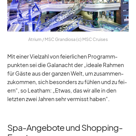
Atrium /​ MSC Gran­diosa (c) MSC Crui­ses
Mit ei­ner Viel­zahl von fei­er­li­chen Pro­gramm­
punk­ten sei die Ga­la­nacht der „ideale Rah­men
für Gäste aus der gan­zen Welt, um zu­sam­men­
zu­kom­men, sich be­son­ders zu füh­len und zu fei­
ern“, so Leat­ham: „Et­was, das wir alle in den
letz­ten zwei Jah­ren sehr ver­misst ha­ben“.
Spa-Angebote und Shopping-