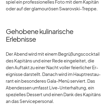
spiel ein pro­fes­sio­nel­les Foto mit dem Ka­pi­tän
oder auf der gla­mou­rö­sen Swa­rov­ski-Treppe.
Gehobene kulinarische
Erlebnisse
Der Abend wird mit ei­nem Be­grü­ßungs­cock­tail
des Ka­pi­täns und ei­ner Rede ein­ge­lei­tet, die
den Auf­takt zu ei­ner Nacht vol­ler fei­er­li­cher Er­
eig­nisse dar­stellt. Da­nach wird im Haupt­re­stau­
rant ein be­son­de­res Gala-Menü ser­viert. Das
Abend­essen um­fasst Live-Un­ter­hal­tung, ein
spe­zi­el­les Des­sert und ei­nen Dank des Ka­pi­täns
an das Ser­vice­per­so­nal.