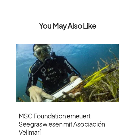
You May Also Like
MSC Foundation erneuert
Seegraswiesen mit Asociación
Vellmarí