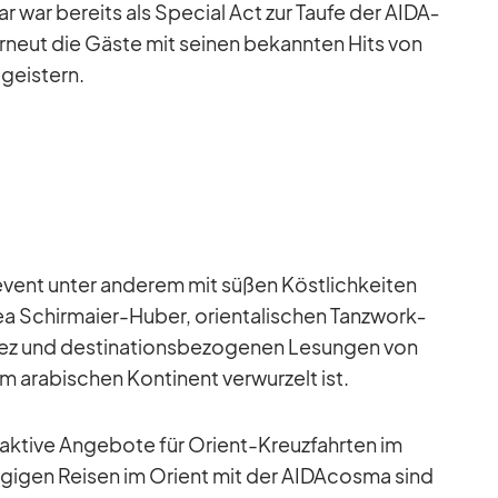
tar war be­reits als Spe­cial Act zur Taufe der AI­DA­
­neut die Gäste mit sei­nen be­kann­ten Hits von
eis­tern.
­vent un­ter an­de­rem mit sü­ßen Köst­lich­kei­ten
 Schirm­aier-Hu­ber, ori­en­ta­li­schen Tanz­work­
z und de­sti­na­ti­ons­be­zo­ge­nen Le­sun­gen von
m ara­bi­schen Kon­ti­nent ver­wur­zelt ist.
trak­tive An­ge­bote für Ori­ent-Kreuz­fahr­ten im
­gi­gen Rei­sen im Ori­ent mit der AI­DA­c­osma sind