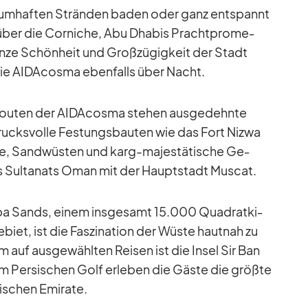
aum­haf­ten Strän­den ba­den oder ganz ent­spannt
ber die Cor­ni­che, Abu Dha­bis Pracht­pro­me­
nze Schön­heit und Groß­zü­gig­keit der Stadt
die AI­DA­c­osma eben­falls über Nacht.
t­rou­ten der AI­DA­c­osma ste­hen aus­ge­dehnte
rucks­volle Fes­tungs­bau­ten wie das Fort Ni­zwa
ne, Sand­wüs­ten und karg-ma­jes­tä­ti­sche Ge­
s Sul­ta­nats Oman mit der Haupt­stadt Mus­cat.
iba Sands, ei­nem ins­ge­samt 15.000 Qua­drat­ki­
biet, ist die Fas­zi­na­tion der Wüste haut­nah zu
 auf aus­ge­wähl­ten Rei­sen ist die In­sel Sir Ban
im Per­si­schen Golf er­le­ben die Gäste die größte
bi­schen Emi­rate.