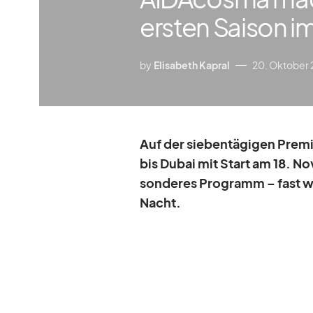
ersten Saison i
by
Elisabeth Kapral
20. Oktober
Auf der sie­ben­tä­gi­gen Pre­m
bis Du­bai mit Start am 18. N
son­de­res Pro­gramm – fast w
Nacht.