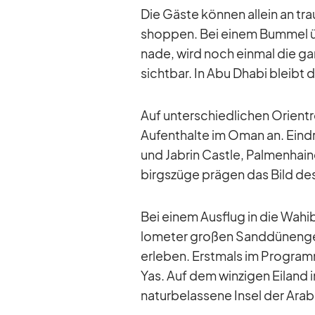
Die Gäste kön­nen al­lein an tr
shop­pen. Bei ei­nem Bum­mel ü
nade, wird noch ein­mal die ga
sicht­bar. In Abu Dhabi bleibt 
Auf un­ter­schied­li­chen Ori­en
Auf­ent­halte im Oman an. Ein­d
und Ja­brin Castle, Pal­men­hai
birgs­züge prä­gen das Bild de
Bei ei­nem Aus­flug in die Wa­h
lo­me­ter gro­ßen Sand­dü­nen­ge­
er­le­ben. Erst­mals im Pro­gramm
Yas. Auf dem win­zi­gen Ei­land 
na­tur­be­las­sene In­sel der Ara­