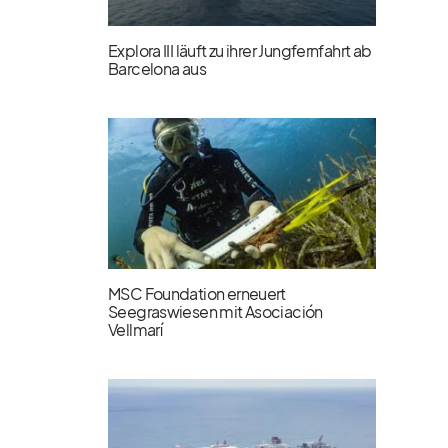
Explora III läuft zu ihrer Jungfernfahrt ab
Barcelona aus
MSC Foundation erneuert
Seegraswiesen mit Asociación
Vellmarí