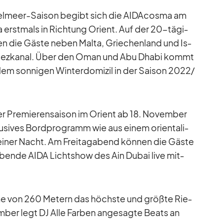
­tel­meer-Sai­son be­gibt sich die AI­DA­c­osma am
 erst­mals in Rich­tung Ori­ent. Auf der 20-tä­gi­
­ben die Gäste ne­ben Malta, Grie­chen­land und Is­
u­ez­ka­nal. Über den Oman und Abu Dhabi kommt
em son­ni­gen Win­ter­do­mi­zil in der Sai­son 2022/​
er Pre­mie­ren­sai­son im Ori­ent ab 18. No­vem­ber
­si­ves Bord­pro­gramm wie aus ei­nem ori­en­ta­li­
i­ner Nacht. Am Frei­tag­abend kön­nen die Gäste
bende AIDA Licht­show des Ain Du­bai live mit­
Höhe von 260 Me­tern das höchste und größte Rie­
­ber legt DJ Alle Far­ben an­ge­sagte Beats an