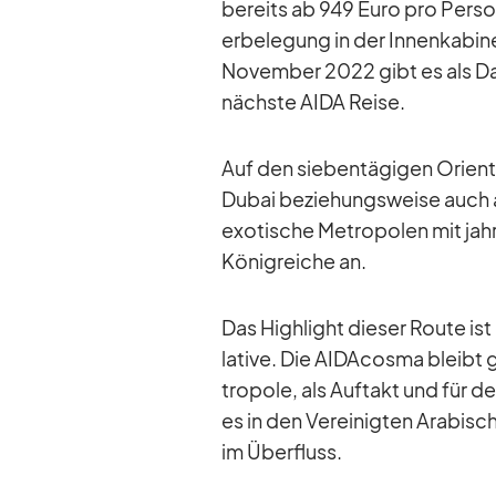
be­reits ab 949 Euro pro Per­so
er­be­le­gung in der In­nen­ka­b
No­vem­ber 2022 gibt es als Da
nächste AIDA Reise.
Auf den sie­ben­tä­gi­gen Ori­ent
Du­bai be­zie­hungs­weise auch 
exo­ti­sche Me­tro­po­len mit ja
Kö­nig­rei­che an.
Das High­light die­ser Route ist 
la­tive. Die AI­DA­c­osma bleibt 
tro­pole, als Auf­takt und für 
es in den Ver­ei­nig­ten Ara­bi­s
im Über­fluss.