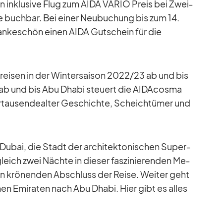
n in­klu­sive Flug zum AIDA VARIO Preis bei Zwei­
ine buch­bar. Bei ei­ner Neu­bu­chung bis zum 14.
n­ke­schön ei­nen AIDA Gut­schein für die
­rei­sen in der Win­ter­sai­son 2022/​23 ab und bis
ab und bis Abu Dhabi steu­ert die AI­DA­c­osma
hr­tau­sen­de­al­ter Ge­schichte, Scheich­tü­mer und
Du­bai, die Stadt der ar­chi­tek­to­ni­schen Su­per­
gleich zwei Nächte in die­ser fas­zi­nie­ren­den Me­
den krö­nen­den Ab­schluss der Reise. Wei­ter geht
chen Emi­ra­ten nach Abu Dhabi. Hier gibt es al­les