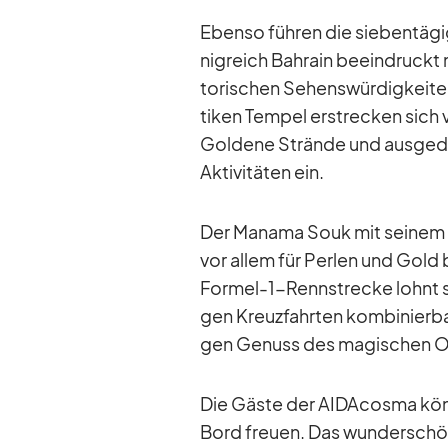
Ebenso füh­ren die sie­ben­tä­g
nig­reich Bah­rain be­ein­druckt
to­ri­schen Se­hens­wür­dig­kei­
ti­ken Tem­pel er­stre­cken sich v
Gol­dene Strände und aus­ge­dehn
Ak­ti­vi­tä­ten ein.
Der Ma­nama Souk mit sei­nem La
vor al­lem für Per­len und Gold
For­mel-1-Renn­stre­cke lohnt si
gen Kreuz­fahr­ten kom­bi­nier­b
gen Ge­nuss des ma­gi­schen Or
Die Gäste der AI­DA­c­osma kön­n
Bord freuen. Das wun­der­schö