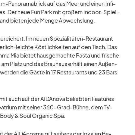
-Pan­ora­ma­blick auf das Meer und ei­nen In­fi­
es. Der neue Fun Park mit gro­ßem In­door-Spiel­
and bie­ten jede Menge Ab­wechs­lung.
e­rei­chert. Im neuen Spe­zia­li­tä­ten-Re­stau­rant
ch-leichte Köst­lich­kei­ten auf den Tisch. Das
Mamma Mia bie­tet haus­ge­machte Pasta und fri­sche
ce am Platz und das Brau­haus er­hält ei­nen Au­ßen­
sch wer­den die Gäste in 17 Re­stau­rants und 23 Bars
mit auch auf der AID­A­nova be­lieb­ten Fea­tures
a­trium mit sei­ner 360-Grad-Bühne, dem TV-
 Body & Soul Or­ga­nic Spa.
t der AI­DA­c­osma gilt sei­tens der lo­ka­len Be­