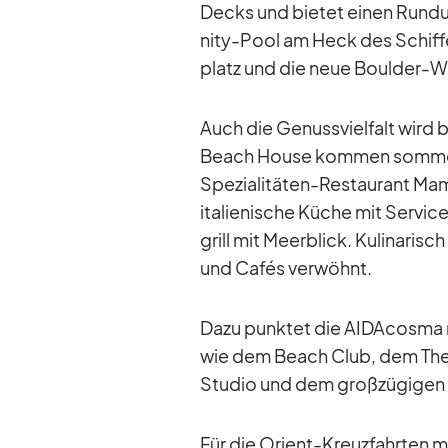
Decks und bie­tet ei­nen Rundum
nity-Pool am Heck des Schif­f
platz und die neue Boulder-W
Auch die Ge­nuss­viel­falt wird b
Beach House kom­men som­mer­li
Spe­zia­li­tä­ten-Re­stau­rant 
ita­lie­ni­sche Kü­che mit Ser­vi
grill mit Meer­blick. Ku­li­na­ri
und Ca­fés ver­wöhnt.
Dazu punk­tet die AI­DA­c­osma 
wie dem Beach Club, dem The
Stu­dio und dem groß­zü­gi­gen
Für die Ori­ent-Kreuz­fahr­ten mi