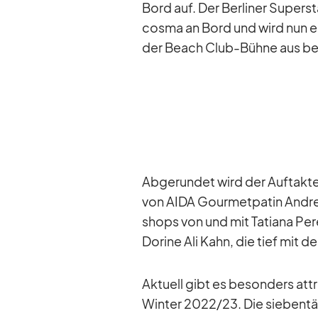
Bord auf. Der Ber­li­ner Su­per­s
c­osma an Bord und wird nun er
der Beach Club-Bühne aus be­g
Ab­ge­run­det wird der Auf­tak­te
von AIDA Gour­met­pa­tin An­drea
shops von und mit Ta­tiana Pe­re
Do­rine Ali Kahn, die tief mit de
Ak­tu­ell gibt es be­son­ders at­
Win­ter 2022/​23. Die sie­ben­tä