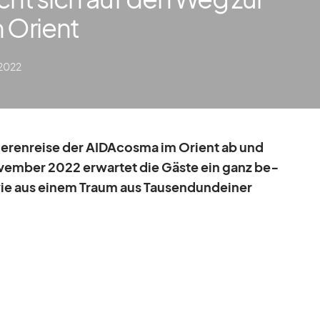
m Orient
 2022
ie­ren­reise der AI­DA­c­osma im Ori­ent ab und
o­vem­ber 2022 er­war­tet die Gäste ein ganz be­
ie aus ei­nem Traum aus Tau­send­und­ei­ner