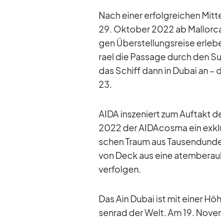
Nach ei­ner er­folg­rei­chen Mit
29. Ok­to­ber 2022 ab Mal­lorca
gen Über­stel­lungs­reise er­le
rael die Pas­sage durch den S
das Schiff dann in Du­bai an – d
23.
AIDA in­sze­niert zum Auf­takt d
2022 der AI­DA­c­osma ein ex­klu
schen Traum aus Tau­send­und­e
von Deck aus eine atem­be­rau­
ver­fol­gen.
Das Ain Du­bai ist mit ei­ner 
sen­rad der Welt. Am 19. No­vem