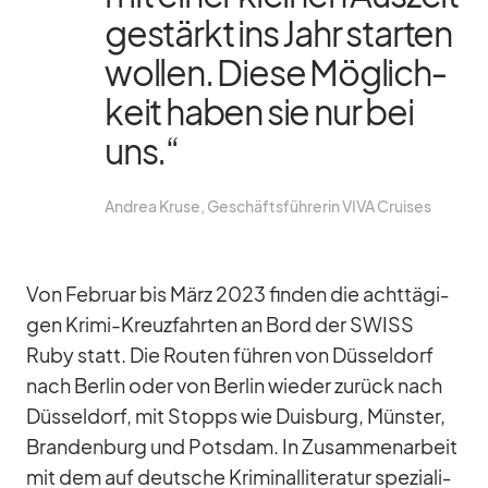
ge­stärkt ins Jahr star­ten
wol­len. Diese Mög­lich­
keit ha­ben sie nur bei
uns.“
An­drea Kruse, Ge­schäfts­füh­re­rin VIVA Crui­ses
Von Fe­bruar bis März 2023 fin­den die acht­tä­gi­
gen Krimi-Kreuz­fahr­ten an Bord der SWISS
Ruby statt. Die Rou­ten füh­ren von Düs­sel­dorf
nach Ber­lin oder von Ber­lin wie­der zu­rück nach
Düs­sel­dorf, mit Stopps wie Duis­burg, Müns­ter,
Bran­den­burg und Pots­dam. In Zu­sam­men­ar­beit
mit dem auf deut­sche Kri­mi­nal­li­te­ra­tur spe­zia­li­