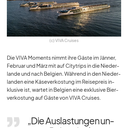
(c) VIVA Crui­ses
Die VIVA Mo­ments nimmt ihre Gäste im Jän­ner,
Fe­bruar und März mit auf Ci­ty­trips in die Nie­der­
lande und nach Bel­gien. Wäh­rend in den Nie­der­
lan­den eine Kä­se­ver­kos­tung im Rei­se­preis in­
klu­sive ist, war­tet in Bel­gien eine ex­klu­sive Bier­
ver­kos­tung auf Gäste von VIVA Crui­ses.
„Die Aus­las­tun­gen un­