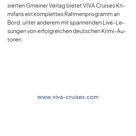
sier­ten Gmei­ner Ver­lag bie­tet VIVA Crui­ses Kri­
mi­fans ein kom­plet­tes Rah­men­pro­gramm an
Bord, un­ter an­de­rem mit span­nen­den Live-Le­
sun­gen von er­folg­rei­chen deut­schen Krimi-Au­
toren.
www.viva-cruises.com