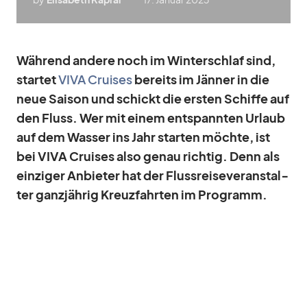
Wäh­rend an­dere noch im Win­ter­schlaf sind,
star­tet
VIVA Crui­ses
be­reits im Jän­ner in die
neue Sai­son und schickt die ers­ten Schiffe auf
den Fluss. Wer mit ei­nem ent­spann­ten Ur­laub
auf dem Was­ser ins Jahr star­ten möchte, ist
bei VIVA Crui­ses also ge­nau rich­tig. Denn als
ein­zi­ger An­bie­ter hat der Fluss­rei­se­ver­an­stal­
ter ganz­jäh­rig Kreuz­fahr­ten im Pro­gramm.