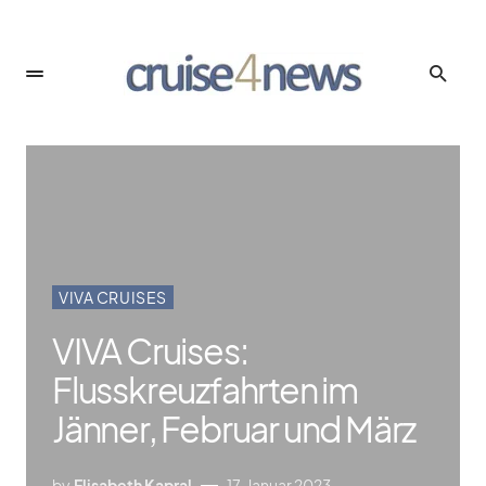
VIVA CRUISES
VIVA Cruises:
Flusskreuzfahrten im
Jänner, Februar und März
by
Elisabeth Kapral
17. Januar 2023