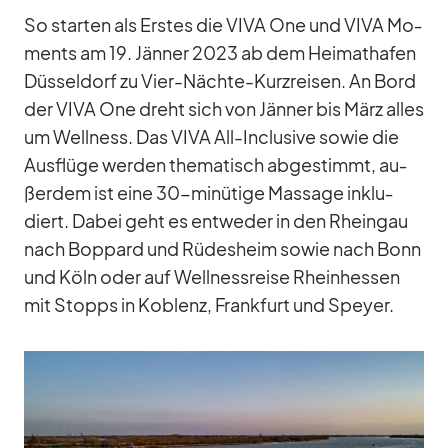
So star­ten als Ers­tes die VIVA One und VIVA Mo­
ments am 19. Jän­ner 2023 ab dem Hei­mat­ha­fen
Düs­sel­dorf zu Vier-Nächte-Kurz­rei­sen. An Bord
der VIVA One dreht sich von Jän­ner bis März al­les
um Well­ness. Das VIVA All-In­clu­sive so­wie die
Aus­flüge wer­den the­ma­tisch ab­ge­stimmt, au­
ßer­dem ist eine 30-mi­nü­tige Mas­sage in­klu­
diert. Da­bei geht es ent­we­der in den Rhein­gau
nach Bop­pard und Rü­des­heim so­wie nach Bonn
und Köln oder auf Well­ness­reise Rhein­hes­sen
mit Stopps in Ko­blenz, Frank­furt und Speyer.