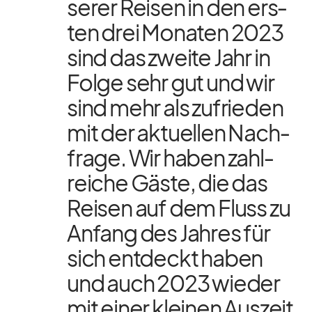
se­rer Rei­sen in den ers­
ten drei Mo­na­ten 2023
sind das zweite Jahr in
Folge sehr gut und wir
sind mehr als zu­frie­den
mit der ak­tu­el­len Nach­
frage. Wir ha­ben zahl­
rei­che Gäste, die das
Rei­sen auf dem Fluss zu
An­fang des Jah­res für
sich ent­deckt ha­ben
und auch 2023 wie­der
mit ei­ner klei­nen Aus­zeit