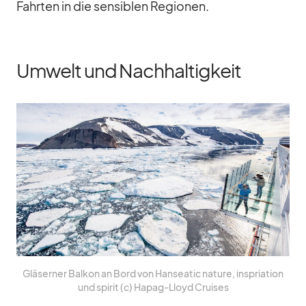
Fahr­ten in die sen­si­blen Re­gio­nen.
Umwelt und Nachhaltigkeit
Glä­ser­ner Bal­kon an Bord von Han­sea­tic na­ture, in­spria­tion
und spi­rit (c) Ha­pag-Lloyd Crui­ses