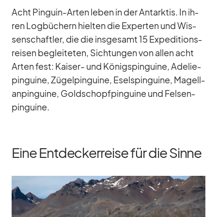
Acht Pin­guin-Ar­ten le­ben in der Ant­ark­tis. In ih­
ren Log­bü­chern hiel­ten die Ex­per­ten und Wis­
sen­schaft­ler, die die ins­ge­samt 15 Ex­pe­di­ti­ons­
rei­sen be­glei­te­ten, Sich­tun­gen von al­len acht
Ar­ten fest: Kai­ser- und Kö­nigs­pin­guine, Ade­lie­
pin­guine, Zü­gel­pin­guine, Esels­pin­guine, Ma­gel­l­
an­pin­guine, Gold­schopf­pin­guine und Fel­sen­
pin­guine.
Eine Entdeckerreise für die Sinne