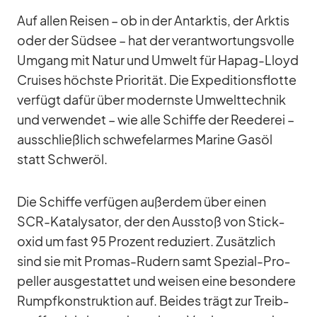
Auf al­len Rei­sen – ob in der Ant­ark­tis, der Ark­tis
oder der Süd­see – hat der ver­ant­wor­tungs­volle
Um­gang mit Na­tur und Um­welt für Ha­pag-Lloyd
Crui­ses höchste Prio­ri­tät. Die Ex­pe­di­ti­ons­flotte
ver­fügt da­für über mo­dernste Um­welt­tech­nik
und ver­wen­det – wie alle Schiffe der Ree­de­rei –
aus­schließ­lich schwe­fel­ar­mes Ma­rine Gasöl
statt Schweröl.
Die Schiffe ver­fü­gen au­ßer­dem über ei­nen
SCR-Ka­ta­ly­sa­tor, der den Aus­stoß von Stick­
oxid um fast 95 Pro­zent re­du­ziert. Zu­sätz­lich
sind sie mit Pro­mas-Ru­dern samt Spe­zial-Pro­
pel­ler aus­ge­stat­tet und wei­sen eine be­son­dere
Rumpf­kon­struk­tion auf. Bei­des trägt zur Treib­