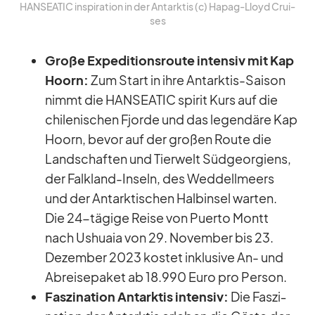
HANSEATIC in­spi­ra­tion in der Ant­ark­tis (c) Ha­pag-Lloyd Crui­
ses
Große Ex­pe­di­ti­ons­route in­ten­siv mit Kap
Ho­orn:
Zum Start in ihre Ant­ark­tis-Sai­son
nimmt die HANSEATIC spi­rit Kurs auf die
chi­le­ni­schen Fjorde und das le­gen­däre Kap
Ho­orn, be­vor auf der gro­ßen Route die
Land­schaf­ten und Tier­welt Süd­ge­or­gi­ens,
der Falk­land-In­seln, des Wed­dell­meers
und der Ant­ark­ti­schen Halb­in­sel war­ten.
Die 24-tä­gige Reise von Pu­erto Montt
nach Us­huaia von 29. No­vem­ber bis 23.
De­zem­ber 2023 kos­tet in­klu­sive An- und
Ab­rei­se­pa­ket ab 18.990 Euro pro Per­son.
Fas­zi­na­tion Ant­ark­tis in­ten­siv:
Die Fas­zi­