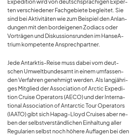
Ex­pe­di­tion wird von deutsch­spra­chi­gen Ex­per­
ten ver­schie­de­ner Fach­ge­biete be­glei­tet. Sie
sind bei Ak­ti­vi­tä­ten wie zum Bei­spiel den An­lan­
dun­gen mit den bord­ei­ge­nen Zo­diacs oder
Vor­trä­gen und Dis­kus­si­ons­run­den im Han­seA­
trium kom­pe­tente An­sprech­part­ner.
Jede Ant­ark­tis-Reise muss da­bei vom deut­
schen Um­welt­bun­des­amt in ei­nem um­fas­sen­
den Ver­fah­ren ge­neh­migt wer­den. Als lang­jäh­ri­
ges Mit­glied der As­so­cia­tion of Arc­tic Ex­pe­di­
tion Cruise Ope­ra­tors (AECO) und der In­ter­na­
tio­nal As­so­cia­tion of Ant­ar­c­tic Tour Ope­ra­tors
(IAATO) gibt sich Ha­pag-Lloyd Crui­ses aber ne­
ben der selbst­ver­ständ­li­chen Ein­hal­tung al­ler
Re­gu­la­rien selbst noch hö­here Auf­la­gen bei den