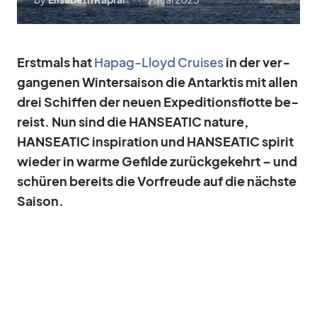
Erst­mals hat
Ha­pag-Lloyd Crui­ses
in der ver­
gan­ge­nen Win­ter­sai­son die Ant­ark­tis mit al­len
drei Schif­fen der neuen Ex­pe­di­ti­ons­flotte be­
reist. Nun sind die HANSEATIC na­ture,
HANSEATIC in­spi­ra­tion und HANSEATIC spi­rit
wie­der in warme Ge­filde zu­rück­ge­kehrt – und
schü­ren be­reits die Vor­freude auf die nächste
Sai­son.