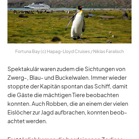
For­tuna Bay (c) Ha­pag-Lloyd Crui­ses /​ Ni­klas Fa­ra­lisch
Spek­ta­ku­lär wa­ren zu­dem die Sich­tun­gen von
Zwerg‑, Blau- und Bu­ckel­wa­len. Im­mer wie­der
stoppte der Ka­pi­tän spon­tan das Schiff, da­mit
die Gäste die mäch­ti­gen Tiere be­ob­ach­ten
konn­ten. Auch Rob­ben, die an ei­nem der vie­len
Eis­lö­cher zur Jagd auf­bra­chen, konn­ten be­ob­
ach­tet wer­den.