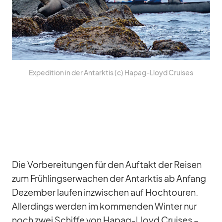
Ex­pe­di­tion in der Ant­ark­tis (c) Ha­pag-Lloyd Crui­ses
Die Vor­be­rei­tun­gen für den Auf­takt der Rei­sen
zum Früh­lings­er­wa­chen der Ant­ark­tis ab An­fang
De­zem­ber lau­fen in­zwi­schen auf Hoch­tou­ren.
Al­ler­dings wer­den im kom­men­den Win­ter nur
noch zwei Schiffe von Ha­pag-Lloyd Crui­ses –