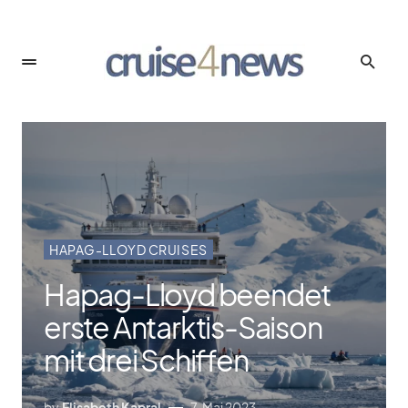
HAPAG-LLOYD CRUISES
Hapag-Lloyd beendet
erste Antarktis-Saison
mit drei Schiffen
by
Elisabeth Kapral
7. Mai 2023