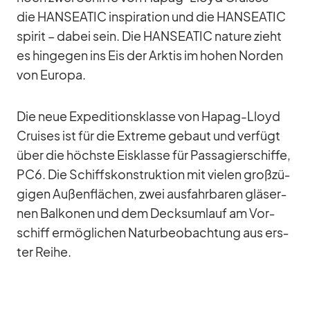
die HANSEATIC in­spi­ra­tion und die HANSEATIC
spi­rit – da­bei sein. Die HANSEATIC na­ture zieht
es hin­ge­gen ins Eis der Ark­tis im ho­hen Nor­den
von Eu­ropa.
Die neue Ex­pe­di­ti­ons­klasse von Ha­pag-Lloyd
Crui­ses ist für die Ex­treme ge­baut und ver­fügt
über die höchste Eis­klasse für Pas­sa­gier­schiffe,
PC6. Die Schiffs­kon­struk­tion mit vie­len groß­zü­
gi­gen Au­ßen­flä­chen, zwei aus­fahr­ba­ren glä­ser­
nen Bal­ko­nen und dem Decks­um­lauf am Vor­
schiff er­mög­li­chen Na­tur­be­ob­ach­tung aus ers­
ter Reihe.