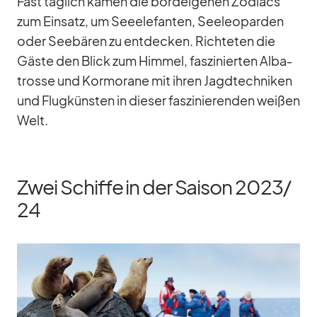
Fast täg­lich ka­men die bord­ei­ge­nen Zo­diacs
zum Ein­satz, um See­ele­fan­ten, See­leo­par­den
oder See­bä­ren zu ent­de­cken. Rich­te­ten die
Gäste den Blick zum Him­mel, fas­zi­nier­ten Al­ba­
trosse und Kor­mo­rane mit ih­ren Jagd­tech­ni­ken
und Flug­küns­ten in die­ser fas­zi­nie­ren­den wei­ßen
Welt.
Zwei Schiffe in der Saison 2023/​
24