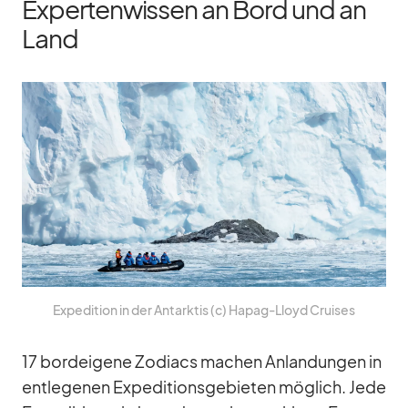
Expertenwissen an Bord und an
Land
Ex­pe­di­tion in der Ant­ark­tis (c) Ha­pag-Lloyd Crui­ses
17 bord­ei­gene Zo­diacs ma­chen An­lan­dun­gen in
ent­le­ge­nen Ex­pe­di­ti­ons­ge­bie­ten mög­lich. Jede