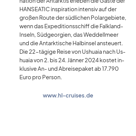
na­tion der Ant­ark­tis er­le­ben die Gäste der
HANSEATIC in­spi­ra­tion in­ten­siv auf der
gro­ßen Route der süd­li­chen Po­lar­ge­biete,
wenn das Ex­pe­di­ti­ons­schiff die Falk­land-
In­seln, Süd­ge­or­gien, das Wed­dell­meer
und die Ant­ark­ti­sche Halb­in­sel an­steu­ert.
Die 22-tä­gige Reise von Us­huaia nach Us­
huaia von 2. bis 24. Jän­ner 2024 kos­tet in­
klu­sive An- und Ab­rei­se­pa­ket ab 17.790
Euro pro Per­son.
www.hl-cruises.de