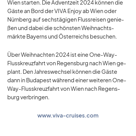
Wien star­ten. Die Ad­vent­zeit 2024 kön­nen die
Gäste an Bord der VIVA En­joy ab Wien oder
Nürn­berg auf sechs­tä­gi­gen Fluss­rei­sen ge­nie­
ßen und da­bei die schöns­ten Weih­nachts­
märkte Bay­erns und Ös­ter­reichs be­su­chen.
Über Weih­nach­ten 2024 ist eine One-Way-
Fluss­kreuz­fahrt von Re­gens­burg nach Wien ge­
plant. Den Jah­res­wech­sel kön­nen die Gäste
dann in Bu­da­pest wäh­rend ei­ner wei­te­ren One-
Way-Fluss­kreuz­fahrt von Wien nach Re­gens­
burg ver­brin­gen.
www.viva-cruises.com