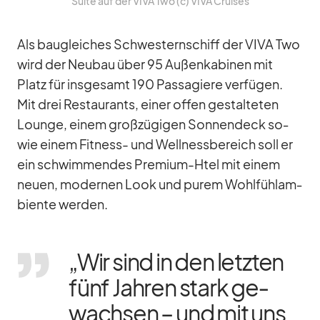
Suite auf der VIVA Two (c) VIVA Crui­ses
Als bau­glei­ches Schwes­tern­schiff der VIVA Two
wird der Neu­bau über 95 Au­ßen­ka­bi­nen mit
Platz für ins­ge­samt 190 Pas­sa­giere ver­fü­gen.
Mit drei Re­stau­rants, ei­ner of­fen ge­stal­te­ten
Lounge, ei­nem groß­zü­gi­gen Son­nen­deck so­
wie ei­nem Fit­ness- und Well­ness­be­reich soll er
ein schwim­men­des Pre­mium-Htel mit ei­nem
neuen, mo­der­nen Look und pu­rem Wohl­füh­lam­
bi­ente wer­den.
„Wir sind in den letz­ten
fünf Jah­ren stark ge­
wach­sen – und mit uns