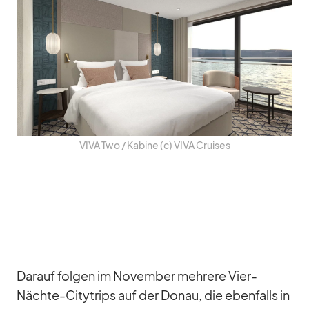
VIVA Two /​ Ka­bine (c) VIVA Crui­ses
Dar­auf fol­gen im No­vem­ber meh­rere Vier-
Nächte-Ci­ty­trips auf der Do­nau, die eben­falls in