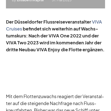
Der Düs­sel­dor­fer Fluss­rei­se­ver­an­stal­ter
VIVA
Crui­ses
be­fin­det sich wei­ter­hin auf Wachs­
tums­kurs: Nach der VIVA One 2022 und der
VIVA Two 2023 wird im kom­men­den Jahr der
dritte Neu­bau VIVA En­joy die Flotte er­gän­zen.
Mit dem Flot­ten­zu­wachs re­agiert der Ver­an­stal­
ter auf die stei­gende Nach­frage nach Fluss­
kreuz­fahr­ten. Bis­her war das neue Schiff un­ter