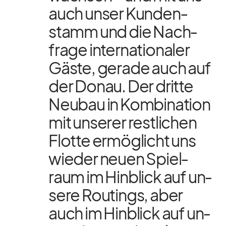
auch un­ser Kun­den­
stamm und die Nach­
frage in­ter­na­tio­na­ler
Gäste, ge­rade auch auf
der Do­nau. Der dritte
Neu­bau in Kom­bi­na­tion
mit un­se­rer rest­li­chen
Flotte er­mög­licht uns
wie­der neuen Spiel­
raum im Hin­blick auf un­
sere Rou­tings, aber
auch im Hin­blick auf un­