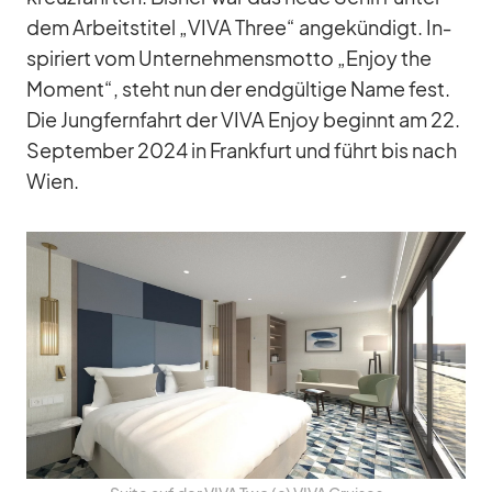
dem Ar­beits­ti­tel „VIVA Th­ree“ an­ge­kün­digt. In­
spi­riert vom Un­ter­neh­mens­motto „En­joy the
Mo­ment“, steht nun der end­gül­tige Name fest.
Die Jung­fern­fahrt der VIVA En­joy be­ginnt am 22.
Sep­tem­ber 2024 in Frank­furt und führt bis nach
Wien.