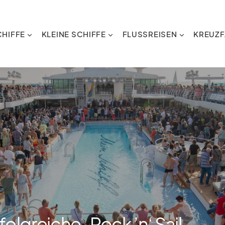
HIFFE
KLEINE SCHIFFE
FLUSSREISEN
KREUZF
folgreiche „Rock ’n‘ Sail