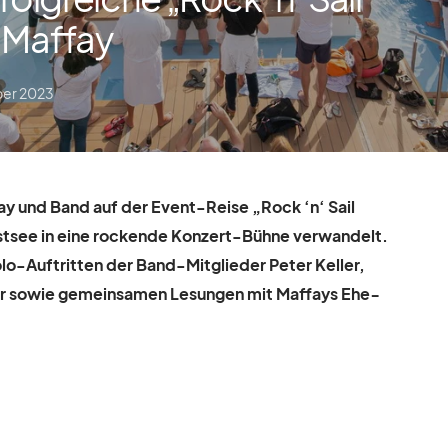
 Maffay
ber 2023
­fay und Band auf der Event-Reise „Rock ‘n‘ Sail
st­see in eine ro­ckende Kon­zert-Bühne ver­wan­delt.
o-Auf­trit­ten der Band-Mit­glie­der Pe­ter Kel­ler,
er so­wie ge­mein­sa­men Le­sun­gen mit Maf­fays Ehe­