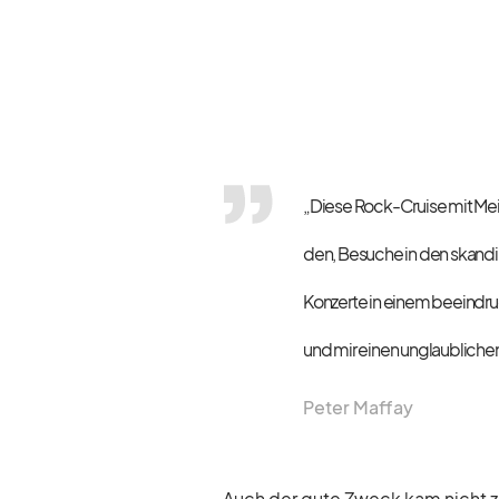
„Diese Rock-Cruise mit Mein
den, Be­su­che in den skan­di­
Kon­zerte in ei­nem be­ein­dru
und mir ei­nen un­glaub­li­chen
Pe­ter Maf­fay
Auch der gute Zweck kam nicht zu k