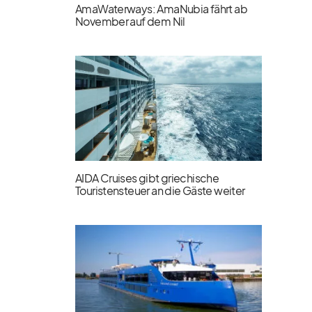
AmaWaterways: AmaNubia fährt ab
November auf dem Nil
AIDA Cruises gibt griechische
Touristensteuer an die Gäste weiter