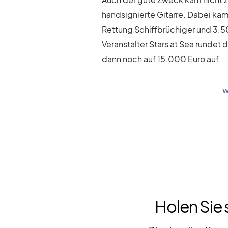
hand­si­gnierte Gi­tarre. Da­bei ka
Ret­tung Schiff­brü­chi­ger und 3.5
Ver­an­stal­ter Stars at Sea run­de
dann noch auf 15.000 Euro auf.
w
Holen Sie 