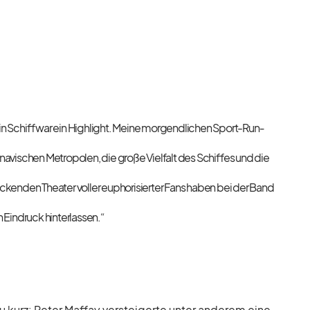
 Schiff war ein High­light. Meine mor­gend­li­chen Sport-Run­
na­vi­schen Me­tro­po­len, die große Viel­falt des Schif­fes und die
­cken­den Thea­ter vol­ler eu­pho­ri­sier­ter Fans ha­ben bei der Band
 Ein­druck hin­ter­las­sen.“
urz: Pe­ter Maf­fay ver­stei­gerte un­ter an­de­rem eine