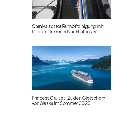
Carnival testet Rumpfreinigung mit
Roboter für mehr Nachhaltigkeit
Princess Cruises: Zu den Gletschern
von Alaska im Sommer 2028