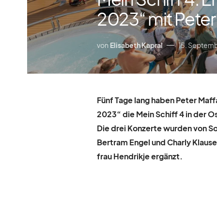
2023“ mit Peter
von
Elisabeth Kapral
15. Septem
Fünf Tage lang ha­ben Pe­ter Maf
2023“ die
Mein Schiff
4 in der O
Die drei Kon­zerte wur­den von Sol
Bert­ram En­gel und Charly Klau­s
frau Hen­drikje er­gänzt.