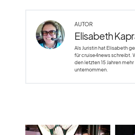
AUTOR
Elisabeth Kapr
Als Juristin hat Elisabeth g
für cruise4news schreibt. 
den letzten 15 Jahren meh
unternommen.