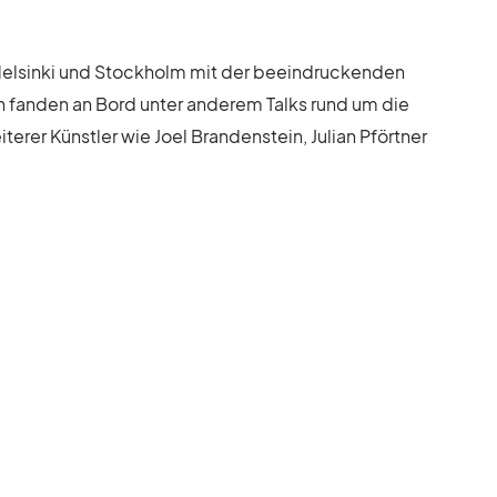
n Hel­sinki und Stock­holm mit der be­ein­dru­cken­den
en fan­den an Bord un­ter an­de­rem Talks rund um die
te­rer Künst­ler wie Joel Bran­den­stein, Ju­lian Pfört­ner