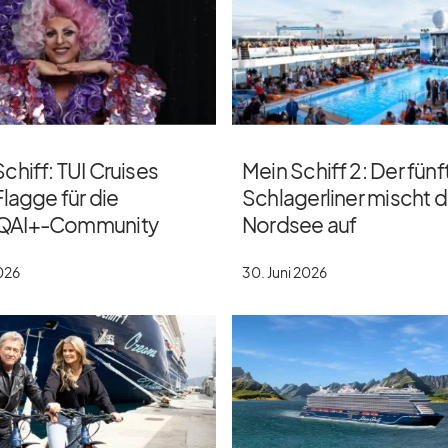
chiff: TUI Cruises
Mein Schiff 2: Der fünf
Flagge für die
Schlagerliner mischt d
QAI+-Community
Nordsee auf
2026
30. Juni 2026