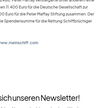
­men 11.400 Euro für die Deut­sche Ge­sell­schaft zur
00 Euro für die Pe­ter Maf­fay Stif­tung zu­sam­men. Der
t die Spen­den­summe für die Ret­tung Schiff­brü­chi­ger
ww.meinschiff.com
sich unseren Newsletter!