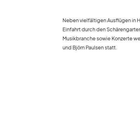
Ne­ben viel­fäl­ti­gen Aus­flü­gen i
Ein­fahrt durch den Schä­ren­gar­t
Mu­sik­bran­che so­wie Kon­zerte wei­
und Björn Paul­sen statt.