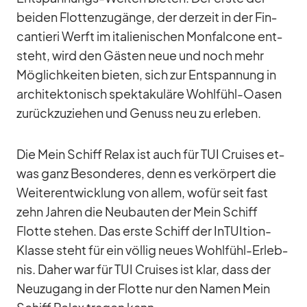
bei­den Flot­ten­zu­gänge, der der­zeit in der Fin­
can­tieri Werft im ita­lie­ni­schen Mon­fal­cone ent­
steht, wird den Gäs­ten neue und noch mehr
Mög­lich­kei­ten bie­ten, sich zur Ent­span­nung in
ar­chi­tek­to­nisch spek­ta­ku­läre Wohl­fühl-Oa­sen
zu­rück­zu­zie­hen und Ge­nuss neu zu er­le­ben.
Die Mein Schiff Re­lax ist auch für TUI Crui­ses et­
was ganz Be­son­de­res, denn es ver­kör­pert die
Wei­ter­ent­wick­lung von al­lem, wo­für seit fast
zehn Jah­ren die Neu­bau­ten der Mein Schiff
Flotte ste­hen. Das erste Schiff der In­TUI­tion-
Klasse steht für ein völ­lig neues Wohl­fühl-Er­leb­
nis. Da­her war für TUI Crui­ses ist klar, dass der
Neu­zu­gang in der Flotte nur den Na­men Mein