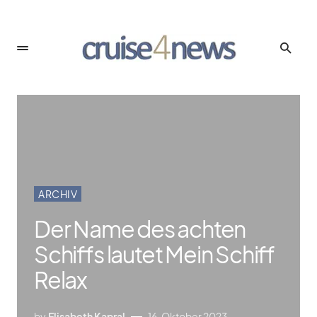
ARCHIV
Der Name des achten
Schiffs lautet Mein Schiff
Relax
by
Elisabeth Kapral
16. Oktober 2023