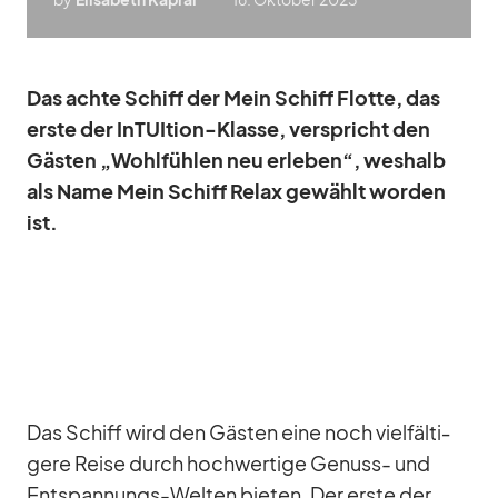
Das achte Schiff der Mein Schiff Flotte, das
erste der In­TUI­tion-Klasse, ver­spricht den
Gäs­ten „Wohl­füh­len neu er­le­ben“, wes­halb
als Name Mein Schiff Re­lax ge­wählt wor­den
ist.
Das Schiff wird den Gäs­ten eine noch viel­fäl­ti­
gere Reise durch hoch­wer­tige Ge­nuss- und
Ent­span­nungs-Wel­ten bie­ten. Der erste der