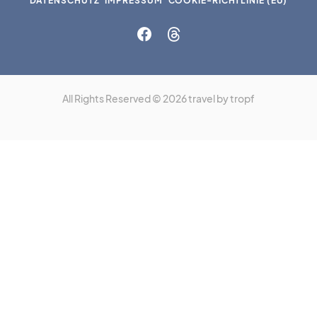
DATENSCHUTZ
IMPRESSUM
COOKIE-RICHTLINIE (EU)
All Rights Reserved © 2026 travel by tropf