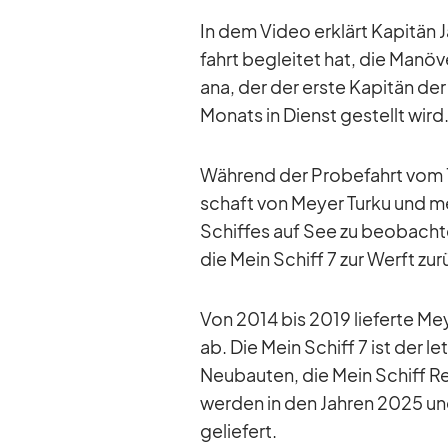
In dem Vi­deo er­klärt Ka­pi­tän
fahrt be­glei­tet hat, die Ma­nö
ana, der der erste Ka­pi­tän de
Mo­nats in Dienst ge­stellt wird
Wäh­rend der Pro­be­fahrt vom 1
schaft von Meyer Turku und meh
Schif­fes auf See zu be­ob­ach­t
die Mein Schiff 7 zur Werft zu­r
Von 2014 bis 2019 lie­ferte Mey
ab. Die Mein Schiff 7 ist der le
Neu­bau­ten, die Mein Schiff Re
wer­den in den Jah­ren 2025 un
ge­lie­fert.