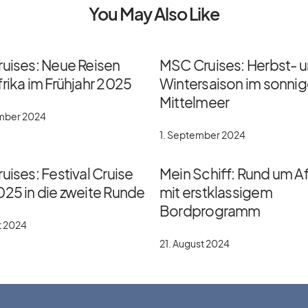
You May Also Like
ruises: Neue Reisen
MSC Cruises: Herbst- 
rika im Frühjahr 2025
Wintersaison im sonni
Mittelmeer
ember 2024
1. September 2024
uises: Festival Cruise
Mein Schiff: Rund um Af
025 in die zweite Runde
mit erstklassigem
Bordprogramm
t 2024
21. August 2024