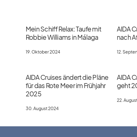
Mein Schiff Relax: Taufe mit
AIDA C
Robbie Williams in Málaga
nach Af
19. Oktober 2024
12. Sept
AIDA Cruises ändert die Pläne
AIDA Cr
für das Rote Meer im Frühjahr
geht 2
2025
22. Augus
30. August 2024