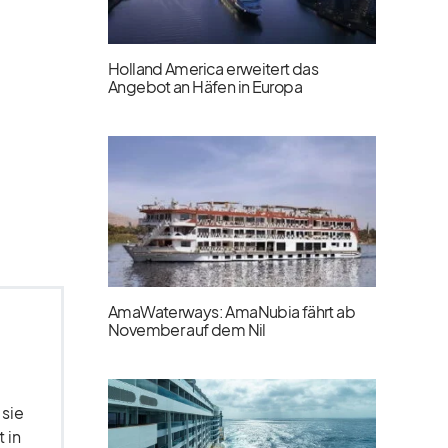
Holland America erweitert das
Angebot an Häfen in Europa
AmaWaterways: AmaNubia fährt ab
November auf dem Nil
 sie
 in