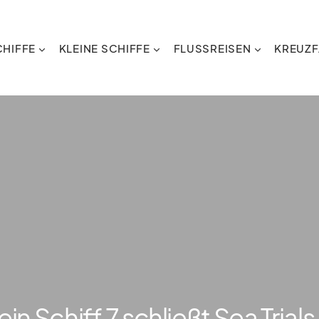
HIFFE
KLEINE SCHIFFE
FLUSSREISEN
KREUZF
n Schiff 7 schließt Sea Trials