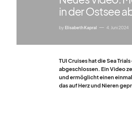
in der Ostsee a
by
Elisabeth Kapral
4. Juni 2024
TUI Crui­ses hat die Sea Tri­als
ab­ge­schlos­sen. Ein Vi­deo z
und er­mög­licht ei­nen ein­ma­l
das auf Herz und Nie­ren ge­p