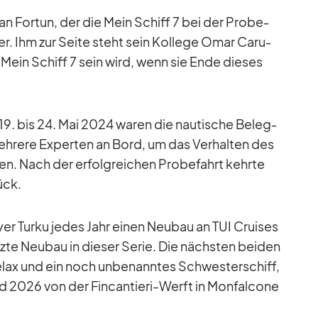
 Jan For­tun, der die Mein Schiff 7 bei der Pro­be­
­ver. Ihm zur Seite steht sein Kol­lege Omar Ca­ru­
r Mein Schiff 7 sein wird, wenn sie Ende die­ses
.
9. bis 24. Mai 2024 wa­ren die nau­ti­sche Be­leg­
­rere Ex­per­ten an Bord, um das Ver­hal­ten des
en. Nach der er­folg­rei­chen Pro­be­fahrt kehrte
ück.
er Turku je­des Jahr ei­nen Neu­bau an TUI Crui­ses
tzte Neu­bau in die­ser Se­rie. Die nächs­ten bei­den
­lax und ein noch un­be­nann­tes Schwes­ter­schiff,
d 2026 von der Fin­can­tieri-Werft in Mon­fal­cone