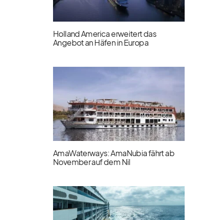
Holland America erweitert das
Angebot an Häfen in Europa
AmaWaterways: AmaNubia fährt ab
November auf dem Nil