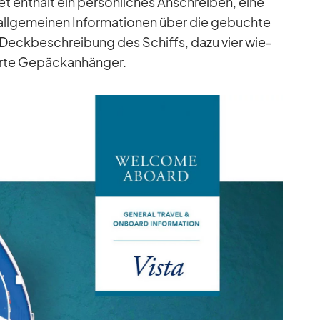
t ent­hält ein per­sön­li­ches An­schrei­ben, eine
l­ge­mei­nen In­for­ma­tio­nen über die ge­buchte
he Deck­be­schrei­bung des Schiffs, dazu vier wie­
erte Ge­päck­an­hän­ger.