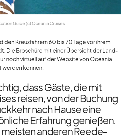
ca­tion Guide (c) Ocea­nia Crui­ses
d den Kreuz­fah­rern 60 bis 70 Tage vor ih­rem
dt. Die Bro­schüre mit ei­ner Über­sicht der Land­
nur noch vir­tu­ell auf der Web­site von Ocea­nia
ht wer­den kön­nen.
ch­tig, dass Gäste, die mit
­ses rei­sen, von der Bu­chung
 Rück­kehr nach Hause eine
ön­li­che Er­fah­rung ge­nie­ßen.
 meis­ten an­de­ren Ree­de­