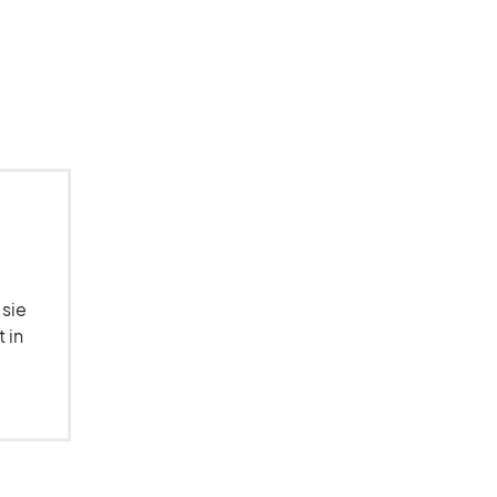
 sie
 in