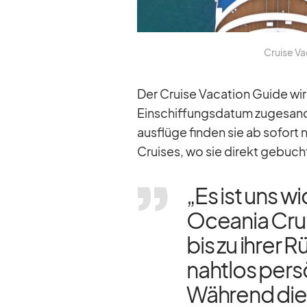
Cruise Va­
Der Cruise Va­ca­tion Guide wir
Ein­schif­fungs­da­tum zu­ge­san
aus­flüge fin­den sie ab so­fort 
Crui­ses, wo sie di­rekt ge­buc
„Es ist uns wi
Ocea­nia Crui
bis zu ih­rer
naht­los per­s
Wäh­rend die