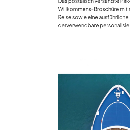
Das pos­ta­lisch ver­sandte Pa­ke
Will­kom­mens-Bro­schüre mit al
Reise so­wie eine aus­führ­li­c
der­ver­wend­bare per­so­na­li­si