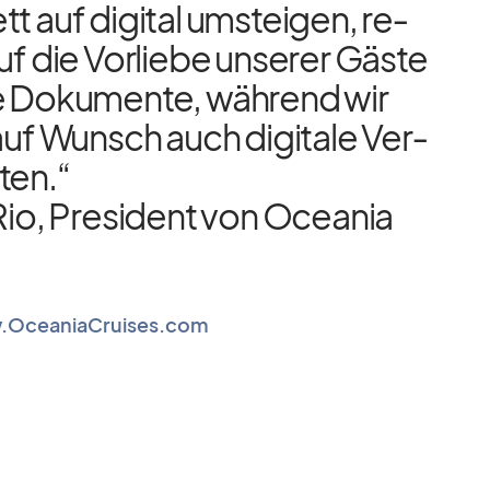
t auf di­gi­tal um­stei­gen, re­
uf die Vor­liebe un­se­rer Gäste
he Do­ku­mente, wäh­rend wir
 auf Wunsch auch di­gi­tale Ver­
­ten.“
Rio, Pre­si­dent von Ocea­nia
OceaniaCruises.com