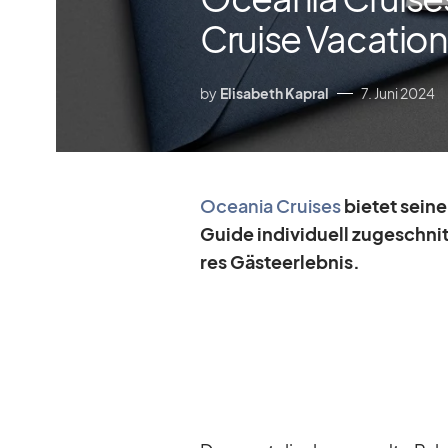
Cruise Vacatio
by
Elisabeth Kapral
7. Juni 2024
Ocea­nia Crui­ses
bie­tet sei­n
Guide in­di­vi­du­ell zu­ge­schni
res Gäs­te­er­leb­nis.