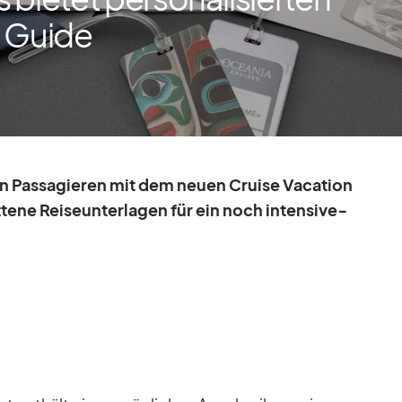
n Guide
en Pas­sa­gie­ren mit dem neuen Cruise Va­ca­tion
t­tene Rei­se­un­ter­la­gen für ein noch in­ten­si­ve­