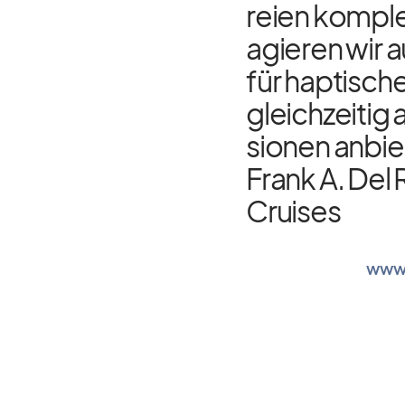
reien kom­plet
agie­ren wir a
für hap­ti­sc
gleich­zei­tig
sio­nen an­bie
Frank A. Del 
Crui­ses
www.