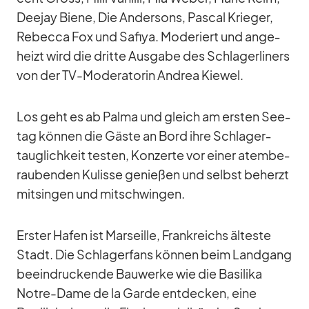
Deejay Biene, Die An­der­sons, Pas­cal Krie­ger,
Re­becca Fox und Sa­fiya. Mo­de­riert und an­ge­
heizt wird die dritte Aus­gabe des Schla­ger­li­ners
von der TV-Mo­de­ra­to­rin An­drea Kie­wel.
Los geht es ab Palma und gleich am ers­ten See­
tag kön­nen die Gäste an Bord ihre Schla­ger­
taug­lich­keit tes­ten, Kon­zerte vor ei­ner atem­be­
rau­ben­den Ku­lisse ge­nie­ßen und selbst be­herzt
mit­sin­gen und mit­schwin­gen.
Ers­ter Ha­fen ist Mar­seille, Frank­reichs äl­teste
Stadt. Die Schla­ger­fans kön­nen beim Land­gang
be­ein­dru­ckende Bau­werke wie die Ba­si­lika
Notre-Dame de la Garde ent­de­cken, eine