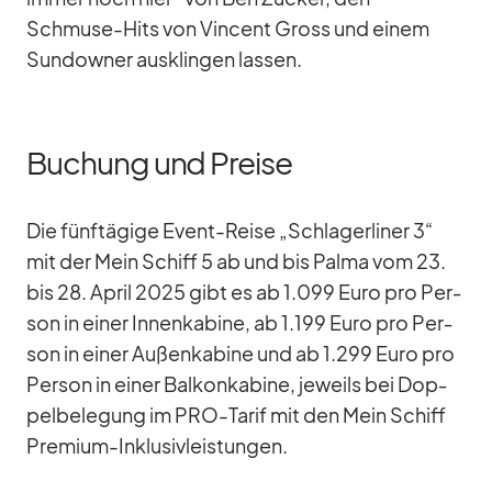
Schmuse-Hits von Vin­cent Gross und ei­nem
Sun­dow­ner aus­klin­gen las­sen.
Buchung und Preise
Die fünf­tä­gige Event-Reise „Schla­ger­li­ner 3“
mit der Mein Schiff 5 ab und bis Palma vom 23.
bis 28. April 2025 gibt es ab 1.099 Euro pro Per­
son in ei­ner In­nen­ka­bine, ab 1.199 Euro pro Per­
son in ei­ner Au­ßen­ka­bine und ab 1.299 Euro pro
Per­son in ei­ner Bal­kon­ka­bine, je­weils bei Dop­
pel­be­le­gung im PRO-Ta­rif mit den Mein Schiff
Pre­mium-In­klu­siv­leis­tun­gen.