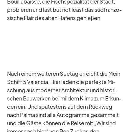
Bouil­la­baisse, die Fisch­spe­zia­li­tät der Stadt,
pro­bie­ren und last but not least das süd­fran­zö­
si­sche Flair des al­ten Ha­fens ge­nie­ßen.
Nach ei­nem wei­te­ren See­tag er­reicht die Mein
Schiff 5 Va­len­cia. Hier la­den die per­fekte Mi­
schung aus mo­der­ner Ar­chi­tek­tur und his­to­ri­
schen Bau­wer­ken bei mil­dem Klima zum Er­kun­
den ein. Und spä­tes­tens auf dem Rück­weg
nach Palma sind alle Au­to­gramme ge­sam­melt
und die Gäste kön­nen die Reise mit „Wir sind
im­mer noch hier“ von Ben Zu­cker, den