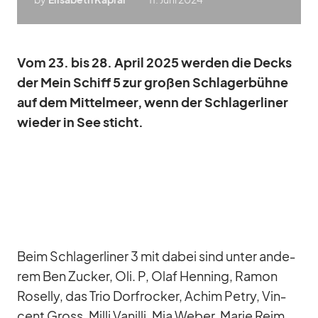
Vom 23. bis 28. April 2025 wer­den die Decks
der Mein Schiff 5 zur gro­ßen Schla­ger­bühne
auf dem Mit­tel­meer, wenn der Schla­ger­li­ner
wie­der in See sticht.
Beim Schla­ger­li­ner 3 mit da­bei sind un­ter an­de­
rem Ben Zu­cker, Oli. P, Olaf Hen­ning, Ra­mon
Ro­selly, das Trio Dorf­ro­cker, Achim Pe­try, Vin­
cent Gross, Milli Va­nilli, Mia We­ber, Ma­rie Reim,