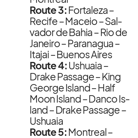
Route 3:
For­ta­leza –
Re­cife – Maceio – Sal­
va­dor de Ba­hia – Rio de
Ja­neiro – Par­a­na­gua –
Ita­jai – Bue­nos Ai­res
Route 4:
Us­huaia –
Drake Pas­sage – King
Ge­orge Is­land – Half
Moon Is­land – Danco Is­
land – Drake Pas­sage –
Us­huaia
Route 5:
Mont­real –