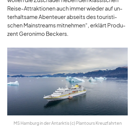
wol­len die Zu­schauer ne­ben den klas­si­schen
Reise-At­trak­tio­nen auch im­mer wie­der auf un­
ter­halt­same Aben­teuer ab­seits des tou­ris­ti­
schen Main­streams mit­neh­men“, er­klärt Pro­du­
zent Ge­ro­nimo Be­ckers.
MS Ham­burg in der Ant­ark­tis (c) Plan­tours Kreuz­fahr­ten