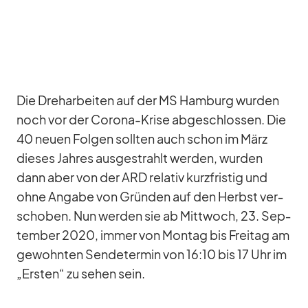
Die Dreh­ar­bei­ten auf der MS Ham­burg wur­den
noch vor der Co­rona-Krise ab­ge­schlos­sen. Die
40 neuen Fol­gen soll­ten auch schon im März
die­ses Jah­res aus­ge­strahlt wer­den, wur­den
dann aber von der ARD re­la­tiv kurz­fris­tig und
ohne An­gabe von Grün­den auf den Herbst ver­
scho­ben. Nun wer­den sie ab Mitt­woch, 23. Sep­
tem­ber 2020, im­mer von Mon­tag bis Frei­tag am
ge­wohn­ten Sen­de­ter­min von 16:10 bis 17 Uhr im
„Ers­ten“ zu se­hen sein.