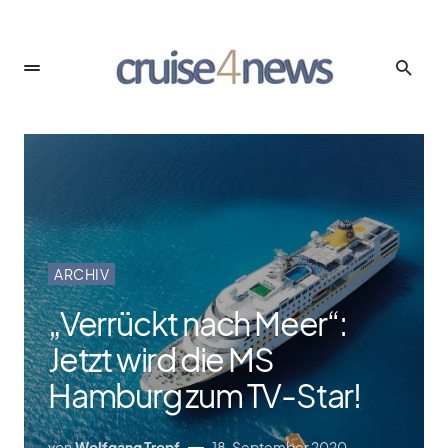
ARCHIV
„Verrückt nach Meer“:
Jetzt wird die MS
Hamburg zum TV-Star!
von
Wolfgang Tropf
18. September 2020