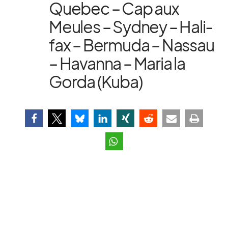
Que­bec – Cap aux
Meu­les – Syd­ney – Ha­li­
fax – Ber­muda – Nas­sau
– Ha­vanna – Ma­ria la
Gorda (Kuba)