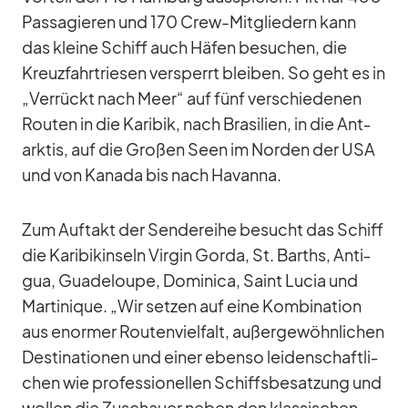
Pas­sa­gie­ren und 170 Crew-Mit­glie­dern kann
das kleine Schiff auch Hä­fen be­su­chen, die
Kreuz­fahrt­rie­sen ver­sperrt blei­ben. So geht es in
„Ver­rückt nach Meer“ auf fünf ver­schie­de­nen
Rou­ten in die Ka­ri­bik, nach Bra­si­lien, in die Ant­
ark­tis, auf die Gro­ßen Seen im Nor­den der USA
und von Ka­nada bis nach Ha­vanna.
Zum Auf­takt der Sen­de­reihe be­sucht das Schiff
die Ka­ri­bik­in­seln Vir­gin Gorda, St. Barths, An­ti­
gua, Gua­de­loupe, Do­mi­nica, Saint Lu­cia und
Mar­ti­ni­que. „Wir set­zen auf eine Kom­bi­na­tion
aus enor­mer Rou­ten­viel­falt, au­ßer­ge­wöhn­li­chen
De­sti­na­tio­nen und ei­ner ebenso lei­den­schaft­li­
chen wie pro­fes­sio­nel­len Schiffs­be­sat­zung und