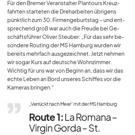
Für den Bre­mer Ver­an­stal­ter Plan­tours Kreuz­
fahr­ten star­te­ten die Dreh­ar­bei­ten üb­ri­gens
pünkt­lich zum 30. Fir­men­ge­burts­tag – und ent­
spre­chend groß war auch die Freude bei Ge­
schäfts­füh­rer Oli­ver Steu­ber: „Für das sehr be­
son­dere Rou­ting der MS Ham­burg wur­den wir
be­reits mehr­fach aus­ge­zeich­net. Jetzt neh­men
wir so­gar Kurs auf deut­sche Wohn­zim­mer.
Wich­tig für uns war von Be­ginn an, dass wir das
echte Le­ben an Bord un­se­res Schif­fes vor die
Ka­me­ras brin­gen.“
„Verrückt nach Meer“ mit der MS Hamburg
Route 1:
La Ro­mana –
Vir­gin Gorda – St.