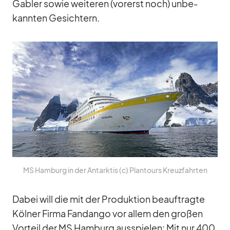
Gab­ler so­wie wei­te­ren (vor­erst noch) un­be­
kann­ten Ge­sich­tern.
MS Ham­burg in der Ant­ark­tis (c) Plan­tours Kreuz­fahr­ten
Da­bei will die mit der Pro­duk­tion be­auf­tragte
Köl­ner Firma Fan­dango vor al­lem den gro­ßen
Vor­teil der MS Ham­burg aus­spie­len: Mit nur 400