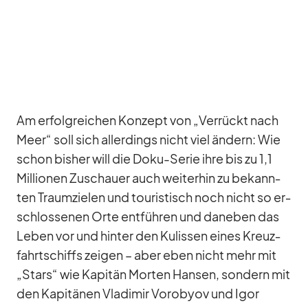
Am er­folg­rei­chen Kon­zept von „Ver­rückt nach
Meer“ soll sich al­ler­dings nicht viel än­dern: Wie
schon bis­her will die Doku-Se­rie ihre bis zu 1,1
Mil­lio­nen Zu­schauer auch wei­ter­hin zu be­kann­
ten Traum­zie­len und tou­ris­tisch noch nicht so er­
schlos­se­nen Orte ent­füh­ren und da­ne­ben das
Le­ben vor und hin­ter den Ku­lis­sen ei­nes Kreuz­
fahrt­schiffs zei­gen – aber eben nicht mehr mit
„Stars“ wie Ka­pi­tän Mor­ten Han­sen, son­dern mit
den Ka­pi­tä­nen Vla­di­mir Vorobyov und Igor