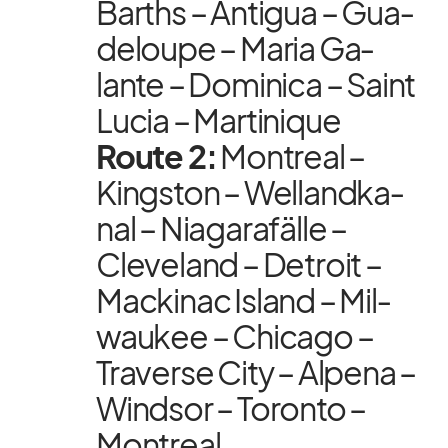
Barths – An­ti­gua – Gua­
de­loupe – Ma­ria Ga­
lante – Do­mi­nica – Saint
Lu­cia – Mar­ti­ni­que
Route 2:
Mont­real –
King­s­ton – Wel­land­ka­
nal – Nia­ga­ra­fälle –
Cleve­land – De­troit –
Mack­inac Is­land – Mil­
wau­kee – Chi­cago –
Tra­verse City – Al­pena –
Wind­sor – To­ronto –
Mont­real