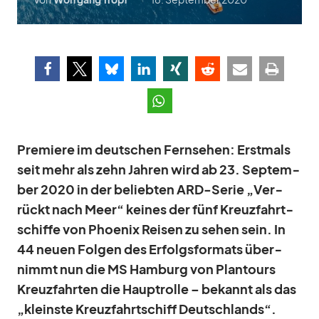
Pre­miere im deut­schen Fern­se­hen: Erst­mals
seit mehr als zehn Jah­ren wird ab 23. Sep­tem­
ber 2020 in der be­lieb­ten ARD-Se­rie „Ver­
rückt nach Meer“ kei­nes der fünf Kreuz­fahrt­
schiffe von Phoe­nix Rei­sen zu se­hen sein. In
44 neuen Fol­gen des Er­folgs­for­mats über­
nimmt nun die MS Ham­burg von Plan­tours
Kreuz­fahr­ten die Haupt­rolle – be­kannt als das
„kleinste Kreuz­fahrt­schiff Deutsch­lands“.