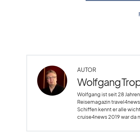
AUTOR
Wolfgang Trop
Wolfgang ist seit 28 Jahren
Reisemagazin travel4news.
Schiffen kennt er alle wich
cruise4news 2019 war da nu