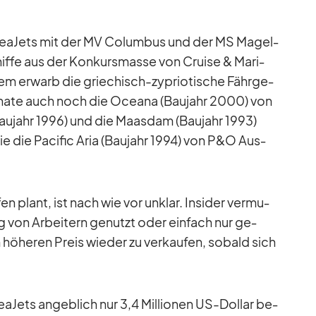
 Sea­Jets mit der MV Co­lum­bus und der MS Ma­gel­
iffe aus der Kon­kurs­masse von Cruise & Ma­ri­
dem er­warb die grie­chisch-zy­prio­ti­sche Fähr­ge­
Mo­nate auch noch die Oce­ana (Bau­jahr 2000) von
au­jahr 1996) und die Maas­dam (Bau­jahr 1993)
e die Pa­ci­fic Aria (Bau­jahr 1994) von P&O Aus­
n plant, ist nach wie vor un­klar. In­si­der ver­mu­
ng von Ar­bei­tern ge­nutzt oder ein­fach nur ge­
hö­he­ren Preis wie­der zu ver­kau­fen, so­bald sich
a­Jets an­geb­lich nur 3,4 Mil­lio­nen US-Dol­lar be­