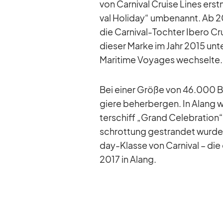
von Car­ni­val Cruise Li­nes erst
val Ho­li­day“ um­be­nannt. Ab 
die Car­ni­val-Toch­ter Ibero Cru
die­ser Marke im Jahr 2015 un­
Ma­ri­time Voy­a­ges wech­selte.
Bei ei­ner Größe von 46.000 BR
giere be­her­ber­gen. In Alang w
ter­schiff „Grand Ce­le­bra­tion“
schrot­tung ge­stran­det wurde. 
day-Klasse von Car­ni­val – die 
2017 in Alang.