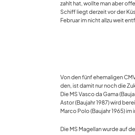
zahlt hat, wollte man aber of­fe
Schiff liegt der­zeit vor der 
Fe­bruar im nicht allzu weit ent­
Von den fünf ehe­ma­li­gen CMV
den, ist da­mit nur noch die Zu­
Die MS Vasco da Gama (Bau­jahr 
As­tor (Bau­jahr 1987) wird be­re
Marco Polo (Bau­jahr 1965) im i
Die MS Ma­gel­lan wurde auf der