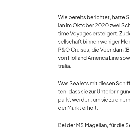
Wie be­reits be­rich­tet, hatte
lan im Ok­to­ber 2020 zwei Sch
time Voy­a­ges er­stei­gert. Zu­
sell­schaft bin­nen we­ni­ger 
P&O Crui­ses, die Ve­en­dam (B
von Hol­land Ame­rica Line so­wi
tra­lia.
Was Sea­Jets mit die­sen Schif­fe
ten, dass sie zur Un­ter­brin­gu
parkt wer­den, um sie zu ei­nem 
der Markt er­holt.
Bei der MS Ma­gel­lan, für die Se