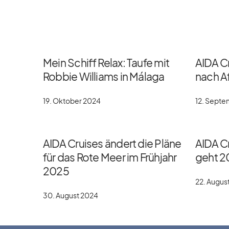
Mein Schiff Relax: Taufe mit
AIDA C
Robbie Williams in Málaga
nach Af
19. Oktober 2024
12. Sept
AIDA Cruises ändert die Pläne
AIDA Cr
für das Rote Meer im Frühjahr
geht 2
2025
22. Augus
30. August 2024