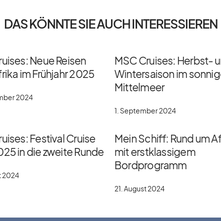
DAS KÖNNTE SIE AUCH INTERESSIEREN
ruises: Neue Reisen
MSC Cruises: Herbst- 
rika im Frühjahr 2025
Wintersaison im sonni
Mittelmeer
ember 2024
1. September 2024
uises: Festival Cruise
Mein Schiff: Rund um Af
025 in die zweite Runde
mit erstklassigem
Bordprogramm
t 2024
21. August 2024