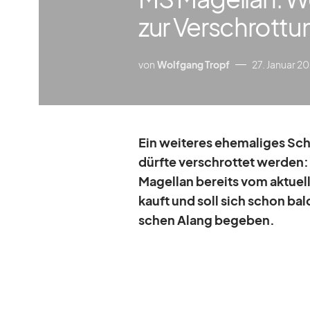
zur Verschrottu
von
Wolfgang Tropf
27. Januar 20
Ein wei­te­res ehe­ma­li­ges S
dürfte ver­schrot­tet wer­de
Ma­gel­lan be­reits vom ak­tu­e
kauft und soll sich schon bal
schen Alang be­ge­ben.