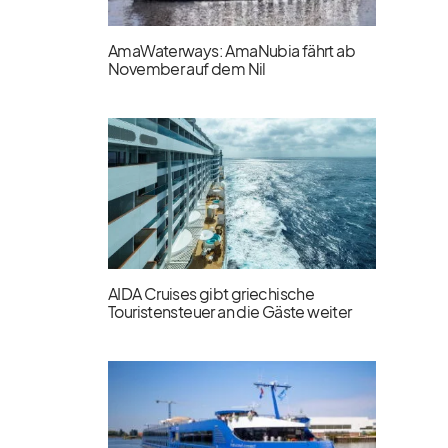
AmaWaterways: AmaNubia fährt ab
November auf dem Nil
AIDA Cruises gibt griechische
Touristensteuer an die Gäste weiter