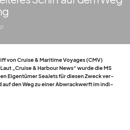
ng
21
chiff von Cruise & Ma­ri­time Voy­a­ges (CMV)
n: Laut „Cruise & Har­bour News“ wurde die MS
l­len Ei­gen­tü­mer Sea­Jets für die­sen Zweck ver­
d auf den Weg zu ei­ner Ab­wrack­werft im in­di­