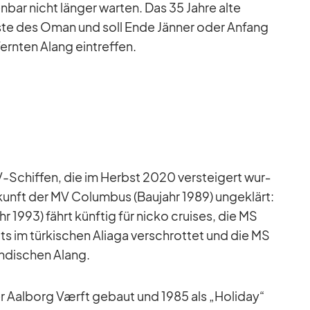
n­bar nicht län­ger war­ten. Das 35 Jahre alte
Küste des Oman und soll Ende Jän­ner oder An­fang
fern­ten Alang ein­tref­fen.
-Schif­fen, die im Herbst 2020 ver­stei­gert wur­
kunft der MV Co­lum­bus (Bau­jahr 1989) un­ge­klärt:
1993) fährt künf­tig für nicko crui­ses, die MS
its im tür­ki­schen Ali­aga ver­schrot­tet und die MS
n­di­schen Alang.
 Aal­borg Værft ge­baut und 1985 als „Ho­li­day“