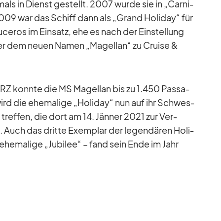
­mals in Dienst ge­stellt. 2007 wurde sie in „Car­ni­
2009 war das Schiff dann als „Grand Ho­li­day“ für
­ce­ros im Ein­satz, ehe es nach der Ein­stel­lung
ter dem neuen Na­men „Ma­gel­lan“ zu Cruise &
Z konnte die MS Ma­gel­lan bis zu 1.450 Pas­sa­
ird die ehe­ma­lige „Ho­li­day“ nun auf ihr Schwes­
 tref­fen, die dort am 14. Jän­ner 2021 zur Ver­
Auch das dritte Ex­em­plar der le­gen­dä­ren Ho­li­
ehe­ma­lige „Ju­bi­lee“ – fand sein Ende im Jahr