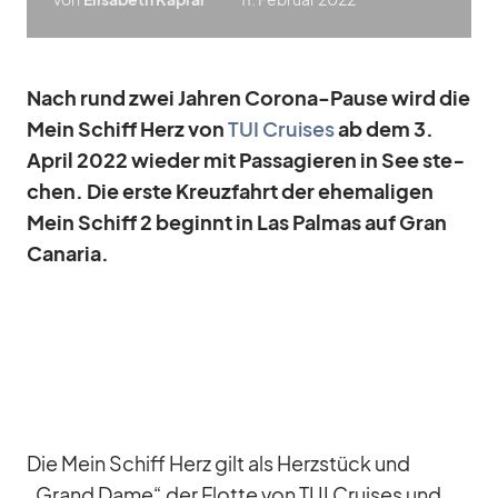
Nach rund zwei Jah­ren Co­rona-Pause wird die
Mein Schiff Herz von
TUI Crui­ses
ab dem 3.
April 2022 wie­der mit Pas­sa­gie­ren in See ste­
chen. Die erste Kreuz­fahrt der ehe­ma­li­gen
Mein Schiff 2 be­ginnt in Las Pal­mas auf Gran
Ca­na­ria.
Die Mein Schiff Herz gilt als Herz­stück und
„Grand Dame“ der Flotte von TUI Crui­ses und