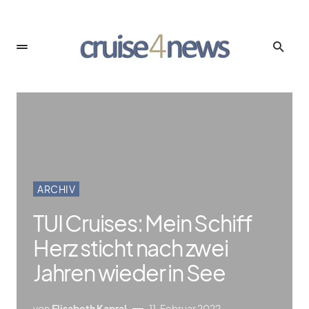
ARCHIV
TUI Cruises: Mein Schiff
Herz sticht nach zwei
Jahren wieder in See
von
Elisabeth Kapral
11. Februar 2022