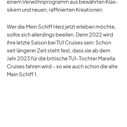
ei­nem Ver­wöhn­pro­gramm aus be­währ­ten Klas­
si­kern und neuen, raf­fi­nier­ten Krea­tio­nen.
Wer die Mein Schiff Herz jetzt er­le­ben möchte,
sollte sich al­ler­dings be­ei­len. Denn 2022 wird
ihre letzte Sai­son bei TUI Crui­ses sein: Schon
seit län­ge­rer Zeit steht fest, dass sie ab dem
Jahr 2023 für die bri­ti­sche TUI-Toch­ter Ma­rella
Crui­ses fah­ren wird – so wie auch schon die alte
Mein Schiff 1.