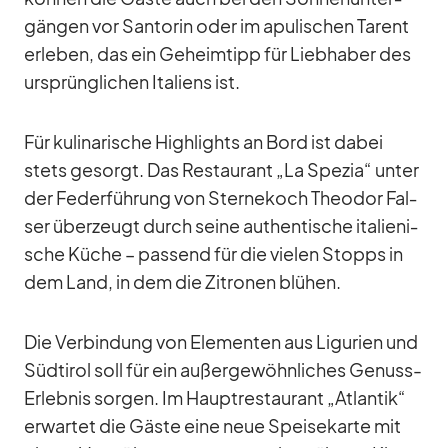
gän­gen vor San­to­rin oder im apu­li­schen Ta­rent
er­le­ben, das ein Ge­heim­tipp für Lieb­ha­ber des
ur­sprüng­li­chen Ita­li­ens ist.
Für ku­li­na­ri­sche High­lights an Bord ist da­bei
stets ge­sorgt. Das Re­stau­rant „La Spe­zia“ un­ter
der Fe­der­füh­rung von Ster­ne­koch Theo­dor Fal­
ser über­zeugt durch seine au­then­ti­sche ita­lie­ni­
sche Kü­che – pas­send für die vie­len Stopps in
dem Land, in dem die Zi­tro­nen blü­hen.
Die Ver­bin­dung von Ele­men­ten aus Li­gu­rien und
Süd­ti­rol soll für ein au­ßer­ge­wöhn­li­ches Ge­nuss-
Er­leb­nis sor­gen. Im Haupt­re­stau­rant „At­lan­tik“
er­war­tet die Gäste eine neue Spei­se­karte mit