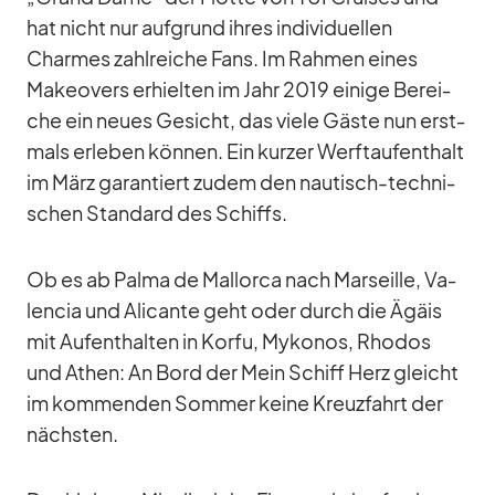
hat nicht nur auf­grund ih­res in­di­vi­du­el­len
Charmes zahl­rei­che Fans. Im Rah­men ei­nes
Make­overs er­hiel­ten im Jahr 2019 ei­nige Be­rei­
che ein neues Ge­sicht, das viele Gäste nun erst­
mals er­le­ben kön­nen. Ein kur­zer Werft­auf­ent­halt
im März ga­ran­tiert zu­dem den nau­tisch-tech­ni­
schen Stan­dard des Schiffs.
Ob es ab Palma de Mal­lorca nach Mar­seille, Va­
len­cia und Ali­cante geht oder durch die Ägäis
mit Auf­ent­hal­ten in Korfu, My­ko­nos, Rho­dos
und Athen: An Bord der Mein Schiff Herz gleicht
im kom­men­den Som­mer keine Kreuz­fahrt der
nächs­ten.