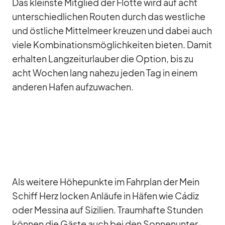
Das kleinste Mit­glied der Flotte wird auf acht
un­ter­schied­li­chen Rou­ten durch das west­li­che
und öst­li­che Mit­tel­meer kreu­zen und da­bei auch
viele Kom­bi­na­ti­ons­mög­lich­kei­ten bie­ten. Da­mit
er­hal­ten Lang­zeit­ur­lau­ber die Op­tion, bis zu
acht Wo­chen lang na­hezu je­den Tag in ei­nem
an­de­ren Ha­fen auf­zu­wa­chen.
Als wei­tere Hö­he­punkte im Fahr­plan der Mein
Schiff Herz lo­cken An­läufe in Hä­fen wie Cá­diz
oder Mes­sina auf Si­zi­lien. Traum­hafte Stun­den
kön­nen die Gäste auch bei den Son­nen­un­ter­