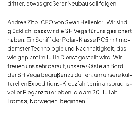
drit­ter, et­was grö­ße­rer Neu­bau soll fol­gen.
An­drea Zito, CEO von Swan Hel­le­nic: „Wir sind
glück­lich, dass wir die SH Vega für uns ge­si­chert
ha­ben. Ein Schiff der Po­lar-Klasse PC5 mit mo­
derns­ter Tech­no­lo­gie und Nach­hal­tig­keit, das
wie ge­plant im Juli in Dienst ge­stellt wird. Wir
freuen uns sehr dar­auf, un­sere Gäste an Bord
der SH Vega be­grü­ßen zu dür­fen, um un­sere kul­
tu­rel­len Ex­pe­di­ti­ons-Kreuz­fahr­ten in an­spruchs­
vol­ler Ele­ganz zu er­le­ben, die am 20. Juli ab
Tromsø, Nor­we­gen, be­gin­nen.“