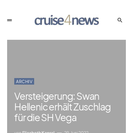
ARCHIV
Versteigerung: Swan
Hellenic erhält Zuschlag
für die SH Vega
von
Elisabeth Kapral
29. Juni 2022