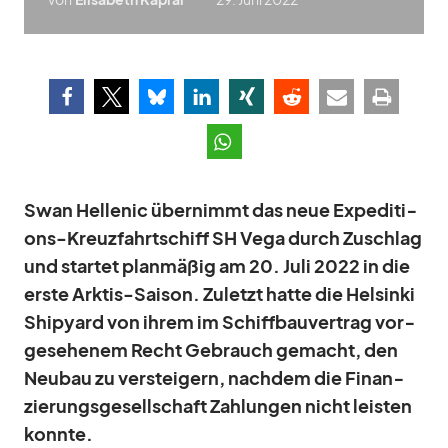
Swan Hel­le­nic über­nimmt das neue Ex­pe­di­ti­
ons-Kreuz­fahrt­schiff SH Vega durch Zu­schlag
und star­tet plan­mä­ßig am 20. Juli 2022 in die
erste Ark­tis-Sai­son. Zu­letzt hatte die Hel­sinki
Shi­py­ard von ih­rem im Schiff­bau­ver­trag vor­
ge­se­he­nem Recht Ge­brauch ge­macht, den
Neu­bau zu ver­stei­gern, nach­dem die Fi­nan­
zie­rungs­ge­sell­schaft Zah­lun­gen nicht leis­ten
konnte.