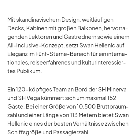
Mit skan­di­na­vi­schem De­sign, weit­läu­fi­gen
Decks, Ka­bi­nen mit gro­ßen Bal­ko­nen, her­vor­ra­
gen­den Lek­to­ren und Gast­red­nern so­wie ei­nem
All-In­clu­sive-Kon­zept, setzt Swan Hel­le­nic auf
Ele­ganz im Fünf-Sterne-Be­reich für ein in­ter­na­
tio­na­les, rei­se­er­fah­re­nes und kul­tur­in­ter­es­sier­
tes Pu­bli­kum.
Ein 120-köp­fi­ges Team an Bord der SH Mi­nerva
und SH Vega küm­mert sich um ma­xi­mal 152
Gäste. Bei ei­ner Größe von 10.500 Brut­to­raum­
zahl und ei­ner Länge von 113 Me­tern bie­tet Swan
Hel­le­nic ei­nes der bes­ten Ver­hält­nisse zwi­schen
Schiffs­größe und Pas­sa­gier­zahl.