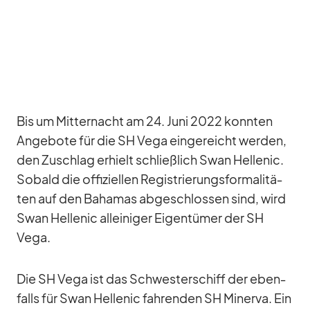
Bis um Mit­ter­nacht am 24. Juni 2022 konn­ten
An­ge­bote für die SH Vega ein­ge­reicht wer­den,
den Zu­schlag er­hielt schließ­lich Swan Hel­le­nic.
So­bald die of­fi­zi­el­len Re­gis­trie­rungs­for­ma­li­tä­
ten auf den Ba­ha­mas ab­ge­schlos­sen sind, wird
Swan Hel­le­nic al­lei­ni­ger Ei­gen­tü­mer der SH
Vega.
Die SH Vega ist das Schwes­ter­schiff der eben­
falls für Swan Hel­le­nic fah­ren­den SH Mi­nerva. Ein