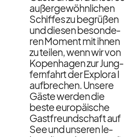
au­ßer­ge­wöhn­li­chen
Schif­fes zu be­grü­ßen
und die­sen be­son­de­
ren Mo­ment mit ih­nen
zu tei­len, wenn wir von
Ko­pen­ha­gen zur Jung­
fern­fahrt der Ex­plora I
auf­bre­chen. Un­sere
Gäste wer­den die
beste eu­ro­päi­sche
Gast­freund­schaft auf
See und un­se­ren le­