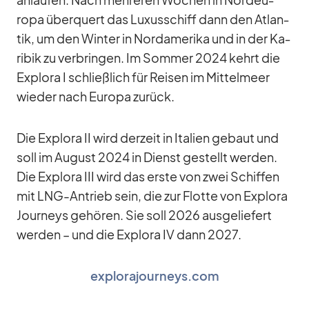
an­lau­fen. Nach meh­re­ren Wo­chen in Nord­eu­
ropa über­quert das Lu­xus­schiff dann den At­lan­
tik, um den Win­ter in Nord­ame­rika und in der Ka­
ri­bik zu ver­brin­gen. Im Som­mer 2024 kehrt die
Ex­plora I schließ­lich für Rei­sen im Mit­tel­meer
wie­der nach Eu­ropa zu­rück.
Die Ex­plora II wird der­zeit in Ita­lien ge­baut und
soll im Au­gust 2024 in Dienst ge­stellt wer­den.
Die Ex­plora III wird das erste von zwei Schif­fen
mit LNG-An­trieb sein, die zur Flotte von Ex­plora
Jour­neys ge­hö­ren. Sie soll 2026 aus­ge­lie­fert
wer­den – und die Ex­plora IV dann 2027.
explorajourneys.com