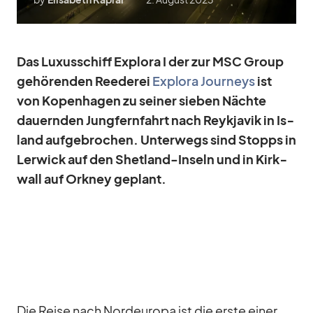
Das Lu­xus­schiff Ex­plora I der zur MSC Group
ge­hö­ren­den Ree­de­rei
Ex­plora Jour­neys
ist
von Ko­pen­ha­gen zu sei­ner sie­ben Nächte
dau­ern­den Jung­fern­fahrt nach Reykja­vik in Is­
land
auf­ge­bro­chen.
Un­ter­wegs sind Stopps in
Ler­wick auf den Shet­land-In­seln und in Kirk­
wall auf Ork­ney ge­plant.
Die Reise nach Nord­eu­ropa ist die erste ei­ner