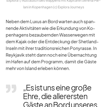
Ex­plora I /​ Aus­tausch des Wap­pens mit Ka­pi­tä­nin Se­rena Me­
lani in Ko­pen­ha­gen (c) Ex­plora Jour­neys
Ne­ben dem Lu­xus an Bord war­ten auch span­
nende Ak­ti­vi­tä­ten wie die Er­kun­dung von Ko­
pen­ha­gens be­zau­bern­den Was­ser­we­gen mit
dem Ka­jak oder die Ent­de­ckung der Shet­land-
In­seln mit ih­rer tra­di­ti­ons­rei­chen Po­ny­rasse. In
Reykja­vik steht dann noch eine Über­nach­tung
im Ha­fen auf dem Pro­gramm, da­mit die Gäste
mehr von Is­land er­le­ben kön­nen.
„Es ist uns eine große
Ehre, die al­ler­ers­ten
Gäste an Bord un­se­res