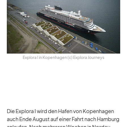
Ex­plora I in Ko­pen­ha­gen (c) Ex­plora Jour­neys
Die Ex­plora I wird den Ha­fen von Ko­pen­ha­gen
auch Ende Au­gust auf ei­ner Fahrt nach Ham­burg