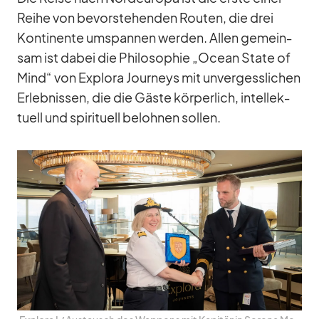
Reihe von be­vor­ste­hen­den Rou­ten, die drei
Kon­ti­nente um­span­nen wer­den. Al­len ge­mein­
sam ist da­bei die Phi­lo­so­phie „Ocean State of
Mind“ von Ex­plora Jour­neys mit un­ver­gess­li­chen
Er­leb­nis­sen, die die Gäste kör­per­lich, in­tel­lek­
tu­ell und spi­ri­tu­ell be­loh­nen sol­len.