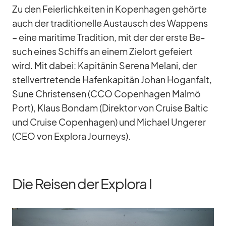
Zu den Fei­er­lich­kei­ten in Ko­pen­ha­gen ge­hörte
auch der tra­di­tio­nelle Aus­tausch des Wap­pens
– eine ma­ri­time Tra­di­tion, mit der der erste Be­
such ei­nes Schiffs an ei­nem Ziel­ort ge­fei­ert
wird. Mit da­bei: Ka­pi­tä­nin Se­rena Me­lani, der
stell­ver­tre­tende Ha­fen­ka­pi­tän Jo­han Hog­an­falt,
Sune Chris­ten­sen (CCO Co­pen­ha­gen Malmö
Port), Klaus Bon­dam (Di­rek­tor von Cruise Bal­tic
und Cruise Co­pen­ha­gen) und Mi­chael Un­ge­rer
(CEO von Ex­plora Jour­neys).
Die Reisen der Explora I