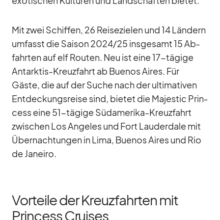
exo­ti­schen Kul­tu­ren und Land­schaf­ten bie­tet.
Mit zwei Schif­fen, 26 Rei­se­zie­len und 14 Län­dern
um­fasst die Sai­son 2024/​25 ins­ge­samt 15 Ab­
fahr­ten auf elf Rou­ten. Neu ist eine 17-tä­gige
Ant­ark­tis-Kreuz­fahrt ab Bue­nos Ai­res. Für
Gäste, die auf der Su­che nach der ul­ti­ma­ti­ven
Ent­de­ckungs­reise sind, bie­tet die Ma­je­s­tic Prin­
cess eine 51-tä­gige Süd­ame­rika-Kreuz­fahrt
zwi­schen Los An­ge­les und Fort Lau­derd­ale mit
Über­nach­tun­gen in Lima, Bue­nos Ai­res und Rio
de Ja­neiro.
Vorteile der Kreuzfahrten mit
Princess Cruises