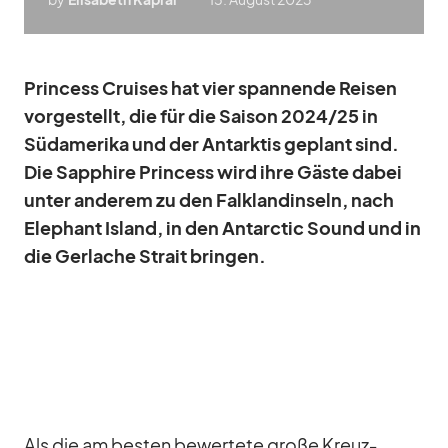
Prin­cess Crui­ses hat vier span­nende Rei­sen
vor­ge­stellt, die für die Sai­son 2024/​25 in
Süd­ame­rika und der Ant­ark­tis ge­plant sind.
Die Sap­phire Prin­cess wird ihre Gäste da­bei
un­ter an­de­rem zu den Falk­land­in­seln, nach
Ele­phant Is­land, in den Ant­ar­c­tic Sound und in
die Ger­la­che Strait brin­gen.
Als die am bes­ten be­wer­tete große Kreuz­