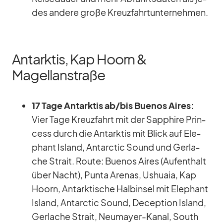
des an­dere große Kreuz­fahrt­un­ter­neh­men.
Antarktis, Kap Hoorn &
Magellanstraße
17 Tage Ant­ark­tis ab/​bis Bue­nos Ai­res:
Vier Tage Kreuz­fahrt mit der Sap­phire Prin­
cess durch die Ant­ark­tis mit Blick auf Ele­
phant Is­land, Ant­ar­c­tic Sound und Ger­la­
che Strait. Route: Bue­nos Ai­res (Auf­ent­halt
über Nacht), Punta Are­nas, Us­huaia, Kap
Ho­orn, Ant­ark­ti­sche Halb­in­sel mit Ele­phant
Is­land, Ant­ar­c­tic Sound, De­cep­tion Is­land,
Ger­la­che Strait, Neu­mayer-Ka­nal, South