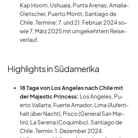
Kap Ho­orn, Us­huaia, Punta Are­nas, Ama­lia-
Glet­scher, Pu­erto Montt, Sant­iago de
Chile. Ter­mine: 7. und 21. Fe­bruar 2024 so­
wie 7. März 2025 mit um­ge­kehr­tem Rei­se­
ver­lauf.
Highlights in Südamerika
18 Tage von Los An­ge­les nach Chile mit
der Ma­je­s­tic Prin­cess:
Los An­ge­les, Pu­
erto Vall­arta, Fuerte Ama­dor, Lima (Auf­ent­
halt über Nacht), Pisco (Ge­ne­ral San Mar­
tin), La Se­rena (Co­quimbo), Sant­iago de
Chile. Ter­min: 1. De­zem­ber 2024.