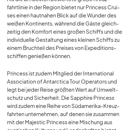
fahrt­li­nie in der Re­gion bie­tet nur Prin­cess Crui­
ses ei­nen haut­na­hen Blick auf die Wun­der des
wei­ßen Kon­ti­nents, wäh­rend die Gäste gleich­
zei­tig den Kom­fort ei­nes gro­ßen Schiffs und die
in­di­vi­du­elle Ge­stal­tung ei­nes klei­nen Schiffs zu
ei­nem Bruch­teil des Prei­ses von Ex­pe­di­ti­ons­
schif­fen ge­nie­ßen kön­nen.
Prin­cess ist zu­dem Mit­glied der In­ter­na­tio­nal
As­so­cia­tion of Ant­ar­c­tica Tour Ope­ra­tors und
legt bei je­der Reise größ­ten Wert auf Um­welt­
schutz und Si­cher­heit. Die Sap­phire Prin­cess
wird zu­dem eine Reihe von Süd­ame­rika-Kreuz­
fahr­ten un­ter­neh­men, auf de­nen sie zu­sam­men
mit der Ma­je­s­tic Prin­cess eine Mi­schung aus