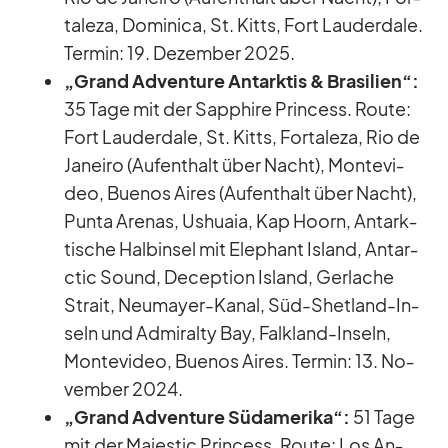
ta­leza, Do­mi­nica, St. Kitts, Fort Lau­derd­ale.
Ter­min: 19. De­zem­ber 2025.
„Grand Ad­ven­ture Ant­ark­tis & Bra­si­lien“:
35 Tage mit der Sap­phire Prin­cess. Route:
Fort Lau­derd­ale, St. Kitts, For­ta­leza, Rio de
Ja­neiro (Auf­ent­halt über Nacht), Mon­te­vi­
deo, Bue­nos Ai­res (Auf­ent­halt über Nacht),
Punta Are­nas, Us­huaia, Kap Ho­orn, Ant­ark­
ti­sche Halb­in­sel mit Ele­phant Is­land, Ant­ar­
c­tic Sound, De­cep­tion Is­land, Ger­la­che
Strait, Neu­mayer-Ka­nal, Süd-Shet­land-In­
seln und Ad­mi­ralty Bay, Falk­land-In­seln,
Mon­te­vi­deo, Bue­nos Ai­res. Ter­min: 13. No­
vem­ber 2024.
„Grand Ad­ven­ture Süd­ame­rika“:
51 Tage
mit der Ma­je­s­tic Prin­cess. Route: Los An­