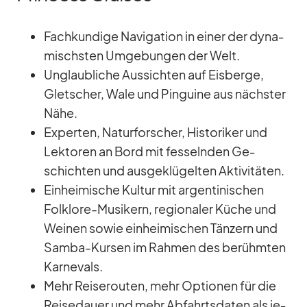
Fach­kun­dige Na­vi­ga­tion in ei­ner der dy­na­
mischs­ten Um­ge­bun­gen der Welt.
Un­glaub­li­che Aus­sich­ten auf Eis­berge,
Glet­scher, Wale und Pin­guine aus nächs­ter
Nähe.
Ex­per­ten, Na­tur­for­scher, His­to­ri­ker und
Lek­to­ren an Bord mit fes­seln­den Ge­
schich­ten und aus­ge­klü­gel­ten Ak­ti­vi­tä­ten.
Ein­hei­mi­sche Kul­tur mit ar­gen­ti­ni­schen
Folk­lore-Mu­si­kern, re­gio­na­ler Kü­che und
Wei­nen so­wie ein­hei­mi­schen Tän­zern und
Samba-Kur­sen im Rah­men des be­rühm­ten
Kar­ne­vals.
Mehr Rei­se­rou­ten, mehr Op­tio­nen für die
Rei­se­dauer und mehr Ab­fahrts­da­ten als je­