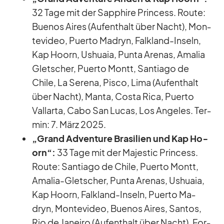
32 Tage mit der Sap­phire Prin­cess. Route:
Bue­nos Ai­res (Auf­ent­halt über Nacht), Mon­
te­vi­deo, Pu­erto Ma­dryn, Falk­land-In­seln,
Kap Ho­orn, Us­huaia, Punta Are­nas, Ama­lia
Glet­scher, Pu­erto Montt, Sant­iago de
Chile, La Se­rena, Pisco, Lima (Auf­ent­halt
über Nacht), Manta, Costa Rica, Pu­erto
Vall­arta, Cabo San Lu­cas, Los An­ge­les. Ter­
min: 7. März 2025.
„Grand Ad­ven­ture Bra­si­lien und Kap Ho­
orn“:
33 Tage mit der Ma­je­s­tic Prin­cess.
Route: Sant­iago de Chile, Pu­erto Montt,
Ama­lia-Glet­scher, Punta Are­nas, Us­huaia,
Kap Ho­orn, Falk­land-In­seln, Pu­erto Ma­
dryn, Mon­te­vi­deo, Bue­nos Ai­res, San­tos,
Rio de Ja­neiro (Auf­ent­halt über Nacht), For­