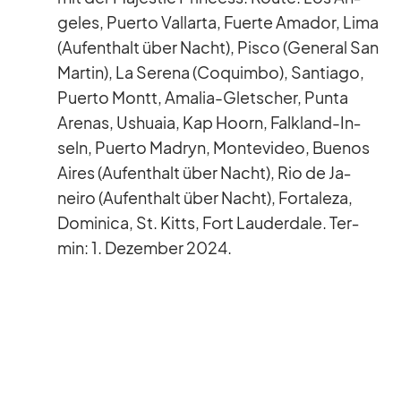
ge­les, Pu­erto Vall­arta, Fuerte Ama­dor, Lima
(Auf­ent­halt über Nacht), Pisco (Ge­ne­ral San
Mar­tin), La Se­rena (Co­quimbo), Sant­iago,
Pu­erto Montt, Ama­lia-Glet­scher, Punta
Are­nas, Us­huaia, Kap Ho­orn, Falk­land-In­
seln, Pu­erto Ma­dryn, Mon­te­vi­deo, Bue­nos
Ai­res (Auf­ent­halt über Nacht), Rio de Ja­
neiro (Auf­ent­halt über Nacht), For­ta­leza,
Do­mi­nica, St. Kitts, Fort Lau­derd­ale. Ter­
min: 1. De­zem­ber 2024.