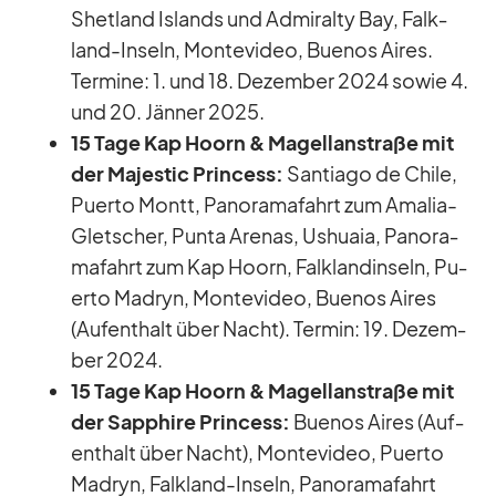
Shet­land Is­lands und Ad­mi­ralty Bay, Falk­
land-In­seln, Mon­te­vi­deo, Bue­nos Ai­res.
Ter­mine: 1. und 18. De­zem­ber 2024 so­wie 4.
und 20. Jän­ner 2025.
15 Tage Kap Ho­orn & Ma­gel­lan­straße mit
der Ma­je­s­tic Prin­cess:
Sant­iago de Chile,
Pu­erto Montt, Pan­ora­ma­fahrt zum Ama­lia-
Glet­scher, Punta Are­nas, Us­huaia, Pan­ora­
ma­fahrt zum Kap Ho­orn, Falk­land­in­seln, Pu­
erto Ma­dryn, Mon­te­vi­deo, Bue­nos Ai­res
(Auf­ent­halt über Nacht). Ter­min: 19. De­zem­
ber 2024.
15 Tage Kap Ho­orn & Ma­gel­lan­straße mit
der Sap­phire Prin­cess:
Bue­nos Ai­res (Auf­
ent­halt über Nacht), Mon­te­vi­deo, Pu­erto
Ma­dryn, Falk­land-In­seln, Pan­ora­ma­fahrt