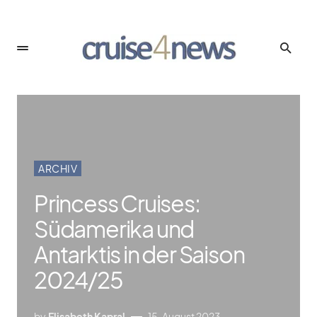
ARCHIV
Princess Cruises:
Südamerika und
Antarktis in der Saison
2024/​25
by
Elisabeth Kapral
15. August 2023