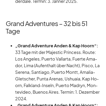
derd­ale. Ter­min: 3. Jän­ner 2025.
Grand Adventures – 32 bis 51
Tage
„Grand Ad­ven­ture An­den & Kap Ho­orn“:
33 Tage mit der Ma­je­s­tic Prin­cess. Route:
Los An­ge­les, Pu­erto Vall­arta, Fuerte Ama­
dor, Lima (Auf­ent­halt über Nacht), Pisco, La
Se­rena, Sant­iago, Pu­erto Montt, Ama­lia-
Glet­scher, Punta Are­nas, Us­huaia, Kap Ho­
orn, Falk­land-In­seln, Pu­erto Ma­dryn, Mon­
te­vi­deo, Bue­nos Ai­res. Ter­min: 1. De­zem­ber
2024.
„Grand Ad­ven­ture An­den & Kap Ho­orn“: