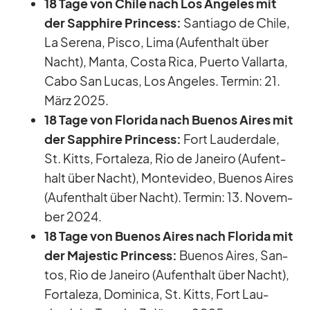
18 Tage von Chile nach Los An­ge­les mit
der Sap­phire Prin­cess:
Sant­iago de Chile,
La Se­rena, Pisco, Lima (Auf­ent­halt über
Nacht), Manta, Costa Rica, Pu­erto Vall­arta,
Cabo San Lu­cas, Los An­ge­les. Ter­min: 21.
März 2025.
18 Tage von Flo­rida nach Bue­nos Ai­res mit
der Sap­phire Prin­cess:
Fort Lau­derd­ale,
St. Kitts, For­ta­leza, Rio de Ja­neiro (Auf­ent­
halt über Nacht), Mon­te­vi­deo, Bue­nos Ai­res
(Auf­ent­halt über Nacht). Ter­min: 13. No­vem­
ber 2024.
18 Tage von Bue­nos Ai­res nach Flo­rida mit
der Ma­je­s­tic Prin­cess:
Bue­nos Ai­res, San­
tos, Rio de Ja­neiro (Auf­ent­halt über Nacht),
For­ta­leza, Do­mi­nica, St. Kitts, Fort Lau­