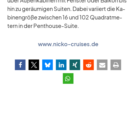
über Au­ßen­ka­bi­nen mit Fens­ter oder Bal­kon bis
hin zu ge­räu­mi­gen Sui­ten. Da­bei va­ri­iert die Ka­
bi­nen­größe zwi­schen 16 und 102 Qua­drat­me­
tern in der Pent­house-Suite.
www.nicko-cruises.de