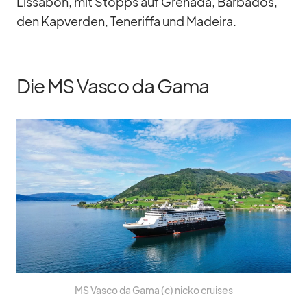
Lis­sa­bon, mit Stopps auf Gre­nada, Bar­ba­dos,
den Kap­ver­den, Te­ne­riffa und Ma­deira.
Die MS Vasco da Gama
MS Vasco da Gama (c) nicko crui­ses