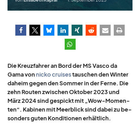
Die Kreuz­fah­rer an Bord der MS Vasco da
Gama von
nicko crui­ses
tau­schen den Win­ter
da­heim ge­gen den Som­mer in der Ferne. Die
zehn Rou­ten zwi­schen Ok­to­ber 2023 und
März 2024 sind ge­spickt mit „Wow-Mo­men­
ten“. Ka­bi­nen mit Meer­blick sind da­bei zu be­
son­ders gu­ten Kon­di­tio­nen er­hält­lich.