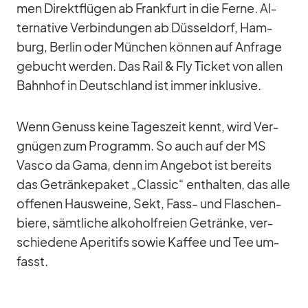
men Di­rekt­flü­gen ab Frank­furt in die Ferne. Al­
ter­na­tive Ver­bin­dun­gen ab Düs­sel­dorf, Ham­
burg, Ber­lin oder Mün­chen kön­nen auf An­frage
ge­bucht wer­den. Das Rail & Fly Ti­cket von al­len
Bahn­hof in Deutsch­land ist im­mer in­klu­sive.
Wenn Ge­nuss keine Ta­ges­zeit kennt, wird Ver­
gnü­gen zum Pro­gramm. So auch auf der MS
Vasco da Gama, denn im An­ge­bot ist be­reits
das Ge­trän­ke­pa­ket „Clas­sic“ ent­hal­ten, das alle
of­fe­nen Haus­weine, Sekt, Fass- und Fla­schen­
biere, sämt­li­che al­ko­hol­freien Ge­tränke, ver­
schie­dene Ape­ri­tifs so­wie Kaf­fee und Tee um­
fasst.