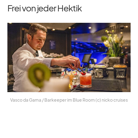
Frei von jeder Hektik
Vasco da Gama /​ Bar­kee­per im Blue Room (c) nicko crui­ses