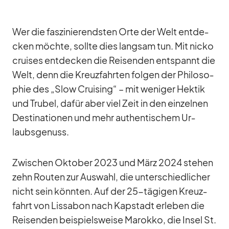
Wer die fas­zi­nie­rends­ten Orte der Welt ent­de­
cken möchte, sollte dies lang­sam tun. Mit nicko
crui­ses ent­de­cken die Rei­sen­den ent­spannt die
Welt, denn die Kreuz­fahr­ten fol­gen der Phi­lo­so­
phie des „Slow Crui­sing“ – mit we­ni­ger Hek­tik
und Tru­bel, da­für aber viel Zeit in den ein­zel­nen
De­sti­na­tio­nen und mehr au­then­ti­schem Ur­
laubs­ge­nuss.
Zwi­schen Ok­to­ber 2023 und März 2024 ste­hen
zehn Rou­ten zur Aus­wahl, die un­ter­schied­li­cher
nicht sein könn­ten. Auf der 25-tä­gi­gen Kreuz­
fahrt von Lis­sa­bon nach Kap­stadt er­le­ben die
Rei­sen­den bei­spiels­weise Ma­rokko, die In­sel St.