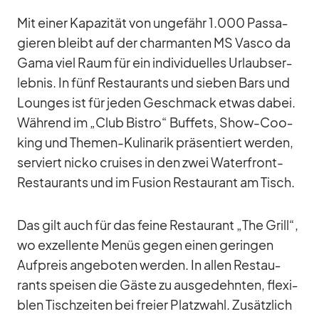
Mit ei­ner Ka­pa­zi­tät von un­ge­fähr 1.000 Pas­sa­
gie­ren bleibt auf der char­man­ten MS Vasco da
Gama viel Raum für ein in­di­vi­du­el­les Ur­laubs­er­
leb­nis. In fünf Re­stau­rants und sie­ben Bars und
Loun­ges ist für je­den Ge­schmack et­was da­bei.
Wäh­rend im „Club Bis­tro“ Buf­fets, Show-Coo­
king und The­men-Ku­li­na­rik prä­sen­tiert wer­den,
ser­viert nicko crui­ses in den zwei Wa­ter­front-
Re­stau­rants und im Fu­sion Re­stau­rant am Tisch.
Das gilt auch für das feine Re­stau­rant „The Grill“,
wo ex­zel­lente Me­nüs ge­gen ei­nen ge­rin­gen
Auf­preis an­ge­bo­ten wer­den. In al­len Re­stau­
rants spei­sen die Gäste zu aus­ge­dehn­ten, fle­xi­
blen Tisch­zei­ten bei freier Platz­wahl. Zu­sätz­lich