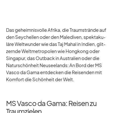
Das ge­heim­nis­volle Afrika, die Traum­strände auf
den Sey­chel­len oder den Ma­le­di­ven, spek­ta­ku­
läre Welt­wun­der wie das Taj Mahal in In­dien, glit­
zernde Welt­me­tro­po­len wie Hong­kong oder
Sin­ga­pur, das Out­back in Aus­tra­lien oder die
Na­tur­schön­heit Neu­see­lands: An Bord der MS
Vasco da Gama ent­de­cken die Rei­sen­den mit
Kom­fort die Schön­heit der Welt.
MS Vasco da Gama: Reisen zu
Traumzielen