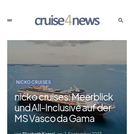
NICKO CRUISES
nicko cruises: Meerblick
und All-Inclusive auf der
MS Vasco da Gama
von
Elisabeth Kapral
1. September 2023