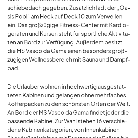
schie­be­dach ge­ge­ben. Zu­sätz­lich lädt der „Oa­
sis Pool“ am Heck auf Deck 10 zum Ver­wei­len
ein. Das groß­zü­gige Fit­ness-Cen­ter mit Kar­dio­
ge­rä­ten und Kur­sen steht für sport­li­che Ak­ti­vi­tä­
ten an Bord zur Ver­fü­gung. Au­ßer­dem be­sitzt
die MS Vasco da Gama ei­nen be­son­ders groß­
zü­gi­gen Well­ness­be­reich mit Sauna und Dampf­
bad.
Die Ur­lau­ber woh­nen in hoch­wer­tig aus­ge­stat­
te­ten Ka­bi­nen und ge­lan­gen ohne mehr­fa­ches
Kof­fer­pa­cken zu den schöns­ten Or­ten der Welt.
An Bord der MS Vasco da Gama fin­det je­der die
pas­sende Ka­bine. Zur Wahl ste­hen 16 ver­schie­
dene Ka­bi­nen­ka­te­go­rien, von In­nen­ka­bi­nen