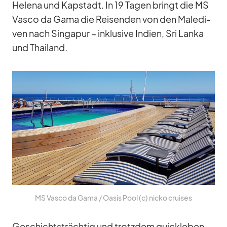
He­lena und Kap­stadt. In 19 Ta­gen bringt die MS
Vasco da Gama die Rei­sen­den von den Ma­le­di­
ven nach Sin­ga­pur – in­klu­sive In­dien, Sri Lanka
und Thai­land.
MS Vasco da Gama /​ Oa­sis Pool (c) nicko crui­ses
Ge­schichts­träch­tig und trotz­dem quick­le­ben­