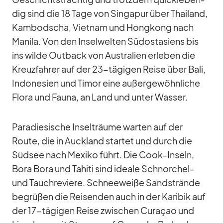
dig sind die 18 Tage von Sin­ga­pur über Thai­land,
Kam­bo­dscha, Viet­nam und Hong­kong nach
Ma­nila. Von den In­sel­wel­ten Süd­ost­asi­ens bis
ins wilde Out­back von Aus­tra­lien er­le­ben die
Kreuz­fah­rer auf der 23-tä­gi­gen Reise über Bali,
In­do­ne­sien und Ti­mor eine au­ßer­ge­wöhn­li­che
Flora und Fauna, an Land und un­ter Was­ser.
Pa­ra­die­si­sche In­sel­träume war­ten auf der
Route, die in Auck­land star­tet und durch die
Süd­see nach Me­xiko führt. Die Cook-In­seln,
Bora Bora und Ta­hiti sind ideale Schnor­chel-
und Tauch­re­viere. Schnee­weiße Sand­strände
be­grü­ßen die Rei­sen­den auch in der Ka­ri­bik auf
der 17-tä­gi­gen Reise zwi­schen Cu­ra­çao und