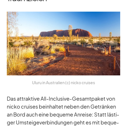
Ul­uru in Aus­tra­lien (c) nicko crui­ses
Das at­trak­tive All-In­clu­sive-Ge­samt­pa­ket von
nicko crui­ses be­inhal­tet ne­ben den Ge­trän­ken
an Bord auch eine be­queme An­reise: Statt läs­ti­
ger Um­stei­ge­ver­bin­dun­gen geht es mit be­que­