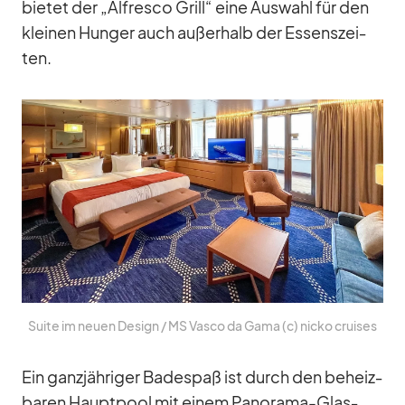
bie­tet der „Al­fresco Grill“ eine Aus­wahl für den
klei­nen Hun­ger auch au­ßer­halb der Es­sens­zei­
ten.
Suite im neuen De­sign /​ MS Vasco da Gama (c) nicko crui­ses
Ein ganz­jäh­ri­ger Ba­de­spaß ist durch den be­heiz­
ba­ren Haupt­pool mit ei­nem Pan­orama-Glas­