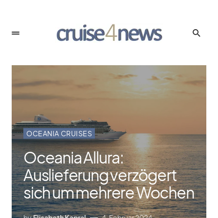
OCEANIA CRUISES
Oceania Allura:
Auslieferung verzögert
sich um mehrere Wochen
by
Elisabeth Kapral
4. Februar 2024