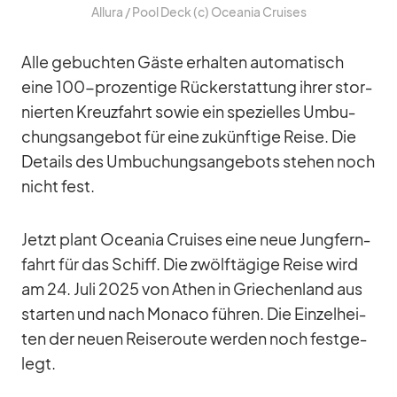
Al­lura /​ Pool Deck (c) Ocea­nia Crui­ses
Alle ge­buch­ten Gäste er­hal­ten au­to­ma­tisch
eine 100-pro­zen­tige Rück­erstat­tung ih­rer stor­
nier­ten Kreuz­fahrt so­wie ein spe­zi­el­les Um­bu­
chungs­an­ge­bot für eine zu­künf­tige Reise. Die
De­tails des Um­bu­chungs­an­ge­bots ste­hen noch
nicht fest.
Jetzt plant Ocea­nia Crui­ses eine neue Jung­fern­
fahrt für das Schiff. Die zwölf­tä­gige Reise wird
am 24. Juli 2025 von Athen in Grie­chen­land aus
star­ten und nach Mo­naco füh­ren. Die Ein­zel­hei­
ten der neuen Rei­se­route wer­den noch fest­ge­
legt.