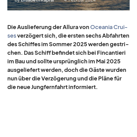
Die Aus­lie­fe­rung der Al­lura von
Ocea­nia Crui­
ses
ver­zö­gert sich, die ers­ten sechs Ab­fahr­ten
des Schif­fes im Som­mer 2025 wer­den ge­stri­
chen. Das Schiff be­fin­det sich bei Fin­can­tieri
im Bau und sollte ur­sprüng­lich im Mai 2025
aus­ge­lie­fert wer­den, doch die Gäste wur­den
nun über die Ver­zö­ge­rung und die Pläne für
die neue Jung­fern­fahrt in­for­miert.