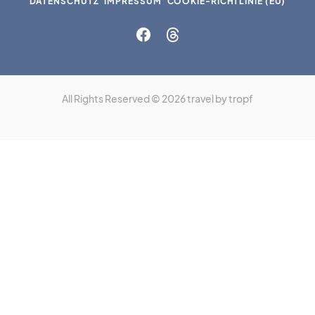
DATENSCHUTZ
IMPRESSUM
COOKIE-RICHTLINIE (EU)
All Rights Reserved © 2026 travel by tropf