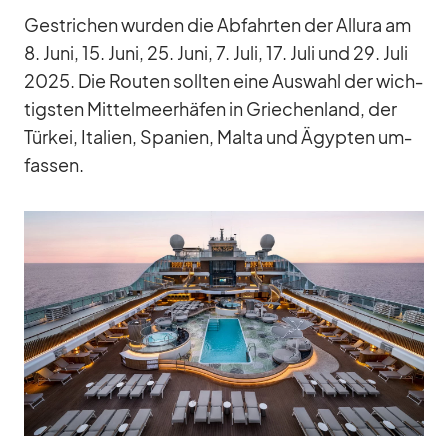
Ge­stri­chen wur­den die Ab­fahr­ten der Al­lura am
8. Juni, 15. Juni, 25. Juni, 7. Juli, 17. Juli und 29. Juli
2025. Die Rou­ten soll­ten eine Aus­wahl der wich­
tigs­ten Mit­tel­meer­hä­fen in Grie­chen­land, der
Tür­kei, Ita­lien, Spa­nien, Malta und Ägyp­ten um­
fas­sen.