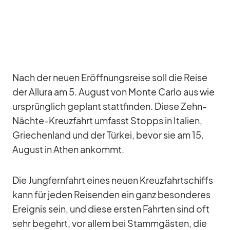
Nach der neuen Er­öff­nungs­reise soll die Reise
der Al­lura am 5. Au­gust von Monte Carlo aus wie
ur­sprüng­lich ge­plant statt­fin­den. Diese Zehn-
Nächte-Kreuz­fahrt um­fasst Stopps in Ita­lien,
Grie­chen­land und der Tür­kei, be­vor sie am 15.
Au­gust in Athen an­kommt.
Die Jung­fern­fahrt ei­nes neuen Kreuz­fahrt­schiffs
kann für je­den Rei­sen­den ein ganz be­son­de­res
Er­eig­nis sein, und diese ers­ten Fahr­ten sind oft
sehr be­gehrt, vor al­lem bei Stamm­gäs­ten, die