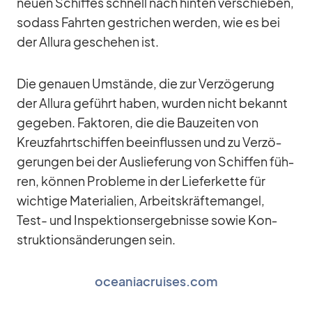
neuen Schif­fes schnell nach hin­ten ver­schie­ben,
so­dass Fahr­ten ge­stri­chen wer­den, wie es bei
der Al­lura ge­sche­hen ist.
Die ge­nauen Um­stände, die zur Ver­zö­ge­rung
der Al­lura ge­führt ha­ben, wur­den nicht be­kannt
ge­ge­ben. Fak­to­ren, die die Bau­zei­ten von
Kreuz­fahrt­schif­fen be­ein­flus­sen und zu Ver­zö­
ge­run­gen bei der Aus­lie­fe­rung von Schif­fen füh­
ren, kön­nen Pro­bleme in der Lie­fer­kette für
wich­tige Ma­te­ria­lien, Ar­beits­kräf­te­man­gel,
Test- und In­spek­ti­ons­er­geb­nisse so­wie Kon­
struk­ti­ons­än­de­run­gen sein.
oceaniacruises.com