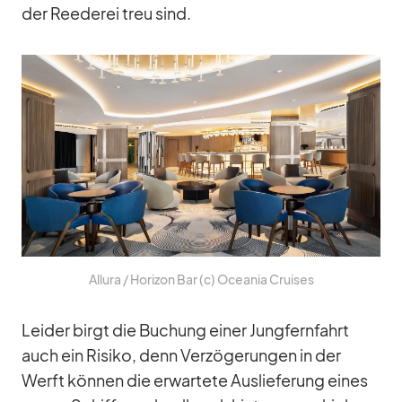
der Ree­de­rei treu sind.
Al­lura /​ Ho­ri­zon Bar (c) Ocea­nia Crui­ses
Lei­der birgt die Bu­chung ei­ner Jung­fern­fahrt
auch ein Ri­siko, denn Ver­zö­ge­run­gen in der
Werft kön­nen die er­war­tete Aus­lie­fe­rung ei­nes