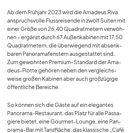
Ab dem Früh­jahr 2023 wird die Ama­deus Riva
an­spruchs­volle Fluss­rei­sende in zwölf Sui­ten mit
ei­ner Größe von 26,40 Qua­drat­me­tern ver­wöh­
nen – er­gänzt durch 67 Au­ßen­ka­bi­nen mit 17,50
Qua­drat­me­tern, die über­wie­gend mit ab­senk­
ba­ren Pan­ora­ma­fens­tern aus­ge­stat­tet sind.
Zum ge­wohn­ten Pre­mium-Stan­dard der Ama­
deus-Flotte ge­hö­ren ne­ben den ver­gleichs­
weise gro­ßen Ka­bi­nen aber auch groß­zü­gige
öf­fent­li­che Be­rei­che.
So kön­nen sich die Gäste auf ein ele­gan­tes
Pan­orama-Re­stau­rant, das Platz für alle Pas­sa­
giere bie­tet, eine Gour­met-Lounge, eine Pan­
orama-Bar mit Tanz­flä­che, das klas­si­sche „Café