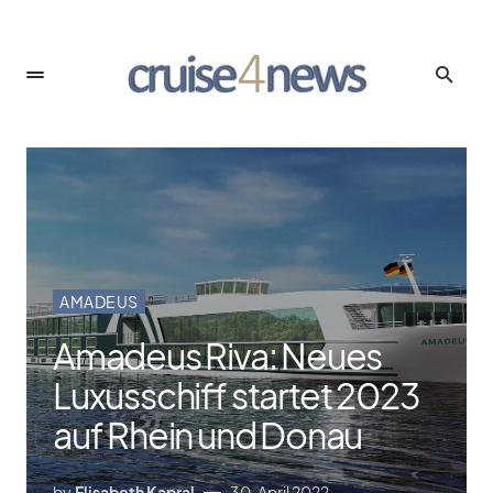
AMADEUS
Amadeus Riva: Neues
Luxusschiff startet 2023
auf Rhein und Donau
by
Elisabeth Kapral
30. April 2022