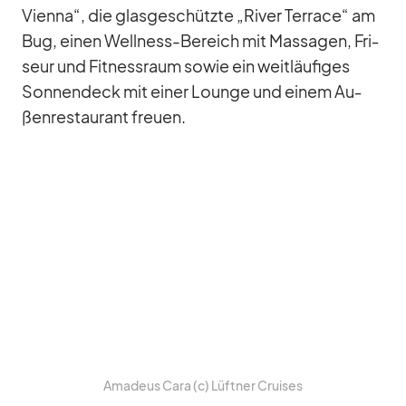
Vi­enna“, die glas­ge­schützte „Ri­ver Ter­race“ am
Bug, ei­nen Well­ness-Be­reich mit Mas­sa­gen, Fri­
seur und Fit­ness­raum so­wie ein weit­läu­fi­ges
Son­nen­deck mit ei­ner Lounge und ei­nem Au­
ßen­re­stau­rant freuen.
Ama­deus Cara (c) Lüft­ner Crui­ses