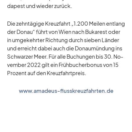
da­pest und wie­der zu­rück.
Die zehn­tä­gige Kreuz­fahrt „1.200 Mei­len ent­lang
der Do­nau“ führt von Wien nach Bu­ka­rest oder
in um­ge­kehr­ter Rich­tung durch sie­ben Län­der
und er­reicht da­bei auch die Do­nau­mün­dung ins
Schwar­zer Meer. Für alle Bu­chun­gen bis 30. No­
vem­ber 2022 gilt ein Früh­bu­cher­bo­nus von 15
Pro­zent auf den Kreuz­fahrt­preis.
www.amadeus-flusskreuzfahrten.de