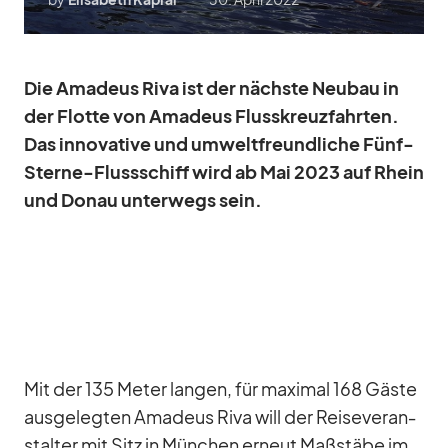
Die Ama­deus Riva ist der nächste Neu­bau in
der Flotte von Ama­deus Fluss­kreuz­fahr­ten.
Das in­no­va­tive und um­welt­freund­li­che Fünf-
Sterne-Fluss­schiff wird ab Mai 2023 auf Rhein
und Do­nau un­ter­wegs sein.
Mit der 135 Me­ter lan­gen, für ma­xi­mal 168 Gäste
aus­ge­leg­ten Ama­deus Riva will der Rei­se­ver­an­
stal­ter mit Sitz in Mün­chen er­neut Maß­stäbe im