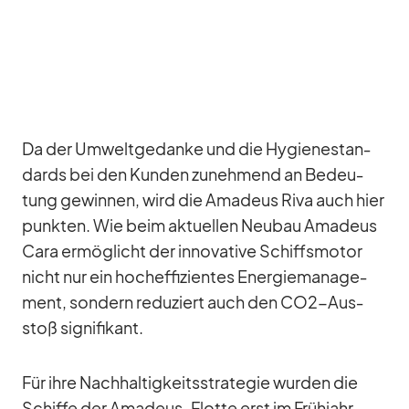
Da der Um­welt­ge­danke und die Hy­gie­ne­stan­
dards bei den Kun­den zu­neh­mend an Be­deu­
tung ge­win­nen, wird die Ama­deus Riva auch hier
punk­ten. Wie beim ak­tu­el­len Neu­bau Ama­deus
Cara er­mög­licht der in­no­va­tive Schiffs­mo­tor
nicht nur ein hoch­ef­fi­zi­en­tes En­er­gie­ma­nage­
ment, son­dern re­du­ziert auch den CO2-Aus­
stoß si­gni­fi­kant.
Für ihre Nach­hal­tig­keits­stra­te­gie wur­den die
Schiffe der Ama­deus-Flotte erst im Früh­jahr