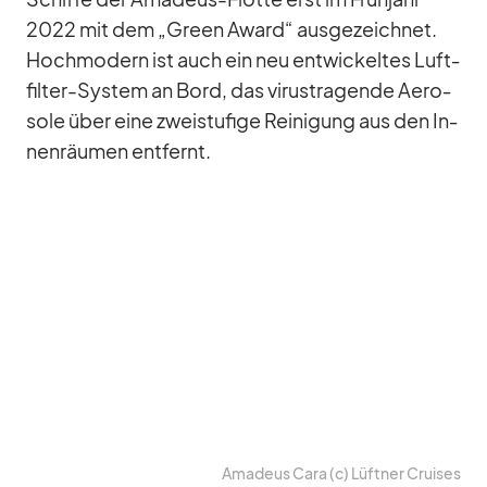
2022 mit dem „Green Award“ aus­ge­zeich­net.
Hoch­mo­dern ist auch ein neu ent­wi­ckel­tes Luft­
fil­ter-Sys­tem an Bord, das vi­rus­tra­gende Ae­ro­
sole über eine zwei­stu­fige Rei­ni­gung aus den In­
nen­räu­men ent­fernt.
Ama­deus Cara (c) Lüft­ner Crui­ses