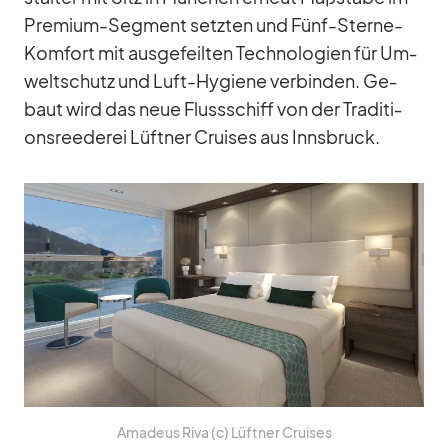
Pre­mium-Seg­ment setz­ten und Fünf-Sterne-
Kom­fort mit aus­ge­feil­ten Tech­no­lo­gien für Um­
welt­schutz und Luft-Hy­giene ver­bin­den. Ge­
baut wird das neue Fluss­schiff von der Tra­di­ti­
ons­ree­de­rei Lüft­ner Crui­ses aus Inns­bruck.
Ama­deus Riva (c) Lüft­ner Crui­ses