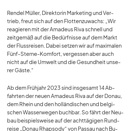
Ren­del Mül­ler, Di­rek­to­rin Mar­ke­ting und Ver­
trieb, freut sich auf den Flot­ten­zu­wachs: „Wir
re­agie­ren mit der Ama­deus Riva schnell und
zeit­ge­mäß auf die Be­dürf­nisse auf dem Markt
der Fluss­rei­sen. Da­bei set­zen wir auf ma­xi­ma­len
Fünf-Sterne-Kom­fort, ver­ges­sen aber auch
nicht auf die Um­welt und die Ge­sund­heit un­se­
rer Gäste.“
Ab dem Früh­jahr 2023 sind ins­ge­samt 14 Ab­
fahr­ten der neuen Ama­deus Riva auf der Do­nau,
dem Rhein und den hol­län­di­schen und bel­gi­
schen Was­ser­we­gen buch­bar. So fährt der Neu­
bau bei­spiels­weise auf der acht­tä­gi­gen Rund­
reise „Do­nau Rhap­sody“ von Pas­sau nach Bu­