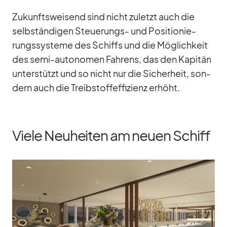
Zu­kunfts­wei­send sind nicht zu­letzt auch die
selb­stän­di­gen Steue­rungs- und Po­si­tio­nie­
rungs­sys­teme des Schiffs und die Mög­lich­keit
des semi-au­to­no­men Fah­rens, das den Ka­pi­tän
un­ter­stützt und so nicht nur die Si­cher­heit, son­
dern auch die Treib­stoff­ef­fi­zi­enz er­höht.
Viele Neuheiten am neuen Schiff