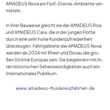
AMADEUS Nova ein Fünf-Sterne-Am­bi­ente ver­
mit­teln.
In ih­rer Bau­weise gleicht sie der AMADEUS Riva
und AMADEUS Cara, die in der jun­gen Flotte
durch eine sehr hohe Kun­den­zu­frie­den­heit
über­zeu­gen. Fahrt­ge­biete der AMADEUS Nova
wer­den ab 2024 mit Rhein und Do­nau die gro­
ßen Ströme Eu­ro­pas sein. Sie be­geis­tern mit ih­
ren his­to­ri­schen Se­hens­wür­dig­kei­ten auch ein
in­ter­na­tio­na­les Pu­bli­kum.
www.amadeus-flusskreuzfahrten.de