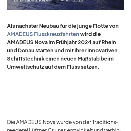
Als nächs­ter Neu­bau für die junge Flotte von
AMADEUS Fluss­kreuz­fahr­ten
wird die
AMADEUS Nova im Früh­jahr 2024 auf Rhein
und Do­nau star­ten und mit ih­rer in­no­va­ti­ven
Schiffs­tech­nik ei­nen neuen Maß­stab beim
Um­welt­schutz auf dem Fluss set­zen.
Die AMADEUS Nova wurde von der Tra­di­ti­ons­
ree­de­rei Lüft­ner Crui­ses ent­wi­ckelt und ver­bin­