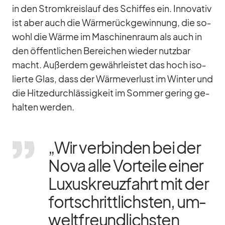
in den Strom­kreis­lauf des Schif­fes ein. In­no­va­tiv
ist aber auch die Wär­me­rück­ge­win­nung, die so­
wohl die Wärme im Ma­schi­nen­raum als auch in
den öf­fent­li­chen Be­rei­chen wie­der nutz­bar
macht. Au­ßer­dem ge­währ­leis­tet das hoch iso­
lierte Glas, dass der Wär­me­ver­lust im Win­ter und
die Hit­ze­durch­läs­sig­keit im Som­mer ge­ring ge­
hal­ten wer­den.
„Wir ver­bin­den bei der
Nova alle Vor­teile ei­ner
Lu­xus­kreuz­fahrt mit der
fort­schritt­lichs­ten, um­
welt­freund­lichs­ten