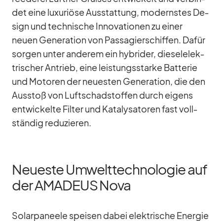
det eine lu­xu­riöse Aus­stat­tung, mo­derns­tes De­
sign und tech­ni­sche In­no­va­tio­nen zu ei­ner
neuen Ge­ne­ra­tion von Pas­sa­gier­schif­fen. Da­für
sor­gen un­ter an­de­rem ein hy­bri­der, die­sel­elek­
tri­scher An­trieb, eine leis­tungs­starke Bat­te­rie
und Mo­to­ren der neu­es­ten Ge­ne­ra­tion, die den
Aus­stoß von Luft­schad­stof­fen durch ei­gens
ent­wi­ckelte Fil­ter und Ka­ta­ly­sa­to­ren fast voll­
stän­dig re­du­zie­ren.
Neueste Umwelttechnologie auf
der AMADEUS Nova
So­lar­pa­neele spei­sen da­bei elek­tri­sche En­er­gie