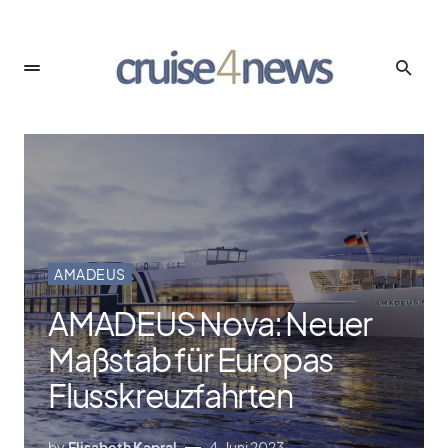
AMADEUS
AMADEUS Nova: Neuer
Maßstab für Europas
Flusskreuzfahrten
by
Elisabeth Kapral
4. Juni 2023