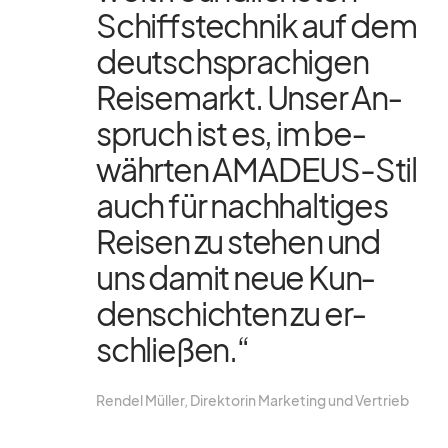
Schiffs­tech­nik auf dem
deutsch­spra­chi­gen
Rei­se­markt. Un­ser An­
spruch ist es, im be­
währ­ten AMA­DEUS-Stil
auch für nach­hal­ti­ges
Rei­sen zu ste­hen und
uns da­mit neue Kun­
den­schich­ten zu er­
schlie­ßen.“
Ren­del Mül­ler, Di­rek­to­rin Mar­ke­ting und Ver­trieb