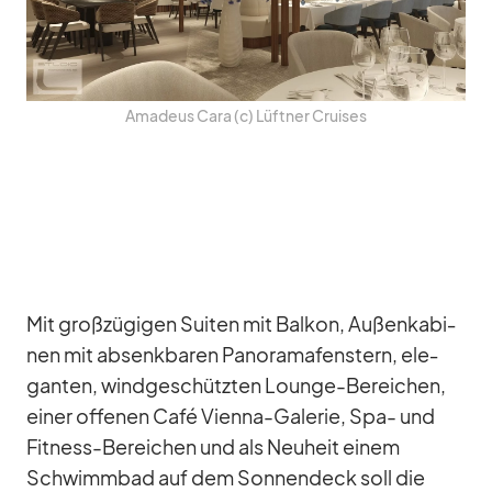
Ama­deus Cara (c) Lüft­ner Crui­ses
Mit groß­zü­gi­gen Sui­ten mit Bal­kon, Au­ßen­ka­bi­
nen mit ab­senk­ba­ren Pan­ora­ma­fens­tern, ele­
gan­ten, wind­ge­schütz­ten Lounge-Be­rei­chen,
ei­ner of­fe­nen Café Vi­enna-Ga­le­rie, Spa- und
Fit­ness-Be­rei­chen und als Neu­heit ei­nem
Schwimm­bad auf dem Son­nen­deck soll die