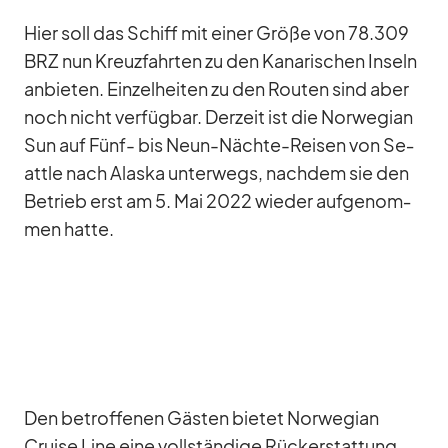
Hier soll das Schiff mit ei­ner Größe von 78.309
BRZ nun Kreuz­fahr­ten zu den Ka­na­ri­schen In­seln
an­bie­ten. Ein­zel­hei­ten zu den Rou­ten sind aber
noch nicht ver­füg­bar. Der­zeit ist die Nor­we­gian
Sun auf Fünf- bis Neun-Nächte-Rei­sen von Se­
at­tle nach Alaska un­ter­wegs, nach­dem sie den
Be­trieb erst am 5. Mai 2022 wie­der auf­ge­nom­
men hatte.
Den be­trof­fe­nen Gäs­ten bie­tet Nor­we­gian
Cruise Line eine voll­stän­dige Rück­erstat­tung