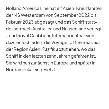
Hol­land Ame­rica Line hat elf Asien-Kreuz­fahr­ten
der MS Wes­ter­dam von Sep­tem­ber 2022 bis
Fe­bruar 2023 ab­ge­sagt und das Schiff statt­
des­sen nach Aus­tra­lien und Neu­see­land ver­legt
– und Royal Ca­rib­bean In­ter­na­tio­nal hat sich
dazu ent­schie­den, die Voy­a­ger of the Seas aus
der Re­gion Asien-Pa­zi­fik ab­zu­zie­hen, wo das
Schiff in den letz­ten zehn Jah­ren ge­fah­ren ist.
Sie wird nun zu­nächst in Eu­ropa und spä­ter in
Nord­ame­rika ein­ge­setzt.