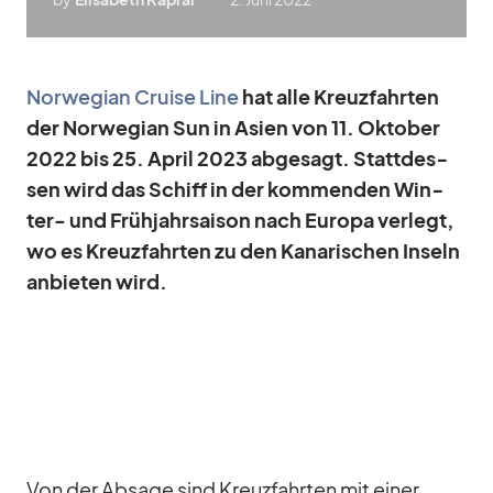
Nor­we­gian Cruise Line
hat alle Kreuz­fahr­ten
der Nor­we­gian Sun in Asien von 11. Ok­to­ber
2022 bis 25. April 2023 ab­ge­sagt. Statt­des­
sen wird das Schiff in der kom­men­den Win­
ter- und Früh­jahrs­ai­son nach Eu­ropa ver­legt,
wo es Kreuz­fahr­ten zu den Ka­na­ri­schen In­seln
an­bie­ten wird.
Von der Ab­sage sind Kreuz­fahr­ten mit ei­ner