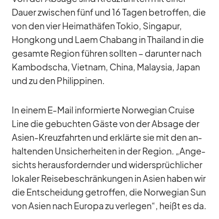
Dauer zwi­schen fünf und 16 Ta­gen be­trof­fen, die
von den vier Hei­mat­hä­fen To­kio, Sin­ga­pur,
Hong­kong und Laem Cha­bang in Thai­land in die
ge­samte Re­gion füh­ren soll­ten – dar­un­ter nach
Kam­bo­dscha, Viet­nam, China, Ma­lay­sia, Ja­pan
und zu den Phil­ip­pi­nen.
In ei­nem E‑Mail in­for­mierte Nor­we­gian Cruise
Line die ge­buch­ten Gäste von der Ab­sage der
Asien-Kreuz­fahr­ten und er­klärte sie mit den an­
hal­ten­den Un­si­cher­hei­ten in der Re­gion. „An­ge­
sichts her­aus­for­dern­der und wi­der­sprüch­li­cher
lo­ka­ler Rei­se­be­schrän­kun­gen in Asien ha­ben wir
die Ent­schei­dung ge­trof­fen, die Nor­we­gian Sun
von Asien nach Eu­ropa zu ver­le­gen“, heißt es da.