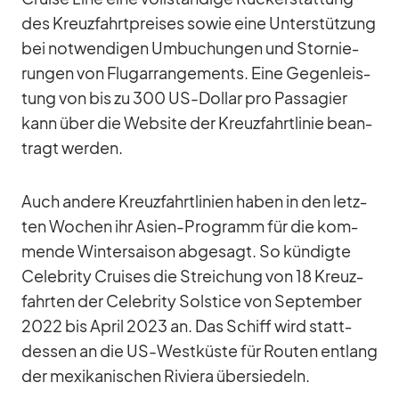
des Kreuz­fahrt­prei­ses so­wie eine Un­ter­stüt­zung
bei not­wen­di­gen Um­bu­chun­gen und Stor­nie­
run­gen von Flug­ar­ran­ge­ments. Eine Ge­gen­leis­
tung von bis zu 300 US-Dol­lar pro Pas­sa­gier
kann über die Web­site der Kreuz­fahrt­li­nie be­an­
tragt wer­den.
Auch an­dere Kreuz­fahrt­li­nien ha­ben in den letz­
ten Wo­chen ihr Asien-Pro­gramm für die kom­
mende Win­ter­sai­son ab­ge­sagt. So kün­digte
Ce­le­brity Crui­ses die Strei­chung von 18 Kreuz­
fahr­ten der Ce­le­brity Sol­stice von Sep­tem­ber
2022 bis April 2023 an. Das Schiff wird statt­
des­sen an die US-West­küste für Rou­ten ent­lang
der me­xi­ka­ni­schen Ri­viera über­sie­deln.