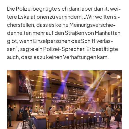
Die Po­li­zei be­gnügte sich dann aber da­mit, wei­
tere Es­ka­la­tio­nen zu ver­hin­dern: „Wir woll­ten si­
cher­stel­len, dass es keine Mei­nungs­ver­schie­
den­hei­ten mehr auf den Stra­ßen von Man­hat­tan
gibt, wenn Ein­zel­per­so­nen das Schiff ver­las­
sen“, sagte ein Po­li­zei-Spre­cher. Er be­stä­tigte
auch, dass es zu kei­nen Ver­haf­tun­gen kam.