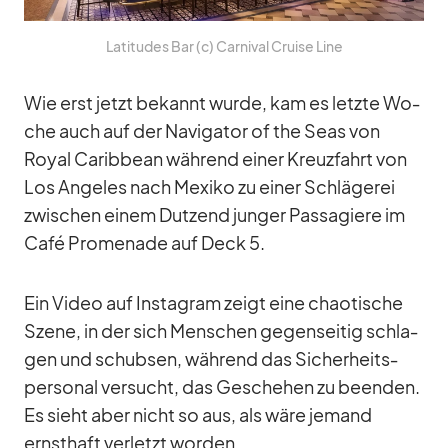
La­ti­tu­des Bar (c) Car­ni­val Cruise Line
Wie erst jetzt be­kannt wurde, kam es letzte Wo­
che auch auf der Na­vi­ga­tor of the Seas von
Royal Ca­rib­bean wäh­rend ei­ner Kreuz­fahrt von
Los An­ge­les nach Me­xiko zu ei­ner Schlä­ge­rei
zwi­schen ei­nem Dut­zend jun­ger Pas­sa­giere im
Café Pro­me­nade auf Deck 5.
Ein Vi­deo auf In­sta­gram zeigt eine chao­ti­sche
Szene, in der sich Men­schen ge­gen­sei­tig schla­
gen und schub­sen, wäh­rend das Si­cher­heits­
per­so­nal ver­sucht, das Ge­sche­hen zu be­en­den.
Es sieht aber nicht so aus, als wäre je­mand
ernst­haft ver­letzt wor­den.