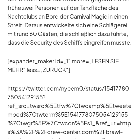
frühe zwei Per­so­nen auf der Tanz­flä­che des
Nacht­clubs an Bord der Car­ni­val Ma­gic in ei­nen
Streit. Dar­aus ent­wi­ckelte sich eine Schlä­ge­rei
mit rund 60 Gäs­ten, die schließ­lich dazu führte,
dass die Se­cu­rity des Schiffs ein­grei­fen musste.
[expander_​maker id=„1“ more=„LESEN SIE
MEHR“ less=„ZURÜCK“]
https://twitter.com/nyeem0/status/15417780
75054129155?
ref_src=twsrc%5Etfw%7Ctwcamp%5Etweete
mbed%7Ctwterm%5E1541778075054129155
%7Ctwgr%5E%7Ctwcon%5Es1_&ref_url=http
s%3A%2F%2Fcrew-center.com%2Fbrawl-