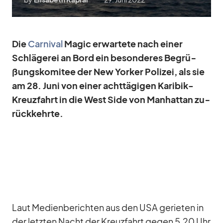
Die
Car­ni­val
Ma­gic er­war­tete nach ei­ner
Schlä­ge­rei an Bord ein be­son­de­res Be­grü­
ßungs­ko­mi­tee der New Yor­ker Po­li­zei, als sie
am 28. Juni von ei­ner acht­tä­gi­gen Ka­ri­bik-
Kreuz­fahrt in die West Side von Man­hat­tan zu­
rück­kehrte.
Laut Me­di­en­be­rich­ten aus den USA ge­rie­ten in
der letz­ten Nacht der Kreuz­fahrt ge­gen 5.20 Uhr