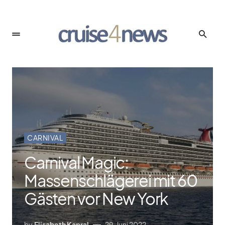
CARNIVAL
Carnival Magic:
Massenschlägerei mit 60
Gästen vor New York
by
Elisabeth Kapral
29. Juni 2022