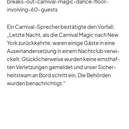
breaks-out-carnival-magic-dance-floor-
involving-60-guests
Ein Car­ni­val-Spre­cher be­stä­tigte den Vor­fall:
„Letzte Nacht, als die Car­ni­val Ma­gic nach New
York zu­rück­kehrte, wa­ren ei­nige Gäste in eine
Aus­ein­an­der­set­zung in ei­nem Nacht­club ver­wi­
ckelt. Glück­li­cher­weise wur­den keine ernst­haf­
ten Ver­let­zun­gen ge­mel­det und un­ser Si­cher­
heits­team an Bord schritt ein. Die Be­hör­den
wur­den be­nach­rich­tigt.“