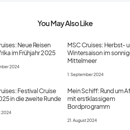
You May Also Like
ruises: Neue Reisen
MSC Cruises: Herbst- 
rika im Frühjahr 2025
Wintersaison im sonni
Mittelmeer
ember 2024
1. September 2024
uises: Festival Cruise
Mein Schiff: Rund um Af
025 in die zweite Runde
mit erstklassigem
Bordprogramm
t 2024
21. August 2024