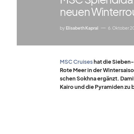
neuen Winterro
by
Elisabeth Kapral
6. Oktober 2
MSC Crui­ses
hat die Sie­be
Rote Meer
in der Win­ter­sai­
schen Sokhna er­gänzt. Da­mit 
Kairo und die Py­ra­mi­den zu 