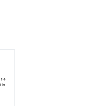
 sie
 in