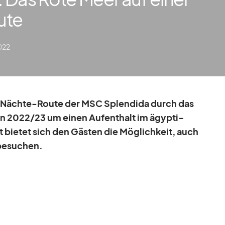
ute
022
n-Nächte-Route der
MSC Sple­ndida
durch das
son 2022/​23
um ei­nen Auf­ent­halt im ägyp­ti­
bie­tet sich den Gäs­ten die Mög­lich­keit, auch
be­su­chen.