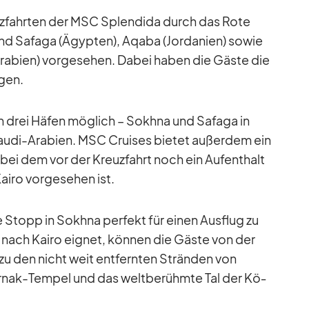
­fahr­ten der MSC Sple­ndida durch das Rote
 Sa­faga (Ägyp­ten), Aqaba (Jor­da­nien) so­wie
­bien) vor­ge­se­hen. Da­bei ha­ben die Gäste die
­gen.
in drei Hä­fen mög­lich – Sokhna und Sa­faga in
audi-Ara­bien. MSC Crui­ses bie­tet au­ßer­dem ein
is, bei dem vor der Kreuz­fahrt noch ein Auf­ent­halt
iro vor­ge­se­hen ist.
Stopp in Sokhna per­fekt für ei­nen Aus­flug zu
d nach Kairo eig­net, kön­nen die Gäste von der
 zu den nicht weit ent­fern­ten Strän­den von
­nak-Tem­pel und das welt­be­rühmte Tal der Kö­