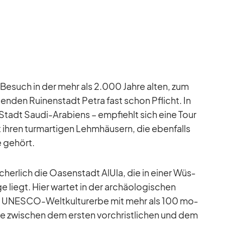
n Be­such in der mehr als 2.000 Jahre al­ten, zum
n­den Rui­nen­stadt Pe­tra fast schon Pflicht. In
Stadt Saudi-Ara­bi­ens – emp­fiehlt sich eine Tour
 ih­ren turm­ar­ti­gen Lehm­häu­sern, die eben­falls
 ge­hört.
i­cher­lich die Oa­sen­stadt AlUla, die in ei­ner Wüs­
e liegt. Hier war­tet in der ar­chäo­lo­gi­schen
e UNESCO-Welt­kul­tur­erbe mit mehr als 100 mo­
die zwi­schen dem ers­ten vor­christ­li­chen und dem