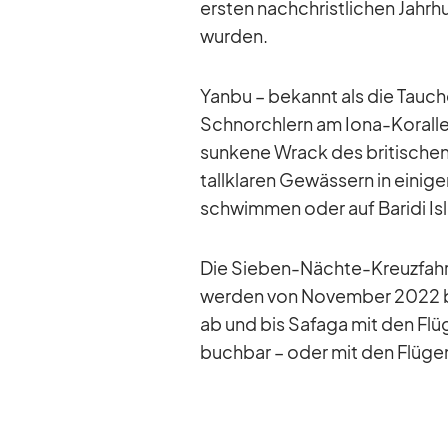
ers­ten nach­christ­li­chen Jahr
wur­den.
Yanbu – be­kannt als die Tau­ch
Schnorch­lern am Iona-Ko­ral­le
sun­kene Wrack des bri­ti­schen
tall­kla­ren Ge­wäs­sern in ei­ni­
schwim­men oder auf Ba­ridi Is
Die Sie­ben-Nächte-Kreuz­fah
wer­den von No­vem­ber 2022 bi
ab und bis Sa­faga mit den Flü
buch­bar – oder mit den Flü­ge