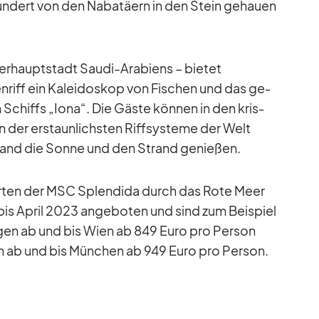
­hun­dert von den Na­ba­tä­ern in den Stein ge­hauen
er­haupt­stadt Saudi-Ara­bi­ens – bie­tet
n­riff ein Ka­lei­do­skop von Fi­schen und das ge­
 Schiffs „Iona“. Die Gäste kön­nen in den kris­
gen der er­staun­lichs­ten Riff­sys­teme der Welt
­land die Sonne und den Strand ge­nie­ßen.
r­ten der MSC Sple­ndida durch das Rote Meer
s April 2023 an­ge­bo­ten und sind zum Bei­spiel
­gen ab und bis Wien ab 849 Euro pro Per­son
n ab und bis Mün­chen ab 949 Euro pro Per­son.