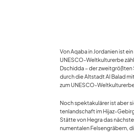
Von Aqaba in Jor­da­nien ist ei
UNESCO-Welt­kul­tur­erbe zäh­le
Dsch­idda – der zweit­größ­ten 
durch die Alt­stadt Al Ba­lad mit
zum UNESCO-Welt­kul­tur­erbe
Noch spek­ta­ku­lä­rer ist aber s
ten­land­schaft im Hi­jaz-Ge­birg
Stätte von He­gra das nächst
nu­men­ta­len Fel­sen­grä­bern, 