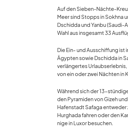
Auf den Sie­ben-Nächte-Kreuz
Meer sind Stopps in Sokhna und
Dsch­idda und Yanbu (Saudi-Ara
Wahl aus ins­ge­samt 33 Aus­flü
Die Ein- und Aus­schif­fung ist 
Ägyp­ten so­wie Dsch­idda in S
ver­län­ger­tes Ur­laubs­er­leb­n
von ein oder zwei Näch­ten in Ka
Wäh­rend sich der 13-stün­dige 
den Py­ra­mi­den von Gi­zeh un
Ha­fen­stadt Sa­faga ent­we­der
Hurghada fah­ren oder den Kar
nige in Lu­xor be­su­chen.