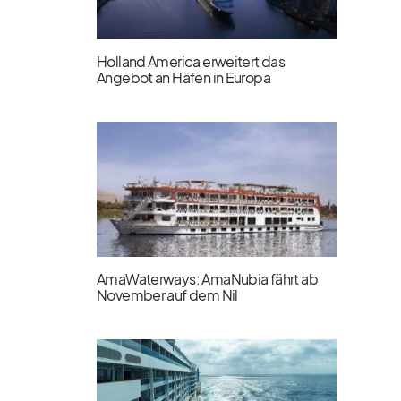
Holland America erweitert das
Angebot an Häfen in Europa
AmaWaterways: AmaNubia fährt ab
November auf dem Nil