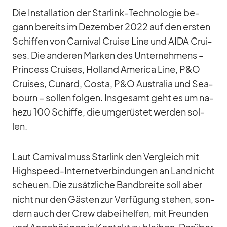
Die In­stal­la­tion der Star­link-Tech­no­lo­gie be­
gann be­reits im De­zem­ber 2022 auf den ers­ten
Schif­fen von Car­ni­val Cruise Line und AIDA Crui­
ses. Die an­de­ren Mar­ken des Un­ter­neh­mens –
Prin­cess Crui­ses, Hol­land Ame­rica Line, P&O
Crui­ses, Cu­nard, Costa, P&O Aus­tra­lia und Sea­
bourn – sol­len fol­gen. Ins­ge­samt geht es um na­
hezu 100 Schiffe, die um­ge­rüs­tet wer­den sol­
len.
Laut Car­ni­val muss Star­link den Ver­gleich mit
High­speed-In­ter­net­ver­bin­dun­gen an Land nicht
scheuen. Die zu­sätz­li­che Band­breite soll aber
nicht nur den Gäs­ten zur Ver­fü­gung ste­hen, son­
dern auch der Crew da­bei hel­fen, mit Freun­den