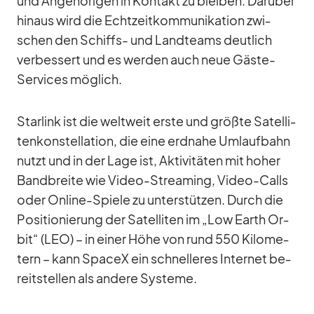
und An­ge­hö­ri­gen in Kon­takt zu blei­ben. Dar­über
hin­aus wird die Echt­zeit­kom­mu­ni­ka­tion zwi­
schen den Schiffs- und Land­teams deut­lich
ver­bes­sert und es wer­den auch neue Gäste-
Ser­vices mög­lich.
Star­link ist die welt­weit erste und größte Sa­tel­li­
ten­kon­stel­la­tion, die eine erd­nahe Um­lauf­bahn
nutzt und in der Lage ist, Ak­ti­vi­tä­ten mit ho­her
Band­breite wie Vi­deo-Strea­ming, Vi­deo-Calls
oder On­line-Spiele zu un­ter­stüt­zen. Durch die
Po­si­tio­nie­rung der Sa­tel­li­ten im „Low Earth Or­
bit“ (LEO) – in ei­ner Höhe von rund 550 Ki­lo­me­
tern – kann SpaceX ein schnel­le­res In­ter­net be­
reit­stel­len als an­dere Sys­teme.