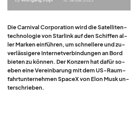
Die Car­ni­val Cor­po­ra­tion wird die Sa­tel­li­ten­
tech­no­lo­gie von Star­link auf den Schif­fen al­
ler Mar­ken ein­füh­ren, um schnel­lere und zu­
ver­läs­si­gere In­ter­net­ver­bin­dun­gen an Bord
bie­ten zu kön­nen. Der Kon­zern hat da­für so­
eben eine Ver­ein­ba­rung mit dem US-Raum­
fahrt­un­ter­neh­men SpaceX von Elon Musk un­
ter­schrie­ben.