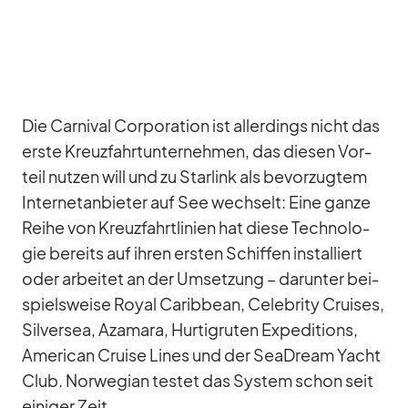
Die Car­ni­val Cor­po­ra­tion ist al­ler­dings nicht das
erste Kreuz­fahrt­un­ter­neh­men, das die­sen Vor­
teil nut­zen will und zu Star­link als be­vor­zug­tem
In­ter­net­an­bie­ter auf See wech­selt: Eine ganze
Reihe von Kreuz­fahrt­li­nien hat diese Tech­no­lo­
gie be­reits auf ih­ren ers­ten Schif­fen in­stal­liert
oder ar­bei­tet an der Um­set­zung – dar­un­ter bei­
spiels­weise Royal Ca­rib­bean, Ce­le­brity Crui­ses,
Sil­ver­sea, Aza­mara, Hur­tig­ru­ten Ex­pe­di­ti­ons,
Ame­ri­can Cruise Li­nes und der SeaD­ream Yacht
Club. Nor­we­gian tes­tet das Sys­tem schon seit
ei­ni­ger Zeit.