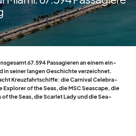
g
ins­ge­samt 67.594 Pas­sa­gie­ren an ei­nem ein­
 in sei­ner lan­gen Ge­schichte ver­zeich­net.
acht Kreuz­fahrt­schiffe: die Car­ni­val Ce­le­bra­
die Ex­plo­rer of the Seas, die MSC Se­as­cape, die
s of the Seas, die Scar­let Lady und die Sea­