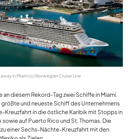
­way in Mi­ami (c) Nor­we­gian Cruise Line
te an die­sem Re­kord-Tag zwei Schiffe in Mi­ami.
das größte und neu­este Schiff des Un­ter­neh­mens
Kreuz­fahrt in die öst­li­che Ka­ri­bik mit Stopps in
lik so­wie auf Pu­erto Rico und St. Tho­mas. Die
­ami zu ei­ner Sechs-Nächte-Kreuz­fahrt mit den
e­xiko als Zie­len.