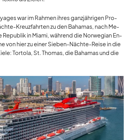
y­a­ges war im Rah­men ih­res ganz­jäh­ri­gen Pro­
hte-Kreuz­fahr­ten zu den Ba­ha­mas, nach Me­
he Re­pu­blik in Mi­ami, wäh­rend die Nor­we­gian En­
ne von hier zu ei­ner Sie­ben-Nächte-Reise in die
e Ziele: Tor­tola, St. Tho­mas, die Ba­ha­mas und die