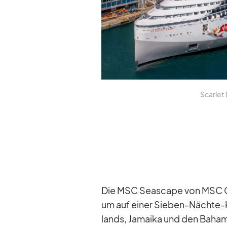
Scar­let 
Die MSC Se­as­cape von MSC Crui­
um auf ei­ner Sie­ben-Nächte-K
lands, Ja­maika und den Ba­ha­m