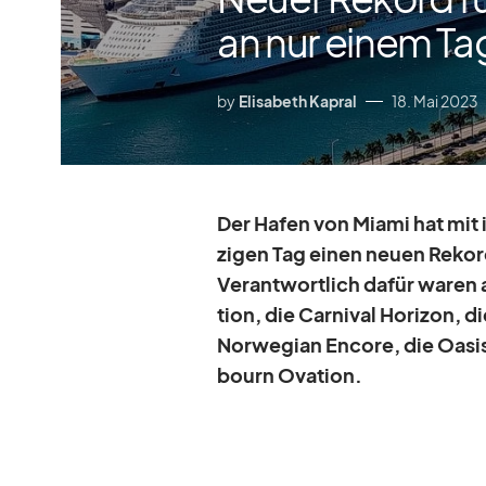
an nur einem Ta
by
Elisabeth Kapral
18. Mai 2023
Der Ha­fen von Mi­ami hat mit 
zi­gen Tag ei­nen neuen Re­kord
Ver­ant­wort­lich da­für wa­ren 
tion, die Car­ni­val Ho­ri­zon, 
Nor­we­gian En­core, die Oa­si
bourn Ova­tion.