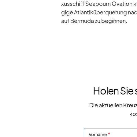
xus­schiff Sea­bourn Ova­tion k
gige At­lan­tik­über­que­rung na
auf Ber­muda zu be­gin­nen.
Holen Sie 
Die aktuellen Kreu
ko
Vorname