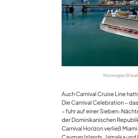
Nor­we­gian Breaka
Auch Car­ni­val Cruise Line hat
Die Car­ni­val Ce­le­bra­tion – 
– fuhr auf ei­ner Sie­ben-Nächte-
der Do­mi­ni­ka­ni­schen Re­pu­b
Car­ni­val Ho­ri­zon ver­ließ Mi
Cayman Is­lands, Ja­maika und M