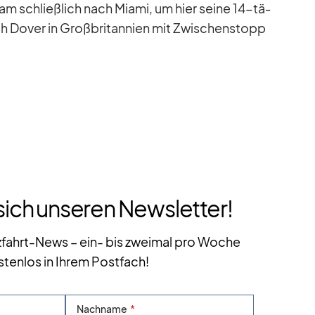
am schließ­lich nach Mi­ami, um hier seine 14-tä­
ch Do­ver in Groß­bri­tan­nien mit Zwi­schen­stopp
sich unseren Newsletter!
zfahrt-News – ein- bis zweimal pro Woche
stenlos in Ihrem Postfach!
Nachname