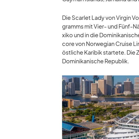
Die Scar­let Lady von Vir­gin Vo
gramms mit Vier- und Fünf-Näc
xiko und in die Do­mi­ni­ka­ni­sc
core von Nor­we­gian Cruise Li
öst­li­che Ka­ri­bik star­tete. Di
Do­mi­ni­ka­ni­sche Re­pu­blik.