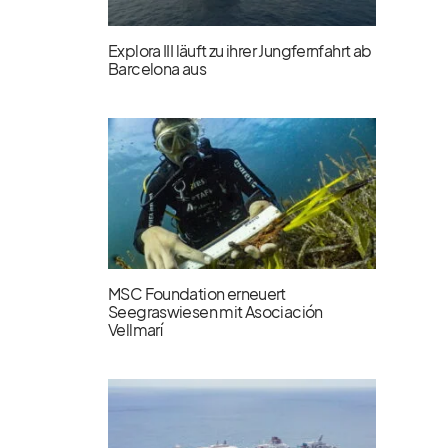
Explora III läuft zu ihrer Jungfernfahrt ab
Barcelona aus
MSC Foundation erneuert
Seegraswiesen mit Asociación
Vellmarí