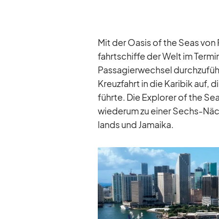
Mit der Oa­sis of the Seas von 
fahrt­schiffe der Welt im Ter­mi­
Pas­sa­gier­wech­sel durch­zu­f
Kreuz­fahrt in die Ka­ri­bik auf,
führte. Die Ex­plo­rer of the Se
wie­derum zu ei­ner Sechs-Nä
lands und Ja­maika.