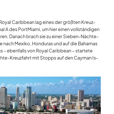
Royal Ca­rib­bean lag ei­nes der größ­ten Kreuz­
nal A des Port­Mi­ami, um hier ei­nen voll­stän­di­gen
üh­ren. Da­nach brach sie zu ei­ner Sie­ben-Nächte-
 die nach Me­xiko, Hon­du­ras und auf die Ba­ha­mas
as – eben­falls von Royal Ca­rib­bean – star­tete
chte-Kreuz­fahrt mit Stopps auf den Cayman Is­