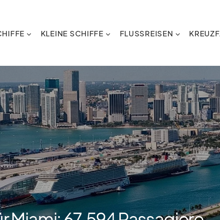
HIFFE
KLEINE SCHIFFE
FLUSSREISEN
KREUZF
r Miami: 67.594 Passagiere