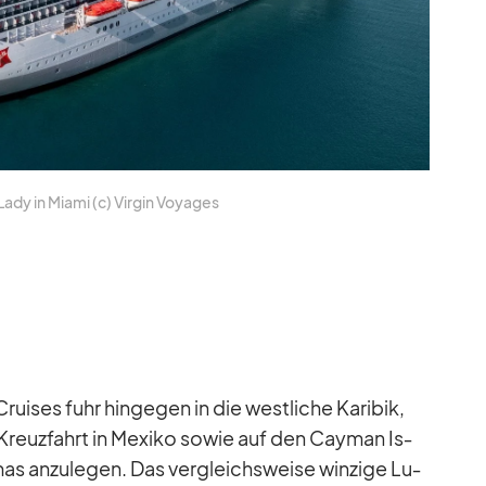
Lady in Mi­ami (c) Vir­gin Voy­a­ges
ses fuhr hin­ge­gen in die west­li­che Ka­ri­bik,
reuz­fahrt in Me­xiko so­wie auf den Cayman Is­
as an­zu­le­gen. Das ver­gleichs­weise win­zige Lu­