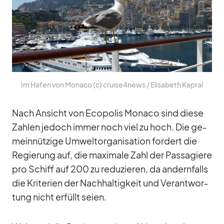
Im Ha­fen von Mo­naco (c) cruise4news /​ Eli­sa­beth Ka­pral
Nach An­sicht von Eco­po­lis Mo­naco sind diese
Zah­len je­doch im­mer noch viel zu hoch. Die ge­
mein­nüt­zige Um­welt­or­ga­ni­sa­tion for­dert die
Re­gie­rung auf, die ma­xi­male Zahl der Pas­sa­giere
pro Schiff auf 200 zu re­du­zie­ren, da an­dern­falls
die Kri­te­rien der Nach­hal­tig­keit und Ver­ant­wor­
tung nicht er­füllt seien.