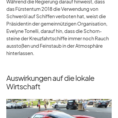
Wäh­rend die Re­gie­rung dar­auf hin­weist, dass
das Fürs­ten­tum 2018 die Ver­wen­dung von
Schweröl auf Schif­fen ver­bo­ten hat, weist die
Prä­si­den­tin der ge­mein­nüt­zi­gen Or­ga­ni­sa­tion,
Eve­lyne To­nelli, dar­auf hin, dass die Schorn­
steine der Kreuz­fahrt­schiffe im­mer noch Rauch
aus­sto­ßen und Fein­staub in der At­mo­sphäre
hin­ter­las­sen.
Auswirkungen auf die lokale
Wirtschaft