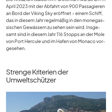
April 2023 mit der Ab­fahrt von 900 Pas­sa­gie­ren
an Bord der Vi­king Sky er­öff­net – ei­nem Schiff,
das in die­sem Jahr re­gel­mä­ßig in den mo­ne­gas­
si­schen Ge­wäs­sern zu se­hen sein wird. Ins­ge­
samt sind in die­sem Jahr 116 Stopps an der Mole
von Port Her­cule und im Ha­fen von Mo­naco vor­
ge­se­hen.
Strenge Kriterien der
Umweltschützer