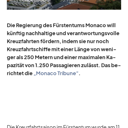
Die Re­gie­rung des Fürs­ten­tums Mo­naco will
künf­tig nach­hal­tige und ver­ant­wor­tungs­volle
Kreuz­fahr­ten för­dern, in­dem sie nur noch
Kreuz­fahrt­schiffe mit ei­ner Länge von we­ni­
ger als 250 Me­tern und ei­ner ma­xi­ma­len Ka­
pa­zi­tät von 1.250 Pas­sa­gie­ren zu­lässt. Das be­
rich­tet die
„Mo­naco Tri­bune“
.
Die Kreuz­fahrt­sai­son im Fürs­ten­tum wurde am 11.