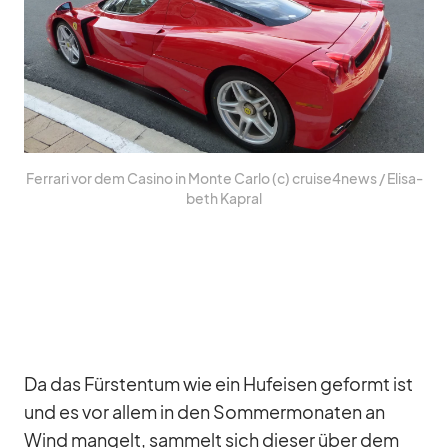
Fer­rari vor dem Ca­sino in Monte Carlo (c) cruise4news /​ Eli­sa­
beth Ka­pral
Da das Fürs­ten­tum wie ein Huf­ei­sen ge­formt ist
und es vor al­lem in den Som­mer­mo­na­ten an
Wind man­gelt, sam­melt sich die­ser über dem