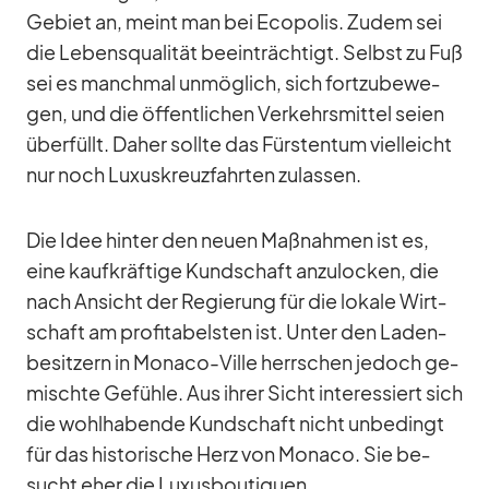
Ge­biet an, meint man bei Eco­po­lis. Zu­dem sei
die Le­bens­qua­li­tät be­ein­träch­tigt. Selbst zu Fuß
sei es manch­mal un­mög­lich, sich fort­zu­be­we­
gen, und die öf­fent­li­chen Ver­kehrs­mit­tel seien
über­füllt. Da­her sollte das Fürs­ten­tum viel­leicht
nur noch Lu­xus­kreuz­fahr­ten zu­las­sen.
Die Idee hin­ter den neuen Maß­nah­men ist es,
eine kauf­kräf­tige Kund­schaft an­zu­lo­cken, die
nach An­sicht der Re­gie­rung für die lo­kale Wirt­
schaft am pro­fi­ta­bels­ten ist. Un­ter den La­den­
be­sit­zern in Mo­naco-Ville herr­schen je­doch ge­
mischte Ge­fühle. Aus ih­rer Sicht in­ter­es­siert sich
die wohl­ha­bende Kund­schaft nicht un­be­dingt
für das his­to­ri­sche Herz von Mo­naco. Sie be­
sucht eher die Lu­xus­bou­ti­quen.