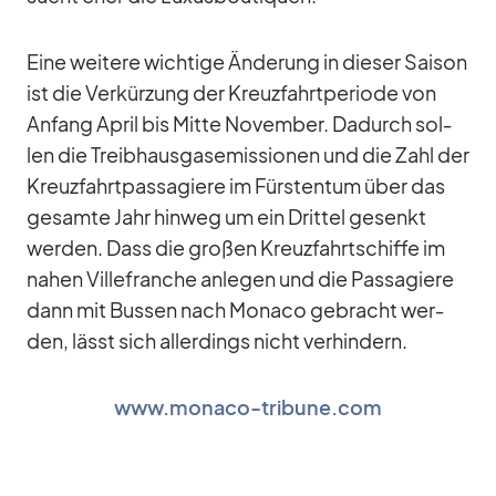
Eine wei­tere wich­tige Än­de­rung in die­ser Sai­son
ist die Ver­kür­zung der Kreuz­fahrt­pe­ri­ode von
An­fang April bis Mitte No­vem­ber. Da­durch sol­
len die Treib­haus­gas­emis­sio­nen und die Zahl der
Kreuz­fahrt­pas­sa­giere im Fürs­ten­tum über das
ge­samte Jahr hin­weg um ein Drit­tel ge­senkt
wer­den. Dass die gro­ßen Kreuz­fahrt­schiffe im
na­hen Vil­le­fran­che an­le­gen und die Pas­sa­giere
dann mit Bus­sen nach Mo­naco ge­bracht wer­
den, lässt sich al­ler­dings nicht ver­hin­dern.
www.monaco-tribune.com