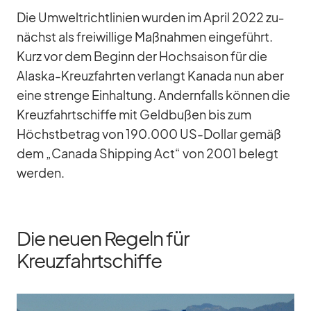
Die Um­welt­richt­li­nien wur­den im April 2022 zu­
nächst als frei­wil­lige Maß­nah­men ein­ge­führt.
Kurz vor dem Be­ginn der Hoch­sai­son für die
Alaska-Kreuz­fahr­ten ver­langt Ka­nada nun aber
eine strenge Ein­hal­tung. An­dern­falls kön­nen die
Kreuz­fahrt­schiffe mit Geld­bu­ßen bis zum
Höchst­be­trag von 190.000 US-Dol­lar ge­mäß
dem „Ca­nada Ship­ping Act“ von 2001 be­legt
wer­den.
Die neuen Regeln für
Kreuzfahrtschiffe