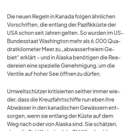
Die neuen Re­geln in Ka­nada fol­gen ähn­li­chen
Vor­schrif­ten, die ent­lang der Pa­zi­fik­küste der
USA schon seit Jah­ren gel­ten. So wur­den im US-
Bun­des­staat Wa­shing­ton mehr als 6.000 Qua­
drat­ki­lo­me­ter Meer zu „ab­was­ser­freiem Ge­
biet“ er­klärt – und in Alaska be­nö­ti­gen die Ree­
de­reien eine spe­zi­elle Ge­neh­mi­gung, um die
Ven­tile auf ho­her See öff­nen zu dür­fen.
Um­welt­schüt­zer kri­ti­sier­ten seit­her im­mer wie­
der, dass die Kreuz­fahrt­schiffe nun eben ihre
Ab­wäs­ser in den ka­na­di­schen Ge­wäs­sern ent­
sor­gen, wenn sie ent­lang der Küste auf dem
Weg nach oder von Alaska sind. Sie schät­zen,