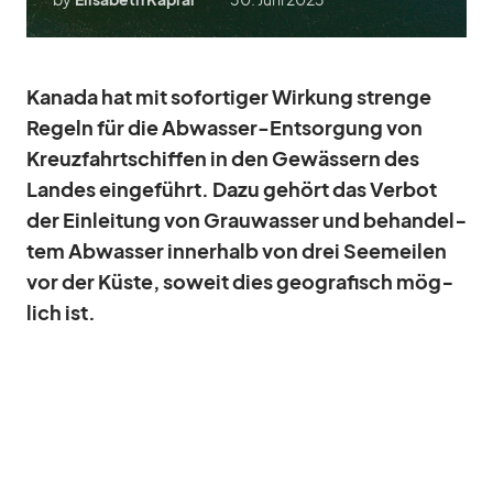
Ka­nada hat mit so­for­ti­ger Wir­kung strenge
Re­geln für die Ab­was­ser-Ent­sor­gung von
Kreuz­fahrt­schif­fen in den Ge­wäs­sern des
Lan­des ein­ge­führt. Dazu ge­hört das Ver­bot
der Ein­lei­tung von Grau­was­ser und be­han­del­
tem Ab­was­ser in­ner­halb von drei See­mei­len
vor der Küste, so­weit dies geo­gra­fisch mög­
lich ist.