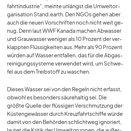
fahrt­in­dus­trie“, meinte un­längst die Um­welt­or­
ga­ni­sa­tion Stand.earth. Den NGOs ge­hen aber
auch die neuen Vor­schrif­ten noch nicht weit ge­
nug. Denn laut WWF Ka­nada ma­chen Ab­was­ser
und Grau­was­ser we­ni­ger als 10 Pro­zent der ver­
klapp­ten Flüs­sig­kei­ten aus. Mehr als 90 Pro­zent
wür­den auf Was­ser ent­fal­len, das für die Ab­gas­
rei­ni­gungs­sys­teme ver­wen­det wird, um Schwe­
fel aus dem Treib­stoff zu wa­schen.
Die­ses Was­ser sei von den Re­geln nicht er­fasst,
ob­wohl es be­son­ders säu­re­hal­tig sei. Die
größte Quelle der flüs­si­gen Ver­schmut­zung der
Küs­ten­ge­wäs­ser durch Kreuz­fahrt­schiffe würde
da­mit von den Be­hör­den schlicht­weg igno­riert,
lau­tet die Kri­tik der Um­welt­grup­pen, die au­ßer­