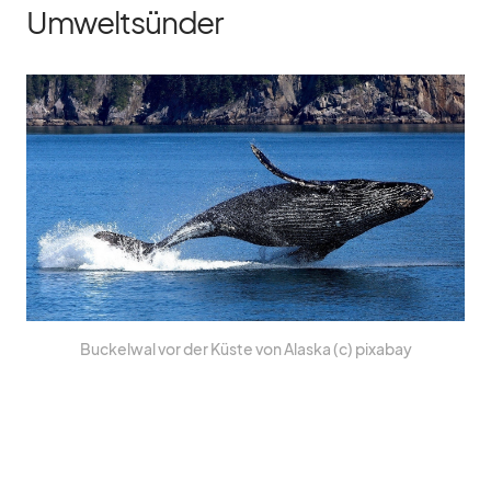
Umweltsünder
Bu­ckel­wal vor der Küste von Alaska (c) pix­a­bay