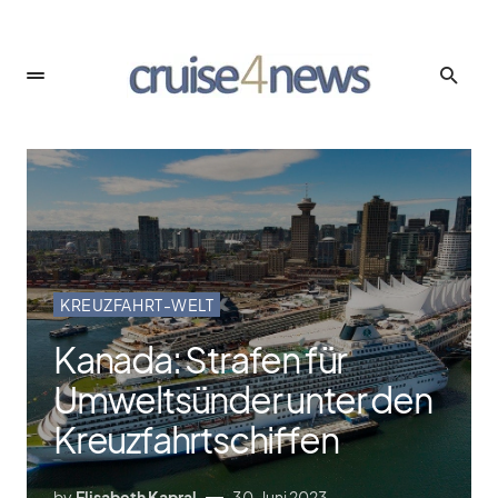
KREUZFAHRT-WELT
Kanada: Strafen für
Umweltsünder unter den
Kreuzfahrtschiffen
by
Elisabeth Kapral
30. Juni 2023