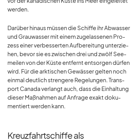
vor der ka­na­di­schen Küste ins Meer ein­ge­lei­tet
wer­den.
Dar­über hin­aus müs­sen die Schiffe ihr Ab­was­ser
und Grau­was­ser mit ei­nem zu­ge­las­se­nen Pro­
zess ei­ner ver­bes­ser­ten Auf­be­rei­tung un­ter­zie­
hen, be­vor sie es zwi­schen drei und zwölf See­
mei­len von der Küste ent­fernt ent­sor­gen dür­fen
wird. Für die ark­ti­schen Ge­wäs­ser gel­ten noch
ein­mal deut­lich stren­gere Re­ge­lun­gen. Trans­
port Ca­nada ver­langt auch, dass die Ein­hal­tung
die­ser Maß­nah­men auf An­frage ex­akt do­ku­
men­tiert wer­den kann.
Kreuzfahrtschiffe als