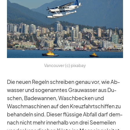
Van­cou­ver (c) pix­a­bay
Die neuen Re­geln schrei­ben ge­nau vor, wie Ab­
was­ser und so­ge­nann­tes Grau­was­ser aus Du­
schen, Ba­de­wan­nen, Wasch­be­cken und
Wasch­ma­schi­nen auf den Kreuz­fahrt­schif­fen zu
be­han­deln sind. Die­ser flüs­sige Ab­fall darf dem­
nach nicht mehr in­ner­halb von drei See­mei­len