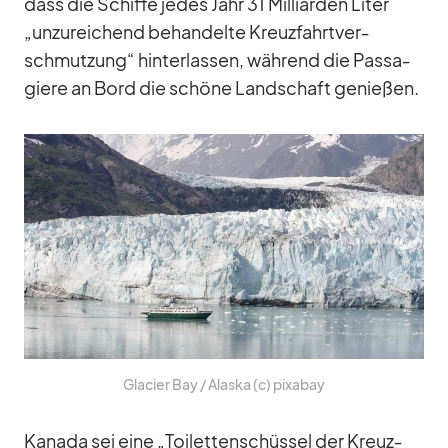
dass die Schiffe je­des Jahr 31 Mil­li­ar­den Li­ter
„un­zu­rei­chend be­han­delte Kreuz­fahrt­ver­
schmut­zung“ hin­ter­las­sen, wäh­rend die Pas­sa­
giere an Bord die schöne Land­schaft ge­nie­ßen.
Gla­cier Bay /​ Alaska (c) pix­a­bay
Ka­nada sei eine „Toi­let­ten­schüs­sel der Kreuz­