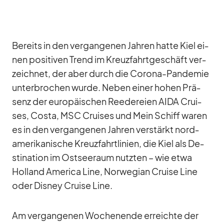
Be­reits in den ver­gan­ge­nen Jah­ren hatte Kiel ei­
nen po­si­ti­ven Trend im Kreuz­fahrt­ge­schäft ver­
zeich­net, der aber durch die Co­rona-Pan­de­mie
un­ter­bro­chen wurde. Ne­ben ei­ner ho­hen Prä­
senz der eu­ro­päi­schen Ree­de­reien AIDA Crui­
ses, Costa, MSC Crui­ses und Mein Schiff wa­ren
es in den ver­gan­ge­nen Jah­ren ver­stärkt nord­
ame­ri­ka­ni­sche Kreuz­fahrt­li­nien, die Kiel als De­
sti­na­tion im Ost­see­raum nutz­ten – wie etwa
Hol­land Ame­rica Line, Nor­we­gian Cruise Line
oder Dis­ney Cruise Line.
Am ver­gan­ge­nen Wo­chen­ende er­reichte der