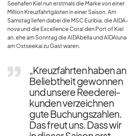
See­ha­fen Kiel nun erst­mals die Marke von ei­ner
Mil­lion Kreuz­fahrt­gäs­ten in ei­ner Sai­son. Am
Sams­tag lie­fen da­bei die MSC Eu­ri­bia, die AID­A­
nova und die Ex­cel­lence Co­ral den Port of Kiel
an, ehe am Sonn­tag die AI­DA­bella und AI­DAluna
am Ost­see­kai zu Gast wa­ren.
„Kreuz­fahr­ten ha­ben an
Be­liebt­heit ge­won­nen
und un­sere Ree­de­rei­
kun­den ver­zeich­nen
gute Bu­chungs­zah­len.
Das freut uns. Dass wir
in die­ser Sai­son erst­