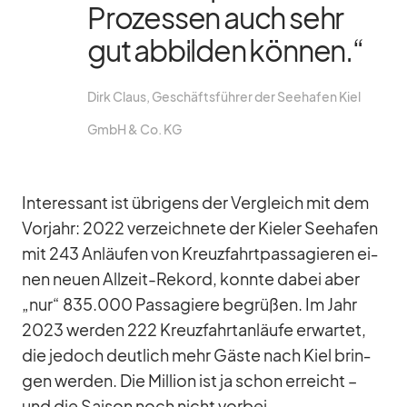
Pro­zes­sen auch sehr
gut ab­bil­den kön­nen.“
Dirk Claus, Ge­schäfts­füh­rer der See­ha­fen Kiel
GmbH & Co. KG
In­ter­es­sant ist üb­ri­gens der Ver­gleich mit dem
Vor­jahr: 2022 ver­zeich­nete der Kie­ler See­ha­fen
mit 243 An­läu­fen von Kreuz­fahrt­pas­sa­gie­ren ei­
nen neuen All­zeit-Re­kord, konnte da­bei aber
„nur“ 835.000 Pas­sa­giere be­grü­ßen. Im Jahr
2023 wer­den 222 Kreuz­fahrt­an­läufe er­war­tet,
die je­doch deut­lich mehr Gäste nach Kiel brin­
gen wer­den. Die Mil­lion ist ja schon er­reicht –
und die Sai­son noch nicht vor­bei.