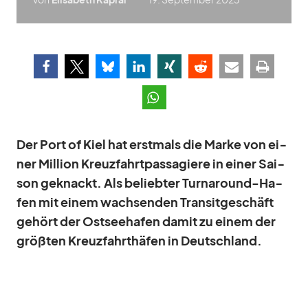
Der Port of Kiel hat erst­mals die Marke von ei­
ner Mil­lion Kreuz­fahrt­pas­sa­giere in ei­ner Sai­
son ge
knackt
. Als be­lieb­ter Tur­n­around-Ha­
fen mit ei­nem wach­sen­den Tran­sit­ge­schäft
ge­hört der Ost­see­ha­fen da­mit zu ei­nem der
größ­ten Kreuz­fahrt­hä­fen in Deutsch­land.