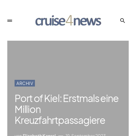
ARCHIV
Port of Kiel: Erstmals eine
Million
Kreuzfahrtpassagiere
von
Elisabeth Kapral
19. September 2023