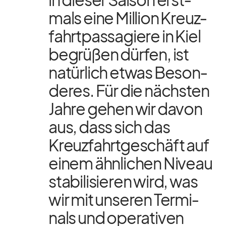
mals eine Mil­lion Kreuz­
fahrt­pas­sa­giere in Kiel
be­grü­ßen dür­fen, ist
na­tür­lich et­was Be­son­
de­res. Für die nächs­ten
Jahre ge­hen wir da­von
aus, dass sich das
Kreuz­fahrt­ge­schäft auf
ei­nem ähn­li­chen Ni­veau
sta­bi­li­sie­ren wird, was
wir mit un­se­ren Ter­mi­
nals und ope­ra­ti­ven