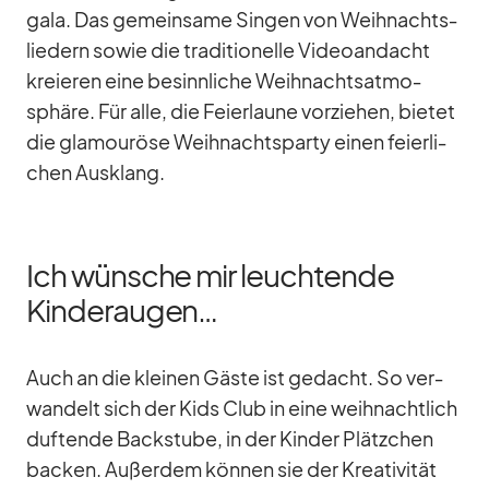
gala. Das ge­mein­same Sin­gen von Weih­nachts­
lie­dern so­wie die tra­di­tio­nelle Vi­deo­an­dacht
kre­ieren eine be­sinn­li­che Weih­nachts­at­mo­
sphäre. Für alle, die Fei­er­laune vor­zie­hen, bie­tet
die gla­mou­röse Weih­nachts­party ei­nen fei­er­li­
chen Aus­klang.
Ich wünsche mir leuchtende
Kinderaugen…
Auch an die klei­nen Gäste ist ge­dacht. So ver­
wan­delt sich der Kids Club in eine weih­nacht­lich
duf­tende Back­stube, in der Kin­der Plätz­chen
ba­cken. Au­ßer­dem kön­nen sie der Krea­ti­vi­tät