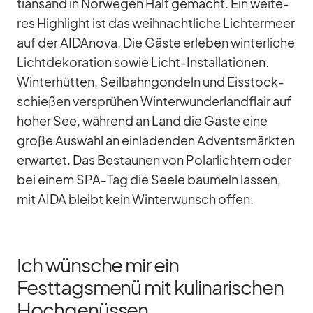
ti­an­sand in Nor­we­gen Halt ge­macht. Ein wei­te­
res High­light ist das weih­nacht­li­che Lich­ter­meer
auf der AID­A­nova. Die Gäste er­le­ben win­ter­li­che
Licht­de­ko­ra­tion so­wie Licht-In­stal­la­tio­nen.
Win­ter­hüt­ten, Seil­bahn­gon­deln und Eis­stock­
schie­ßen ver­sprü­hen Win­ter­wun­der­land­flair auf
ho­her See, wäh­rend an Land die Gäste eine
große Aus­wahl an ein­la­den­den Ad­vents­märk­ten
er­war­tet. Das Be­stau­nen von Po­lar­lich­tern oder
bei ei­nem SPA-Tag die Seele bau­meln las­sen,
mit AIDA bleibt kein Win­ter­wunsch of­fen.
Ich wünsche mir ein
Festtagsmenü mit kulinarischen
Hochgenüssen…