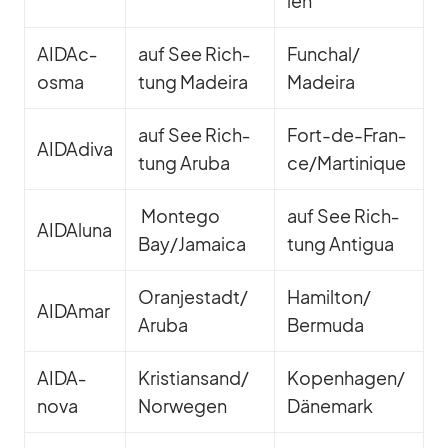
len
AI­DA­c­
auf See Rich­
Funchal/​
osma
tung Ma­deira
Madeira
auf See Rich­
Fort-de-Fran­
AI­D­A­diva
tung Aruba
ce/M­ar­ti­ni­que
Mon­tego
auf See Rich­
AI­DAluna
Bay/​Jamaica
tung An­ti­gua
Oranjestadt/​
Hamilton/​
AI­DA­mar
Aruba
Bermuda
AID­A­
Kristiansand/​
Kopenhagen/​
nova
Norwegen
Dänemark