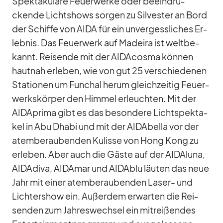
Spek­ta­ku­läre Feu­er­werke oder be­ein­dru­
ckende Licht­shows sor­gen zu Sil­ves­ter an Bord
der Schiffe von AIDA für ein un­ver­gess­li­ches Er­
leb­nis. Das Feu­er­werk auf Ma­deira ist welt­be­
kannt. Rei­sende mit der AI­DA­c­osma kön­nen
haut­nah er­le­ben, wie von gut 25 ver­schie­de­nen
Sta­tio­nen um Fun­chal herum gleich­zei­tig Feu­er­
werks­kör­per den Him­mel er­leuch­ten. Mit der
AID­A­prima gibt es das be­son­dere Licht­spek­ta­
kel in Abu Dhabi und mit der AI­DA­bella vor der
atem­be­rau­ben­den Ku­lisse von Hong Kong zu
er­le­ben. Aber auch die Gäste auf der AI­DAluna,
AI­D­A­diva, AI­DA­mar und AI­D­A­blu läu­ten das neue
Jahr mit ei­ner atem­be­rau­ben­den La­ser- und
Lich­ter­show ein. Au­ßer­dem er­war­ten die Rei­
sen­den zum Jah­res­wech­sel ein mit­rei­ßen­des