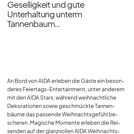
Geselligkeit und gute
Unterhaltung unterm
Tannenbaum…
An Bord von AIDA er­le­ben die Gäste ein be­son­
de­res Fei­er­tags-En­ter­tain­ment, un­ter an­de­rem
mit den AIDA Stars, wäh­rend weih­nacht­li­che
De­ko­ra­tio­nen so­wie ge­schmückte Tan­nen­
bäume das pas­sende Weih­nachts­ge­fühl be­
sche­ren. Ma­gi­sche Mo­mente er­le­ben die Rei­
sen­den auf der glanz­vol­len AIDA Weih­nachts­