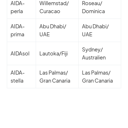
AID­A­
Willemstad/​
Roseau/​
perla
Curacao
Dominica
AID­A­
Abu Dhabi/​
Abu Dhabi/​
prima
UAE
UAE
Sydney/​
AI­DA­sol
Lautoka/​Fiji
Australien
AID­A­
Las Palmas/​
Las Palmas/​
stella
Gran Ca­na­ria
Gran Ca­na­ria