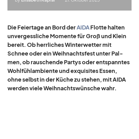
Die Fei­er­tage an Bord der
AIDA
Flotte hal­ten
un­ver­gess­li­che Mo­mente für Groß und Klein
be­reit. Ob herr­li­ches Win­ter­wet­ter mit
Schnee oder ein Weih­nachts­fest un­ter Pal­
men, ob rau­schende Par­tys oder ent­spann­tes
Wohl­füh­lam­bi­ente und ex­qui­si­tes Es­sen,
ohne selbst in der Kü­che zu ste­hen, mit AIDA
wer­den viele Weih­nachts­wün­sche wahr.