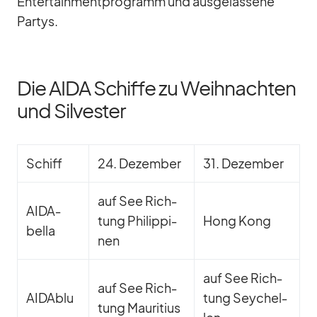
En­ter­tain­ment­pro­gramm und aus­ge­las­sene
Par­tys.
Die AIDA Schiffe zu Weihnachten
und Silvester
Schiff
24. De­zem­ber
31. De­zem­ber
auf See Rich­
AI­DA­
tung Phil­ip­pi­
Hong Kong
bella
nen
auf See Rich­
auf See Rich­
AI­D­A­blu
tung Sey­chel­
tung Mau­ri­tius