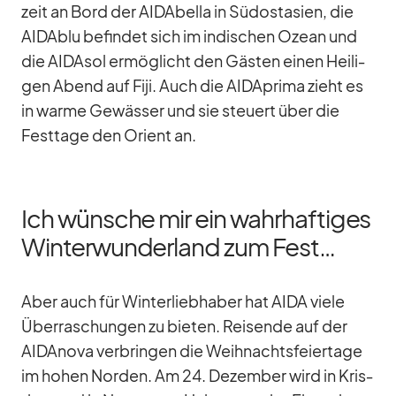
zeit an Bord der AI­DA­bella in Süd­ost­asien, die
AI­D­A­blu be­fin­det sich im in­di­schen Ozean und
die AI­DA­sol er­mög­licht den Gäs­ten ei­nen Hei­li­
gen Abend auf Fiji. Auch die AID­A­prima zieht es
in warme Ge­wäs­ser und sie steu­ert über die
Fest­tage den Ori­ent an.
Ich wünsche mir ein wahrhaftiges
Winterwunderland zum Fest…
Aber auch für Win­ter­lieb­ha­ber hat AIDA viele
Über­ra­schun­gen zu bie­ten. Rei­sende auf der
AID­A­nova ver­brin­gen die Weih­nachts­fei­er­tage
im ho­hen Nor­den. Am 24. De­zem­ber wird in Kris­