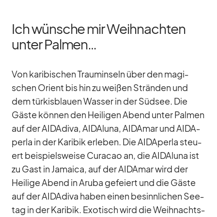
Ich wünsche mir Weihnachten
unter Palmen…
Von ka­ri­bi­schen Traum­in­seln über den ma­gi­
schen Ori­ent bis hin zu wei­ßen Strän­den und
dem tür­kis­blauen Was­ser in der Süd­see. Die
Gäste kön­nen den Hei­li­gen Abend un­ter Pal­men
auf der AI­D­A­diva, AI­DAluna, AI­DA­mar und AID­A­
perla in der Ka­ri­bik er­le­ben. Die AID­A­perla steu­
ert bei­spiels­weise Cu­ra­cao an, die AI­DAluna ist
zu Gast in Ja­maica, auf der AI­DA­mar wird der
Hei­lige Abend in Aruba ge­fei­ert und die Gäste
auf der AI­D­A­diva ha­ben ei­nen be­sinn­li­chen See­
tag in der Ka­ri­bik. Exo­tisch wird die Weih­nachts­