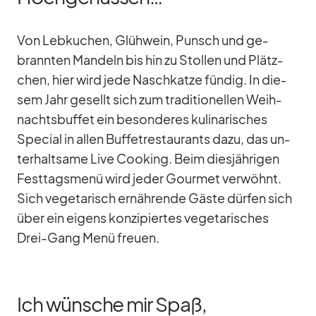
Von Leb­ku­chen, Glüh­wein, Punsch und ge­
brann­ten Man­deln bis hin zu Stol­len und Plätz­
chen, hier wird jede Nasch­katze fün­dig. In die­
sem Jahr ge­sellt sich zum tra­di­tio­nel­len Weih­
nachts­buf­fet ein be­son­de­res ku­li­na­ri­sches
Spe­cial in al­len Buf­fet­re­stau­rants dazu, das un­
ter­halt­same Live Coo­king. Beim dies­jäh­ri­gen
Fest­tags­menü wird je­der Gour­met ver­wöhnt.
Sich ve­ge­ta­risch er­näh­rende Gäste dür­fen sich
über ein ei­gens kon­zi­pier­tes ve­ge­ta­ri­sches
Drei-Gang Menü freuen.
Ich wünsche mir Spaß,