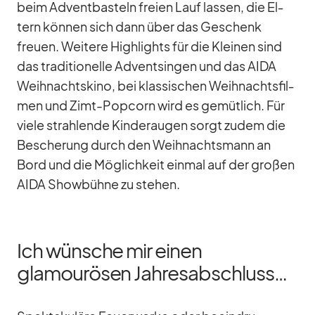
beim Ad­vent­bas­teln freien Lauf las­sen, die El­
tern kön­nen sich dann über das Ge­schenk
freuen. Wei­tere High­lights für die Klei­nen sind
das tra­di­tio­nelle Ad­vent­sin­gen und das AIDA
Weih­nachts­kino, bei klas­si­schen Weih­nachts­fil­
men und Zimt-Pop­corn wird es ge­müt­lich. Für
viele strah­lende Kin­der­au­gen sorgt zu­dem die
Be­sche­rung durch den Weih­nachts­mann an
Bord und die Mög­lich­keit ein­mal auf der gro­ßen
AIDA Show­bühne zu ste­hen.
Ich wünsche mir einen
glamourösen Jahresabschluss…