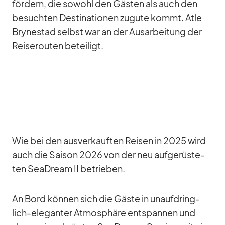
för­dern, die so­wohl den Gäs­ten als auch den
be­such­ten De­sti­na­tio­nen zu­gute kommt. Atle
Bry­ne­stad selbst war an der Aus­ar­bei­tung der
Rei­se­rou­ten be­tei­ligt.
Wie bei den aus­ver­kauf­ten Rei­sen in 2025 wird
auch die Sai­son 2026 von der neu auf­ge­rüs­te­
ten SeaD­ream II be­trie­ben.
An Bord kön­nen sich die Gäste in un­auf­dring­
lich-ele­gan­ter At­mo­sphäre ent­span­nen und