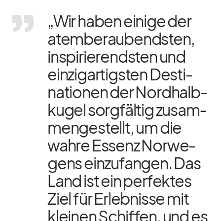
„Wir ha­ben ei­nige der
atem­be­rau­bends­ten,
in­spi­rie­rends­ten und
ein­zig­ar­tigs­ten De­sti­
na­tio­nen der Nord­halb­
ku­gel sorg­fäl­tig zu­sam­
men­ge­stellt, um die
wahre Es­senz Nor­we­
gens ein­zu­fan­gen. Das
Land ist ein per­fek­tes
Ziel für Er­leb­nisse mit
klei­nen Schif­fen, und es