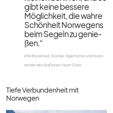
gibt keine bes­sere
Mög­lich­keit, die wahre
Schön­heit Nor­we­gens
beim Se­geln zu ge­nie­
ßen.“
Atle Bry­ne­stad, Grün­der, Ei­gen­tü­mer und Vor­sit­
zen­der des SeaD­ream Yacht Clubs
Tiefe Verbundenheit mit
Norwegen