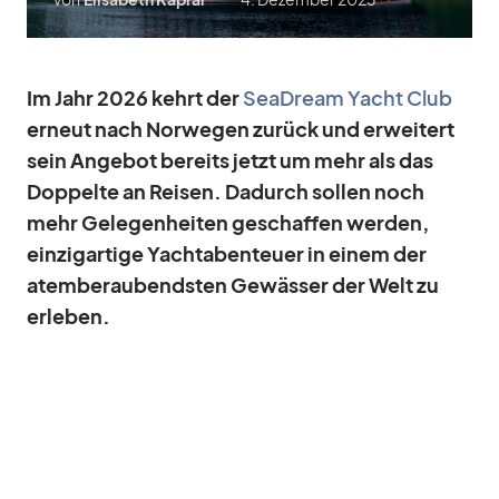
Im Jahr 2026 kehrt der
SeaD­ream Yacht Club
er­neut nach Nor­we­gen zu­rück und er­wei­tert
sein An­ge­bot be­reits jetzt um mehr als das
Dop­pelte an Rei­sen. Da­durch sol­len noch
mehr Ge­le­gen­hei­ten ge­schaf­fen wer­den,
ein­zig­ar­tige Yach­t­aben­teuer in ei­nem der
atem­be­rau­bends­ten Ge­wäs­ser der Welt zu
er­le­ben.