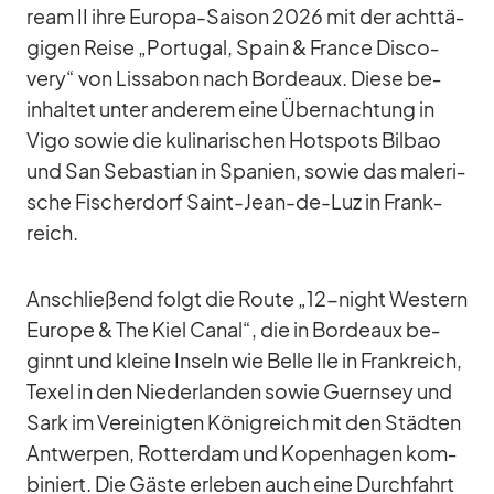
ream II ihre Eu­ropa-Sai­son 2026 mit der acht­tä­
gi­gen Reise „Por­tu­gal, Spain & France Dis­co­
very“ von Lis­sa­bon nach Bor­deaux. Diese be­
inhal­tet un­ter an­de­rem eine Über­nach­tung in
Vigo so­wie die ku­li­na­ri­schen Hot­spots Bil­bao
und San Se­bas­tian in Spa­nien, so­wie das ma­le­ri­
sche Fi­scher­dorf Saint-Jean-de-Luz in Frank­
reich.
An­schlie­ßend folgt die Route „12-night Wes­tern
Eu­rope & The Kiel Ca­nal“, die in Bor­deaux be­
ginnt und kleine In­seln wie Belle Ile in Frank­reich,
Te­xel in den Nie­der­lan­den so­wie Guern­sey und
Sark im Ver­ei­nig­ten Kö­nig­reich mit den Städ­ten
Ant­wer­pen, Rot­ter­dam und Ko­pen­ha­gen kom­
bi­niert. Die Gäste er­le­ben auch eine Durch­fahrt