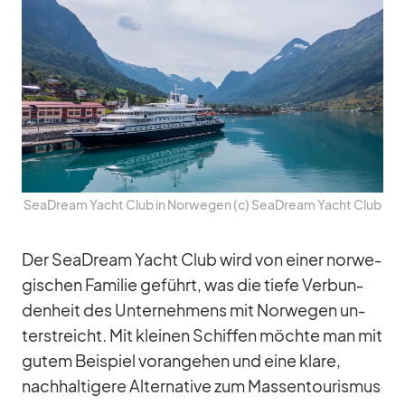
SeaD­ream Yacht Club in Nor­we­gen (c) SeaD­ream Yacht Club
Der SeaD­ream Yacht Club wird von ei­ner nor­we­
gi­schen Fa­mi­lie ge­führt, was die tiefe Ver­bun­
den­heit des Un­ter­neh­mens mit Nor­we­gen un­
ter­streicht. Mit klei­nen Schif­fen möchte man mit
gu­tem Bei­spiel vor­an­ge­hen und eine klare,
nach­hal­ti­gere Al­ter­na­tive zum Mas­sen­tou­ris­mus