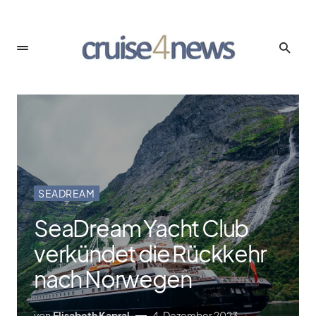
SEADREAM
SeaDream Yacht Club
verkündet die Rückkehr
nach Norwegen
von
Elisabeth Kapral
4. Dezember 2023