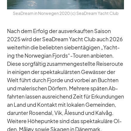
SeaD­ream in Nor­we­gen 2020 (c) SeaD­ream Yacht Club
Nach dem Er­folg der aus­ver­kauf­ten Sai­son
2025 wird der SeaD­ream Yacht Club auch 2026
wei­ter­hin die be­lieb­ten sie­ben­tä­gi­gen „Yacht­
ing the Nor­we­gian Fjords“-Touren an­bie­ten.
Diese sorg­fäl­tig zu­sam­men­ge­stellte Rei­se­route
in ei­ni­gen der spek­ta­ku­lärs­ten Ge­wäs­ser der
Welt führt durch Fjorde und vor­bei an Buch­ten
und ma­le­ri­schen Dör­fern. Meh­rere spä­ten Ab­
fahr­ten las­sen aus­rei­chend Zeit für Er­kun­dun­gen
an Land und Kon­takt mit lo­ka­len Ge­mein­den,
dar­un­ter Ro­sendal, Vik, Åle­sund und Kal­våg.
Wei­tere Hö­he­punkte sind das spek­ta­ku­läre Ol­
den, Måløy so­wie Ska­gen in Dä­ne­mark.