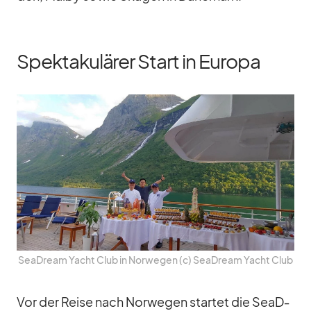
Spektakulärer Start in Europa
SeaD­ream Yacht Club in Nor­we­gen (c) SeaD­ream Yacht Club
Vor der Reise nach Nor­we­gen star­tet die SeaD­