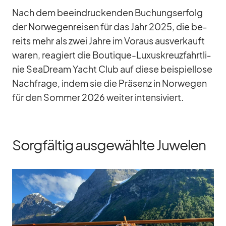
Nach dem be­ein­dru­cken­den Bu­chungs­er­folg
der Nor­we­gen­rei­sen für das Jahr 2025, die be­
reits mehr als zwei Jahre im Vor­aus aus­ver­kauft
wa­ren, re­agiert die Bou­tique-Lu­xus­kreuz­fahrt­li­
nie SeaD­ream Yacht Club auf diese bei­spiel­lose
Nach­frage, in­dem sie die Prä­senz in Nor­we­gen
für den Som­mer 2026 wei­ter in­ten­si­viert.
Sorgfältig ausgewählte Juwelen