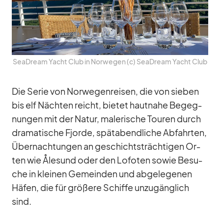
SeaD­ream Yacht Club in Nor­we­gen (c) SeaD­ream Yacht Club
Die Se­rie von Nor­we­gen­rei­sen, die von sie­ben
bis elf Näch­ten reicht, bie­tet haut­nahe Be­geg­
nun­gen mit der Na­tur, ma­le­ri­sche Tou­ren durch
dra­ma­ti­sche Fjorde, spät­abend­li­che Ab­fahr­ten,
Über­nach­tun­gen an ge­schichts­träch­ti­gen Or­
ten wie Åle­sund oder den Lo­fo­ten so­wie Be­su­
che in klei­nen Ge­mein­den und ab­ge­le­ge­nen
Hä­fen, die für grö­ßere Schiffe un­zu­gäng­lich
sind.