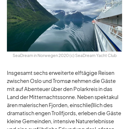
SeaD­ream in Nor­we­gen 2020 (c) SeaD­ream Yacht Club
Ins­ge­samt sechs er­wei­terte elf­tä­gige Rei­sen
zwi­schen Oslo und Tromsø neh­men die Gäste
mit auf Aben­teuer über den Po­lar­kreis in das
Land der Mit­ter­nachts­sonne. Ne­ben spek­ta­ku­l
ä­ren ma­le­ri­schen Fjor­den, ein­schließ­lich des
dra­ma­tisch en­gen Troll­fjords, er­le­ben die Gäste
kleine Ge­mein­den, in­ten­sive Na­tur­er­leb­nisse