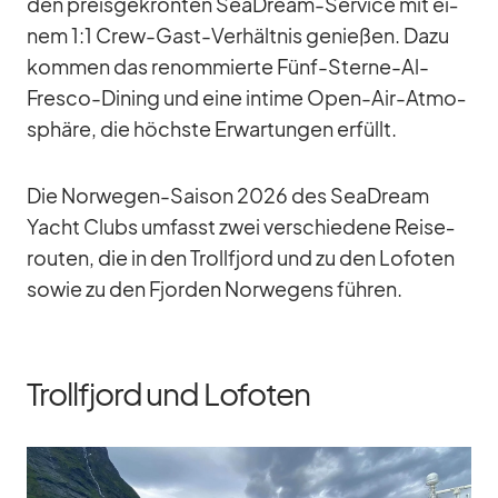
den preis­ge­krön­ten SeaD­ream-Ser­vice mit ei­
nem 1:1 Crew-Gast-Ver­hält­nis ge­nie­ßen. Dazu
kom­men das re­nom­mierte Fünf-Sterne-Al-
Fresco-Di­ning und eine in­time Open-Air-At­mo­
sphäre, die höchste Er­war­tun­gen er­füllt.
Die Nor­we­gen-Sai­son 2026 des SeaD­ream
Yacht Clubs um­fasst zwei ver­schie­dene Rei­se­
rou­ten, die in den Troll­fjord und zu den Lo­fo­ten
so­wie zu den Fjor­den Nor­we­gens füh­ren.
Trollfjord und Lofoten