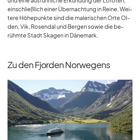
und eine aus­führ­li­che Er­kun­dung der Lo­fo­ten,
ein­schließ­lich ei­ner Über­nach­tung in Reine. Wei­
tere Hö­he­punkte sind die ma­le­ri­schen Orte Ol­
den, Vik, Ro­sendal und Ber­gen so­wie die be­
rühmte Stadt Ska­gen in Dä­ne­mark.
Zu den Fjorden Norwegens