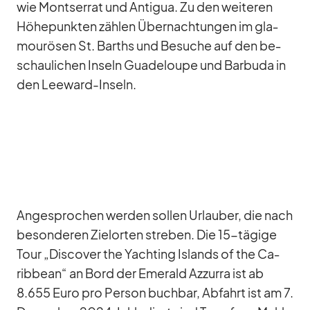
wie Monts­er­rat und An­ti­gua. Zu den wei­te­ren
Hö­he­punk­ten zäh­len Über­nach­tun­gen im gla­
mou­rö­sen St. Barths und Be­su­che auf den be­
schau­li­chen In­seln Gua­de­loupe und Bar­buda in
den Lee­ward-In­seln.
An­ge­spro­chen wer­den sol­len Ur­lau­ber, die nach
be­son­de­ren Ziel­or­ten stre­ben. Die 15-tä­gige
Tour „Dis­co­ver the Yacht­ing Is­lands of the Ca­
rib­bean“ an Bord der Emer­ald Az­zurra ist ab
8.655 Euro pro Per­son buch­bar, Ab­fahrt ist am 7.