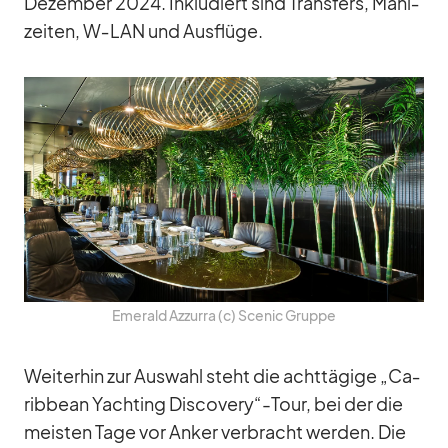
De­zem­ber 2024. In­klu­diert sind Trans­fers, Mahl­
zei­ten, W‑LAN und Aus­flüge.
Emer­ald Az­zurra (c) Scenic Gruppe
Wei­ter­hin zur Aus­wahl steht die acht­tä­gige „Ca­
rib­bean Yacht­ing Discovery“-Tour, bei der die
meis­ten Tage vor An­ker ver­bracht wer­den. Die