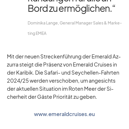
Bord zu er­mög­li­chen.“
Do­mi­nika Lange, Ge­ne­ral Ma­na­ger Sa­les & Mar­ke­
ting EMEA
Mit der neuen Stre­cken­füh­rung der Emer­ald Az­
zurra steigt die Prä­senz von Emer­ald Crui­ses in
der Ka­ri­bik. Die Sa­fari- und Sey­chel­len-Fahr­ten
2024/​25 wer­den ver­scho­ben, um an­ge­sichts
der ak­tu­el­len Si­tua­tion im Ro­ten Meer der Si­
cher­heit der Gäste Prio­ri­tät zu ge­ben.
www.emeraldcruises.eu