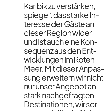
Ka­ri­bik zu ver­stär­ken,
spie­gelt das starke In­
ter­esse der Gäste an
die­ser Re­gion wi­der
und ist auch eine Kon­
se­quenz aus den Ent­
wick­lun­gen im Ro­ten
Meer. Mit die­ser An­pas­
sung er­wei­tern wir nicht
nur un­ser An­ge­bot an
stark nach­ge­frag­ten
De­sti­na­tio­nen, wir sor­