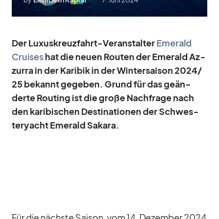
Der Lu­xus­kreuz­fahrt-Ver­an­stal­ter
Emer­ald
Crui­ses
hat die neuen Rou­ten der Emer­ald Az­
zurra in der Ka­ri­bik in der Win­ter­sai­son 2024/​
25 be­kannt ge­ge­ben. Grund für das ge­än­
derte Rou­ting ist die große Nach­frage nach
den ka­ri­bi­schen De­sti­na­tio­nen der Schwes­
ter­yacht Emer­ald Sa­kara.
Für die nächste Sai­son, vom 14. De­zem­ber 2024