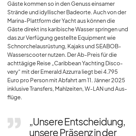
Gäste kom­men so in den Ge­nuss ein­sa­mer
Strände und idyl­li­scher Ba­de­orte. Auch von der
Ma­rina-Platt­form der Yacht aus kön­nen die
Gäste di­rekt ins ka­ri­bi­sche Was­ser sprin­gen und
das zur Ver­fü­gung ge­stellte Equip­ment wie
Schnor­chel­aus­rüs­tung, Ka­jaks und SEA­BOB-
Was­sers­coo­ter nut­zen. Der Ab-Preis für die
acht­tä­gige Reise „Ca­rib­bean Yacht­ing Dis­co­
very“ mit der Emer­ald Az­zurra liegt bei 4.795
Euro pro Per­son mit Ab­fahrt am 11. Jän­ner 2025
in­klu­sive Trans­fers, Mahl­zei­ten, W‑LAN und Aus­
flüge.
„Un­sere Ent­schei­dung,
un­sere Prä­senz in der