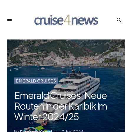
EMERALD CRUISES
Emerald Cruises: Neue
Routen in der Karibik im
Winter 2024/​25
by
Elisabeth Kapral
7. Juni 2024