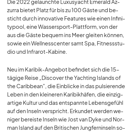
Die 2022 ge­launchte Lu­xus­yacht Emer­ald Az­
zurra bie­tet Platz für bis zu 100 Gäste und be­
sticht durch in­no­va­tive Fea­tures wie ei­nen In­fi­ni­
ty­pool, eine Was­ser­sport-Platt­form, von der
aus die Gäste be­quem ins Meer glei­ten kön­nen,
so­wie ein Well­ness­cen­ter samt Spa, Fit­ness­stu­
dio und In­fra­rot-Ka­bine.
Neu im Ka­ri­bik-An­ge­bot be­fin­det sich die 15-
tä­gige Reise „Dis­co­ver the Yacht­ing Is­lands of
the Ca­rib­bean”, die Ein­bli­cke in das pul­sie­rende
Le­ben in den klei­ne­ren Ka­ri­bik­hä­fen, die ein­zig­
ar­tige Kul­tur und das ent­spannte Le­bens­ge­fühl
auf den In­seln ver­spricht. Er­kun­det wer­den we­
ni­ger be­reiste In­seln wie Jost van Dyke und Nor­
man Is­land auf den Bri­ti­schen Jung­fern­in­seln so­