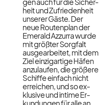
gen auch für die Si­cher­
heit und Zu­frie­den­heit
un­se­rer Gäste. Der
neue Rou­ten­plan der
Emer­ald Az­zurra wurde
mit größ­ter Sorg­falt
aus­ge­ar­bei­tet, mit dem
Ziel ein­zig­ar­tige Hä­fen
an­zu­lau­fen, die grö­ßere
Schiffe ein­fach nicht
er­rei­chen, und so ex­
klu­sive und in­time Er­
kun­dun­gen für alle an