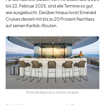
bis 22. Fe­bruar 2025, sind alle Ter­mine so gut
wie aus­ge­bucht. Dar­über hin­aus lockt Emer­ald
Crui­ses der­zeit mit bis zu 20 Pro­zent Nach­lass
auf sei­nen Ka­ri­bik-Rou­ten.
Emer­ald Az­zurra (c) Scenic Gruppe