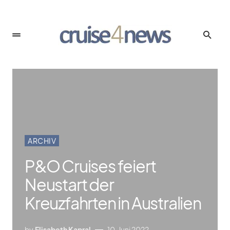
ARCHIV
P&O Cruises feiert
Neustart der
Kreuzfahrten in Australien
by
Elisabeth Kapral
10. Juni 2022