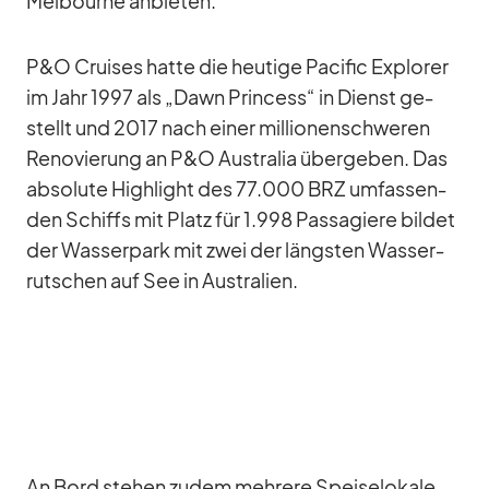
Mel­bourne an­bie­ten.
P&O Crui­ses hatte die heu­tige Pa­ci­fic Ex­plo­rer
im Jahr 1997 als „Dawn Prin­cess“ in Dienst ge­
stellt und 2017 nach ei­ner mil­lio­nen­schwe­ren
Re­no­vie­rung an P&O Aus­tra­lia über­ge­ben. Das
ab­so­lute High­light des 77.000 BRZ um­fas­sen­
den Schiffs mit Platz für 1.998 Pas­sa­giere bil­det
der Was­ser­park mit zwei der längs­ten Was­ser­
rut­schen auf See in Aus­tra­lien.
An Bord ste­hen zu­dem meh­rere Spei­se­lo­kale