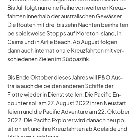
Bis Juli folgt nun eine Reihe von wei­te­ren Kreuz­
fahr­ten in­ner­halb der aus­tra­li­schen Ge­wäs­ser.
Die Rou­ten mit drei bis zehn Näch­ten be­inhal­ten
bei­spiels­weise Stopps auf Mo­re­ton Is­land, in
Cairns und in Air­lie Beach. Ab Au­gust fol­gen
dann auch in­ter­na­tio­nale Kreuz­fahr­ten mit ver­
schie­de­nen Zie­len im Süd­pa­zi­fik.
Bis Ende Ok­to­ber die­ses Jah­res will P&O Aus­
tra­lia auch die bei­den an­de­ren Schiffe der
Flotte wie­der in Dienst stel­len: Die Pa­ci­fic En­
coun­ter soll am 27. Au­gust 2022 ih­ren Neu­start
fei­ern und die Pa­ci­fic Ad­ven­ture am 22. Ok­to­ber
2022. Die Pa­ci­fic Ex­plo­rer wird da­nach neu po­
si­tio­niert und ihre Kreuz­fahr­ten ab Ade­laide und