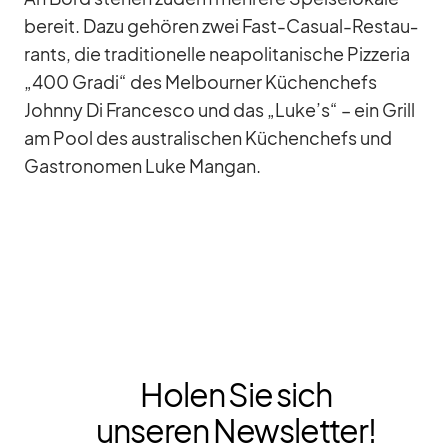
be­reit. Dazu ge­hö­ren zwei Fast-Ca­sual-Re­stau­
rants, die tra­di­tio­nelle nea­po­li­ta­ni­sche Piz­ze­ria
„400 Gradi“ des Mel­bour­ner Kü­chen­chefs
Johnny Di Fran­cesco und das „Luke’s“ – ein Grill
am Pool des aus­tra­li­schen Kü­chen­chefs und
Gas­tro­no­men Luke Man­gan.
Holen Sie sich
unseren Newsletter!