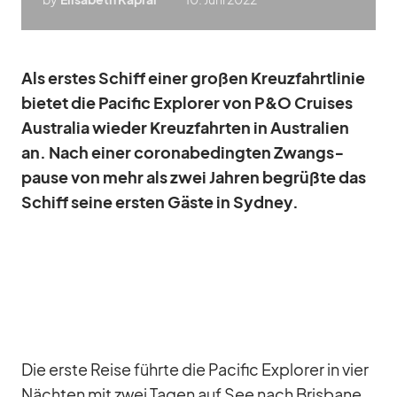
Als ers­tes Schiff ei­ner gro­ßen Kreuz­fahrt­li­nie
bie­tet die Pa­ci­fic Ex­plo­rer von P&O Crui­ses
Aus­tra­lia wie­der Kreuz­fahr­ten in Aus­tra­lien
an. Nach ei­ner co­ro­nabe­ding­ten Zwangs­
pause von mehr als zwei Jah­ren be­grüßte das
Schiff seine ers­ten Gäste in Syd­ney.
Die erste Reise führte die Pa­ci­fic Ex­plo­rer in vier
Näch­ten mit zwei Ta­gen auf See nach Bris­bane.