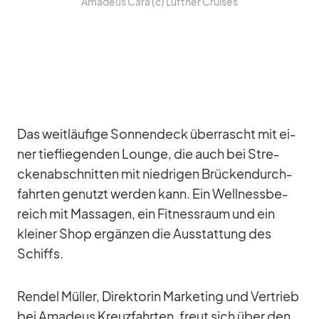
Ama­deus Cara (c) Lüft­ner Crui­ses
Das weit­läu­fige Son­nen­deck über­rascht mit ei­
ner tief­lie­gen­den Lounge, die auch bei Stre­
cken­ab­schnit­ten mit nied­ri­gen Brü­cken­durch­
fahr­ten ge­nutzt wer­den kann. Ein Well­ness­be­
reich mit Mas­sa­gen, ein Fit­ness­raum und ein
klei­ner Shop er­gän­zen die Aus­stat­tung des
Schiffs.
Ren­del Mül­ler, Di­rek­to­rin Mar­ke­ting und Ver­trieb
bei Ama­deus Kreuz­fahr­ten, freut sich über den